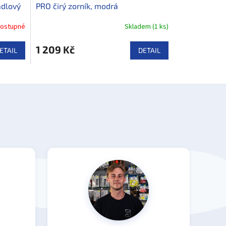
adlový
PRO čirý zorník, modrá
ostupné
Skladem
(
1 ks
)
1 209 Kč
ETAIL
DETAIL