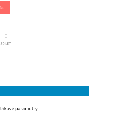
íku
SDÍLET
lňkové parametry