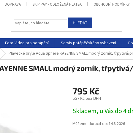
DOPRAVA
SKIP PAY - ODLOŽENÁ PLATBA
OBCHODNÍ PODMÍNKY
HLEDAT
Foto-Video pro potápění
Servis potápěčského vybavení
Pr
Plavecké brýle Aqua Sphere KAYENNE SMALL modrý zorník, třpytivá/
KAYENNE SMALL modrý zorník, třpytiv
795 Kč
657 Kč bez DPH
Skladem, u Vás do 4 
Můžeme doručit do:
14.8.2026