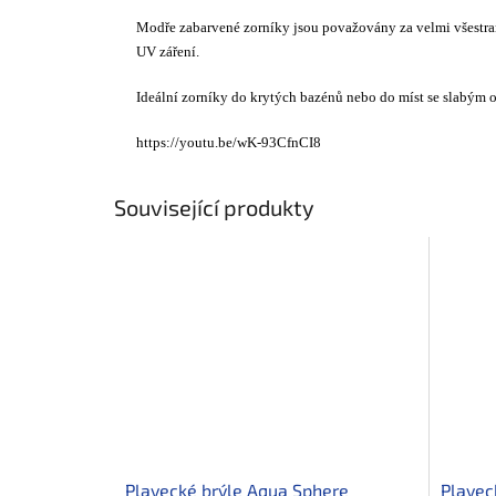
Modře zabarvené zorníky jsou považovány za velmi všestrann
UV záření.
Ideální zorníky do krytých bazénů nebo do míst se slabým
https://youtu.be/wK-93CfnCI8
Související produkty
Plavecké brýle Aqua Sphere
Plavec