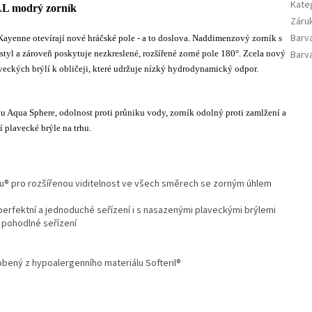
Kate
L modrý zorník
Záru
Barv
Kayenne otevírají nové hráčské pole - a to doslova. Naddimenzový zorník s
tyl a zároveň poskytuje nezkreslené, rozšířené zorné pole 180°. Zcela nový
Barv
eckých brýlí k obličeji, které udržuje nízký hydrodynamický odpor.
 Aqua Sphere, odolnost proti průniku vody, zorník odolný proti zamlžení a
 plavecké brýle na trhu.
lu® pro rozšířenou viditelnost ve všech směrech se zorným úhlem
erfektní a jednoduché seřízení i s nasazenými plaveckými brýlemi
 pohodlné seřízení
bený z hypoalergenního materiálu Softeril®