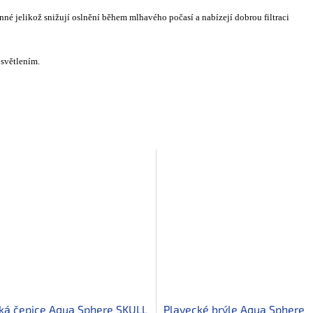
é jelikož snižují oslnění během mlhavého počasí a nabízejí dobrou filtraci
 osvětlením.
ká čepice Aqua Sphere SKULL
Plavecké brýle Aqua Sphere