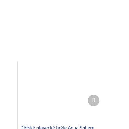
Další
produkt
Dětské plavecké brýle Aqua Sphere