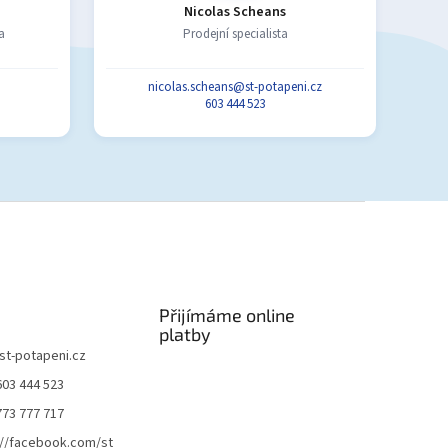
Nicolas Scheans
a
Prodejní specialista
nicolas.scheans@st-potapeni.cz
603 444 523
Přijímáme online
platby
st-potapeni.cz
603 444 523
773 777 717
://facebook.com/st