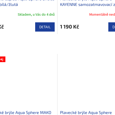
 bílá/žlutá
KAYENNE samozatmavovací zo
tmavě šedá/zelená
Skladem, u Vás do 4 dnů
Momentálně ned
Kč
1 190 Kč
DETAIL
D
ej
ké brýle Aqua Sphere MAKO
Plavecké brýle Aqua Sphere