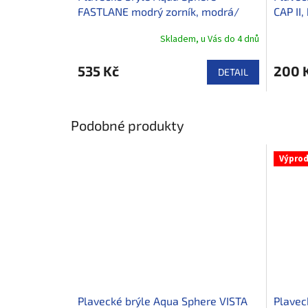
FASTLANE modrý zorník, modrá/
CAP II,
žlutá
Skladem, u Vás do 4 dnů
535 Kč
200 
DETAIL
Podobné produkty
Výprod
Plavecké brýle Aqua Sphere VISTA
Plavec