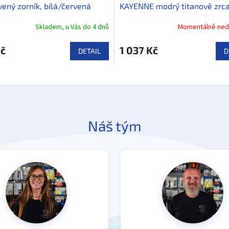
ený zorník, bílá/červená
KAYENNE modrý titanově zrc
zorník, tmavě modrá/bílá
Skladem, u Vás do 4 dnů
Momentálně ned
Kč
1 037 Kč
DETAIL
D
Náš tým