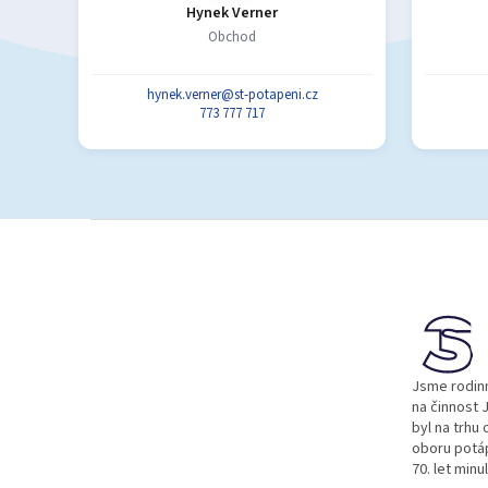
Hynek Verner
Obchod
hynek.verner@st-potapeni.cz
773 777 717
Z
á
p
a
t
í
Jsme rodinn
na činnost J
byl na trhu 
oboru potá
70. let minu