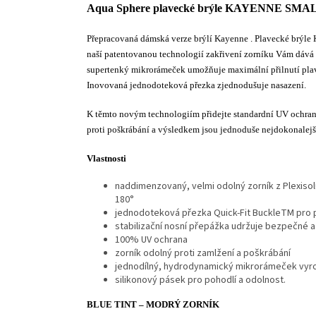
Aqua Sphere plavecké brýle KAYENNE SMAL
Přepracovaná dámská verze brýlí Kayenne . Plavecké brýle 
naší patentovanou technologií zakřivení zorníku Vám dává s
supertenký mikrorámeček umožňuje maximální přilnutí plav
Inovovaná jednodoteková přezka zjednodušuje nasazení.
K těmto novým technologiím přidejte standardní UV ochranu
proti poškrábání a výsledkem jsou jednoduše nejdokonalejší
Vlastnosti
naddimenzovaný, velmi odolný zorník z Plexiso
180°
jednodoteková přezka Quick-Fit BuckleTM pro p
stabilizační nosní přepážka udržuje bezpečné a
100% UV ochrana
zorník odolný proti zamlžení a poškrábání
jednodílný, hydrodynamický mikrorámeček vyro
silikonový pásek pro pohodlí a odolnost.
BLUE TINT – MODRÝ ZORNÍK