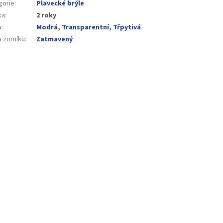
gorie
:
Plavecké brýle
ka
:
2 roky
a
:
Modrá
,
Transparentní
,
Třpytivá
a zorníku
:
Zatmavený