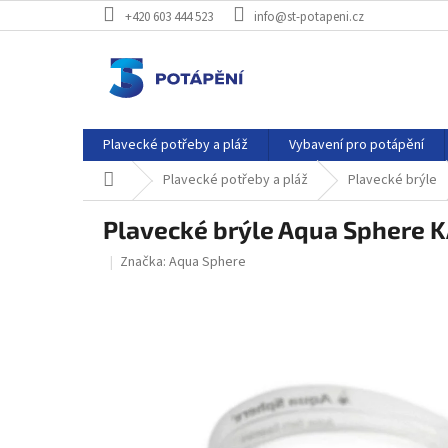
Přejít
+420 603 444 523
info@st-potapeni.cz
na
obsah
Plavecké potřeby a pláž
Vybavení pro potápění
Domů
Plavecké potřeby a pláž
Plavecké brýle
Plavecké brýle Aqua Sphere 
Značka:
Aqua Sphere