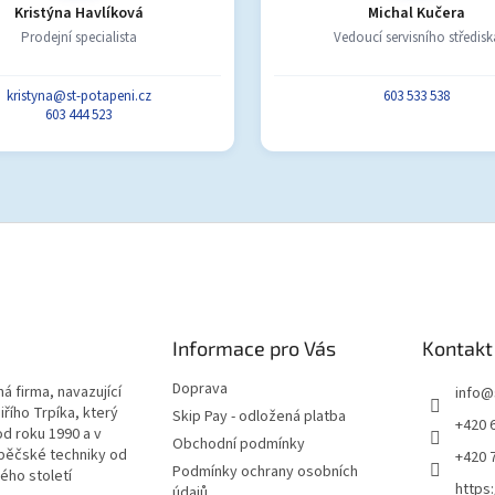
Kristýna Havlíková
Michal Kučera
Prodejní specialista
Vedoucí servisního středisk
kristyna@st-potapeni.cz
603 533 538
603 444 523
Informace pro Vás
Kontakt
Doprava
á firma, navazující
info
@
iřího Trpíka, který
Skip Pay - odložená platba
+420 
od roku 1990 a v
Obchodní podmínky
pěčské techniky od
+420 
Podmínky ochrany osobních
lého století
https
údajů