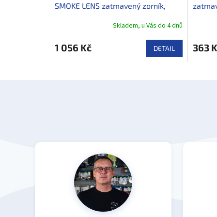
SMOKE LENS zatmavený zorník,
zatmav
modrá transparentní
Skladem, u Vás do 4 dnů
1 056 Kč
363 
DETAIL