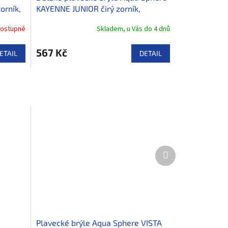
rník,
KAYENNE JUNIOR čirý zorník,
aqua/růžová
ostupné
Skladem, u Vás do 4 dnů
567 Kč
ETAIL
DETAIL
Další
produkt
Plavecké brýle Aqua Sphere VISTA