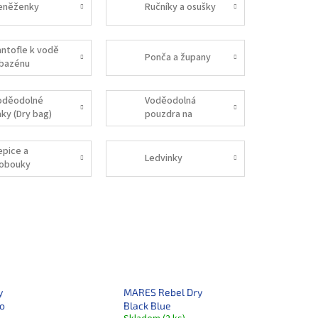
eněženky
Ručníky a osušky
antofle k vodě
Ponča a župany
 bazénu
oděodolné
Voděodolná
aky (Dry bag)
pouzdra na
mobil, klíče,
vysílačky atd.
epice a
Ledvinky
lobouky
y
MARES Rebel Dry
uo
Black Blue