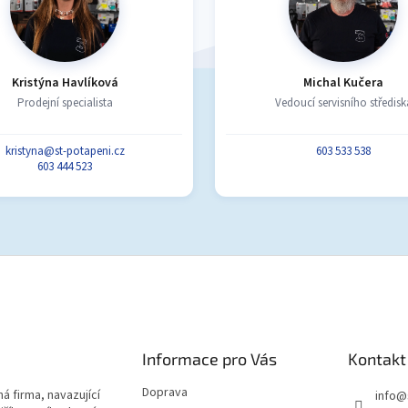
Kristýna Havlíková
Michal Kučera
Prodejní specialista
Vedoucí servisního středisk
kristyna@st-potapeni.cz
603 533 538
603 444 523
Informace pro Vás
Kontakt
Doprava
á firma, navazující
info
@