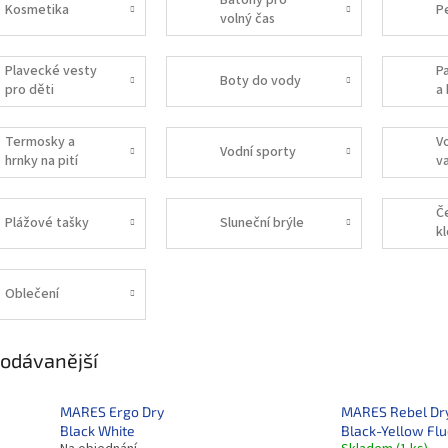
Batohy pro
Kosmetika
P
volný čas
Plavecké vesty
P
Boty do vody
pro děti
a
Termosky a
V
Vodní sporty
hrnky na pití
v
Č
Plážové tašky
Sluneční brýle
k
Oblečení
odávanější
MARES Ergo Dry
MARES Rebel Dr
Black White
Black-Yellow Fl