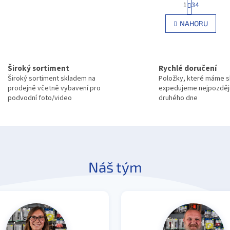
1
34
O
t
r
v
NAHORU
á
l
n
á
k
d
o
a
v
c
Široký sortiment
Rychlé doručení
á
í
Široký sortiment skladem na
Položky, které máme 
n
p
í
prodejně včetně vybavení pro
expedujeme nejpozděj
r
podvodní foto/video
druhého dne
v
k
y
v
ý
p
Náš tým
i
s
u