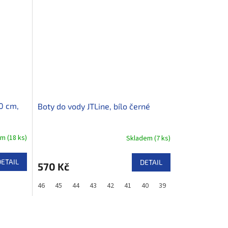
30 cm,
Boty do vody JTLine, bílo černé
em
(
18 ks
)
Skladem
(
7 ks
)
DETAIL
DETAIL
570 Kč
46
45
44
43
42
41
40
39
38
37
36