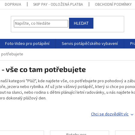
DOPRAVA
SKIP PAY - ODLOŽENÁ PLATBA
OBCHODNÍ PODMÍNKY
HLEDAT
Foto-Video pro potápění
Servis potápěčského vybavení
Pr
m potřebujete
 - vše co tam potřebujete
v naší kategorii "Pláž", kde najdete vše, co potřebujete pro pohodový a záb
ře, jezera nebo rybníka. Ať už jste vášnivý potápěč, který si chce po pono
ut na slunci, nebo rodina s dětmi plánující letní radovánky, u nás najdete 
pro dokonalý plážový den.
Chci se dozvědět víc