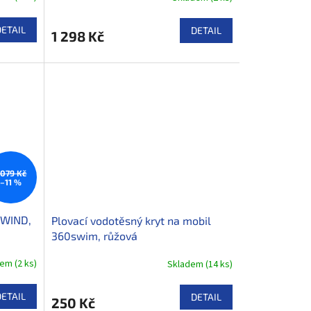
DETAIL
DETAIL
1 298 Kč
 079 Kč
–11 %
 WIND,
Plovací vodotěsný kryt na mobil
360swim, růžová
dem
(
2 ks
)
Skladem
(
14 ks
)
DETAIL
DETAIL
250 Kč