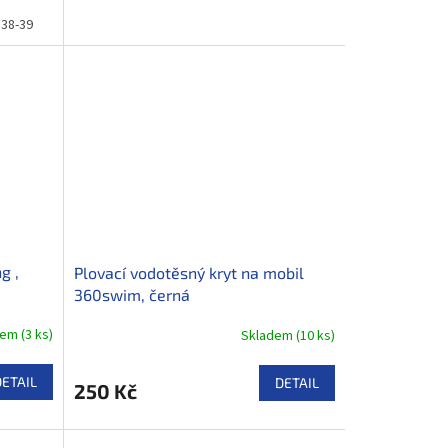
38-39
36-37
34-35
31-33
27-30
g ,
Plovací vodotěsný kryt na mobil
360swim, černá
dem
(
3 ks
)
Skladem
(
10 ks
)
DETAIL
DETAIL
250 Kč