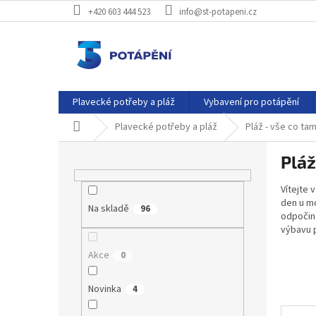
Přejít
+420 603 444 523
info@st-potapeni.cz
na
obsah
Plavecké potřeby a pláž
Vybavení pro potápění
Domů
Plavecké potřeby a pláž
Pláž - vše co ta
P
Pláž
o
s
Vítejte 
t
den u mo
Na skladě
r
96
odpočino
a
výbavu 
n
Akce
0
n
í
p
Novinka
4
a