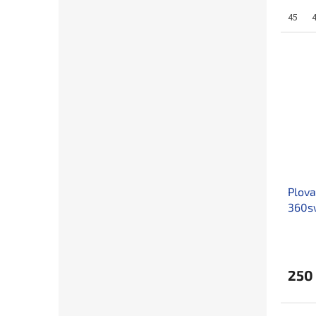
45
Plova
360sw
250