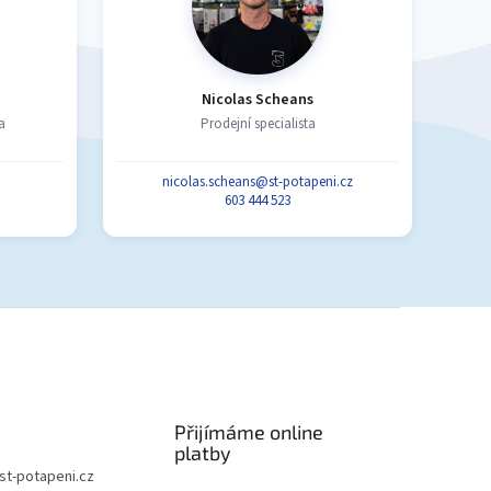
Nicolas Scheans
a
Prodejní specialista
nicolas.scheans@st-potapeni.cz
603 444 523
Přijímáme online
platby
st-potapeni.cz