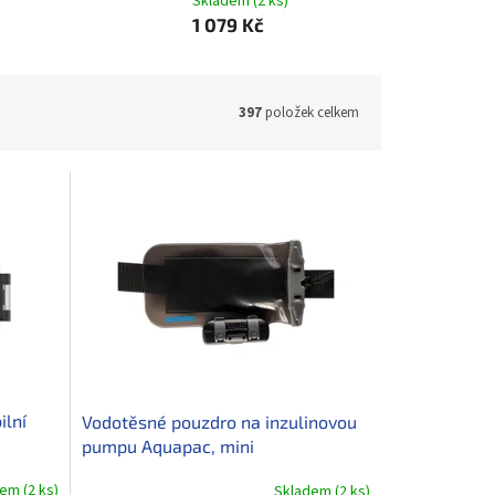
Skladem
(
2 ks
)
1 079 Kč
397
položek celkem
ilní
Vodotěsné pouzdro na inzulinovou
pumpu Aquapac, mini
dem
(
2 ks
)
Skladem
(
2 ks
)