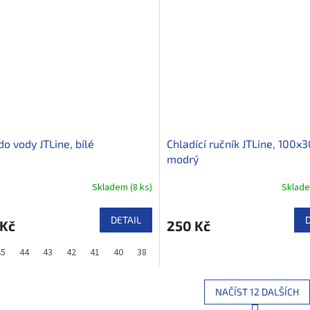
do vody JTLine, bílé
Chladící ručník JTLine, 100x
modrý
Skladem
(
8 ks
)
Sklad
DETAIL
 Kč
250 Kč
45
44
43
42
41
40
38
37
36
35
NAČÍST 12 DALŠÍCH
S