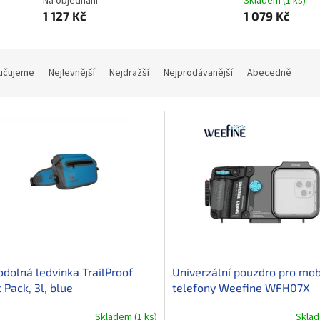
Na objednání
Skladem
(
1 ks
)
1 127 Kč
1 079 Kč
učujeme
Nejlevnější
Nejdražší
Nejprodávanější
Abecedně
dolná ledvinka TrailProof
Univerzální pouzdro pro mob
 Pack, 3l, blue
telefony Weefine WFH07X
Skladem
(
1 ks
)
Skla