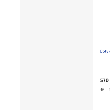
Boty 
570
46