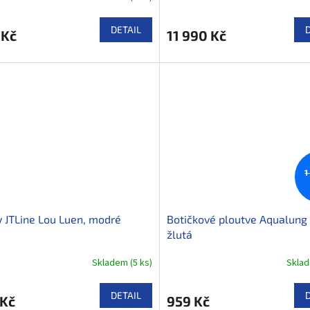
DETAIL
 Kč
11 990 Kč
1
 JTLine Lou Luen, modré
Botičkové ploutve Aqualung
žlutá
Skladem
(
5 ks
)
Skla
DETAIL
 Kč
959 Kč