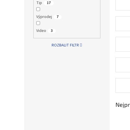
n
Tip
17
e
l
Výprodej
7
Video
3
ROZBALIT FILTR
Nejpr