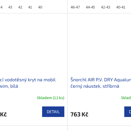
44
43
42
41
40
46-47
44-45
42-43
40-41
cí vodotěsný kryt na mobil
Šnorchl AIR P.V. DRY Aqualun
im, bílá
černý náustek, stříbrná
Skladem
(
12 ks
)
Skla
DETAIL
 Kč
763 Kč