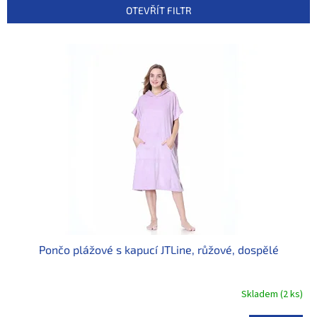
p
OTEVŘÍT FILTR
r
o
V
d
ý
u
p
k
i
t
s
ů
p
r
o
d
u
k
t
ů
Pončo plážové s kapucí JTLine, růžové, dospělé
Skladem
(
2 ks
)