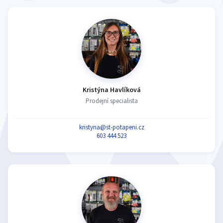
Kristýna Havlíková
Prodejní specialista
kristyna@st-potapeni.cz
603 444 523