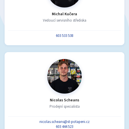
Michal Kučera
Vedoucí servisního střediska
603 533 538
Nicolas Scheans
Prodejní specialista
nicolas.scheans@st-potapeni.cz
603 444 523