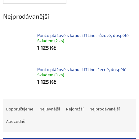
Nejprodávanější
Pončo plážové s kapucí JTLine, růžové, dospělé
Skladem
(
2 ks
)
1 125 Kč
Pončo plážové s kapucí JTLine, černé, dospělé
Skladem
(
3 ks
)
1 125 Kč
Ř
a
Doporučujeme
Nejlevnější
Nejdražší
Nejprodávanější
z
e
Abecedně
n
í