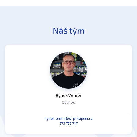
Náš tým
Hynek Verner
Obchod
hynek.verner@st-potapeni.cz
773 777 717