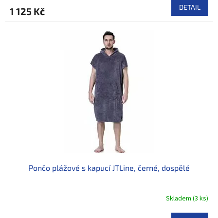
DETAIL
1 125 Kč
Pončo plážové s kapucí JTLine, černé, dospělé
Skladem
(
3 ks
)