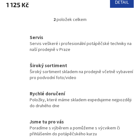
DETAIL
1 125 Kč
2
položek celkem
O
v
l
Servis
á
Servis veškeré i profesionální potápěčské techniky na
d
naší prodejně v Praze
a
c
í
Široký sortiment
p
Široký sortiment skladem na prodejně včetně vybavení
r
pro podvodní foto/video
v
k
y
Rychlé doručení
v
Položky, které máme skladem expedujeme nejpozději
ý
do druhého dne
p
i
Jsme tu pro vás
s
Poradíme s výběrem a pomůžeme s výcvikem či
u
přihlášením do potápěčského kurzu