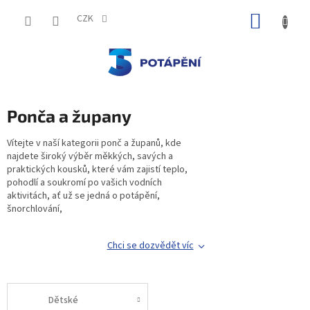
Přejít
NÁKUP
na
CZK
obsah
KOŠÍK
Ponča a župany
Vítejte v naší kategorii ponč a županů,
kde
najdete široký výběr měkkých,
savých a
praktických kousků,
které vám zajistí teplo,
pohodlí a soukromí po vašich vodních
aktivitách,
ať už se jedná o potápění,
šnorchlování,
Chci se dozvědět víc
Dětské