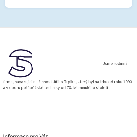
Z
á
p
a
t
í
Jsme rodinná
firma, navazující na činnost Jiřího Trpíka, který byl na trhu od roku 1990
a v oboru potápěčské techniky od 70. let minulého století
Informace pro Vás