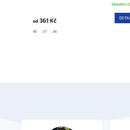
Skladem
(
DETAI
361 Kč
od
45
37
36