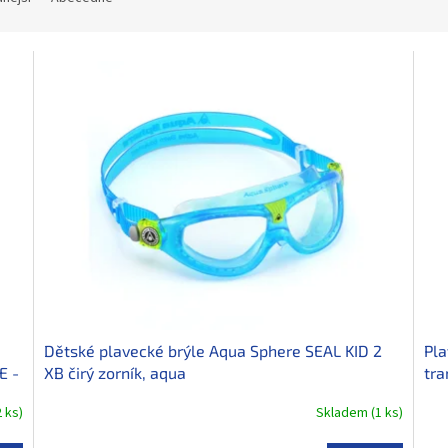
Dětské plavecké brýle Aqua Sphere SEAL KID 2
Pla
E -
XB čirý zorník, aqua
tra
2 ks
)
Skladem
(
1 ks
)