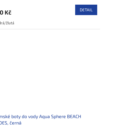
DETAIL
0 Kč
rá/žlutá
mské boty do vody Aqua Sphere BEACH
OES, černá