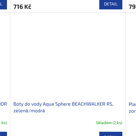
L
DETAIL
716 Kč
79
IOR
Boty do vody Aqua Sphere BEACHWALKER RS,
Pla
zelená/modrá
zor
1 ks
)
Skladem
(
2 ks
)