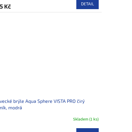
DETAIL
5 Kč
vecké brýle Aqua Sphere VISTA PRO čirý
ník, modrá
Skladem
(
1 ks
)