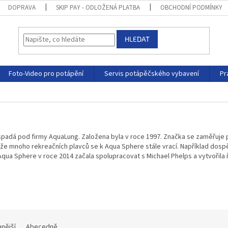
DOPRAVA
SKIP PAY - ODLOŽENÁ PLATBA
OBCHODNÍ PODMÍNKY
HLEDAT
Foto-Video pro potápění
Servis potápěčského vybavení
Pr
padá pod firmy AquaLung. Založena byla v roce 1997. Značka se zaměřuje pře
 že mnoho rekreačních plavců se k Aqua Sphere stále vrací. Například dospě
. Aqua Sphere v roce 2014 začala spolupracovat s Michael Phelps a vytvořila
nější
Abecedně