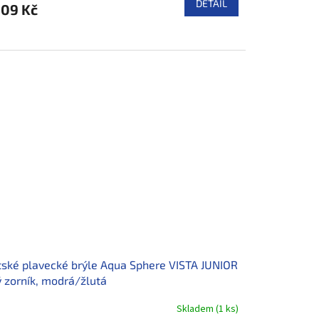
DETAIL
209 Kč
ské plavecké brýle Aqua Sphere VISTA JUNIOR
ý zorník, modrá/žlutá
Skladem
(
1 ks
)