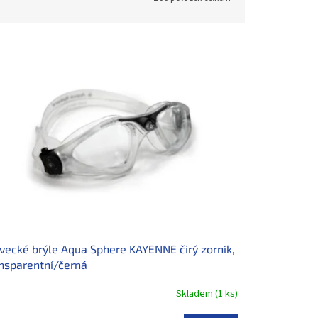
vecké brýle Aqua Sphere KAYENNE čirý zorník,
nsparentní/černá
Skladem
(
1 ks
)