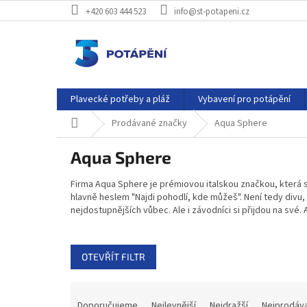
Přejít
+420 603 444 523
info@st-potapeni.cz
na
obsah
Plavecké potřeby a pláž
Vybavení pro potápění
Domů
Prodávané značky
Aqua Sphere
Aqua Sphere
Firma Aqua Sphere je prémiovou italskou značkou, která s
hlavně heslem "Najdi pohodlí, kde můžeš". Není tedy divu,
nejdostupnějších vůbec. Ale i závodníci si přijdou na své
OTEVŘÍT FILTR
Ř
a
Doporučujeme
Nejlevnější
Nejdražší
Nejprodáva