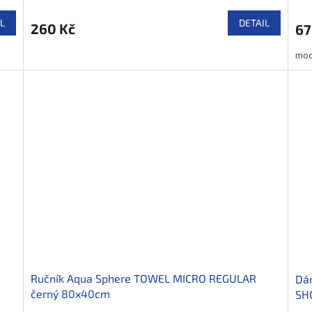
L
DETAIL
260 Kč
67
mod
Ručník Aqua Sphere TOWEL MICRO REGULAR
Dá
černý 80x40cm
SH