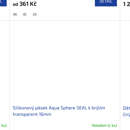
L
DETAIL
361 Kč
1 
od
46
45
36
Silikonový pásek Aqua Sphere SEAL k brýlím
Dět
transparent 16mm
čir
1 ks
)
Skladem
(
1 ks
)