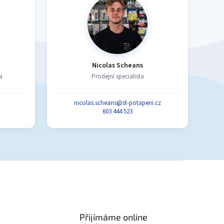
Nicolas Scheans
a
Prodejní specialista
nicolas.scheans@st-potapeni.cz
603 444 523
Přijímáme online