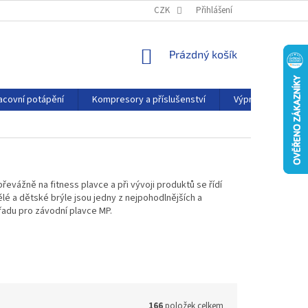
PODMÍNKY OCHRANY OSOBNÍCH ÚDAJŮ
CZK
Přihlášení
KONTAKTY
AFFILIATE
NÁKUPNÍ
Prázdný košík
KOŠÍK
acovní potápění
Kompresory a příslušenství
Výprodej
P
vážně na fitness plavce a při vývoji produktů se řídí
lé a dětské brýle jsou jedny z nejpohodlnějších a
 řadu pro závodní plavce MP.
166
položek celkem