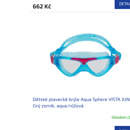
DETAI
662 Kč
Dětské plavecké brýle Aqua Sphere VISTA JUN
čirý zorník, aqua/růžová
Skladem
(