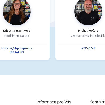
v
ý
p
i
s
u
Kristýna Havlíková
Michal Kučera
Prodejní specialista
Vedoucí servisního středisk
kristyna@st-potapeni.cz
603 533 538
603 444 523
Informace pro Vás
Kontakt