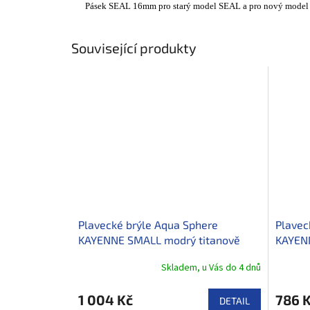
Pásek SEAL 16mm pro starý model SEAL a pro nový model
Související produkty
Plavecké brýle Aqua Sphere
Plavec
KAYENNE SMALL modrý titanově
KAYENN
zrcadlový zorník, červená/bílá
transp
Skladem, u Vás do 4 dnů
1 004 Kč
786 
DETAIL