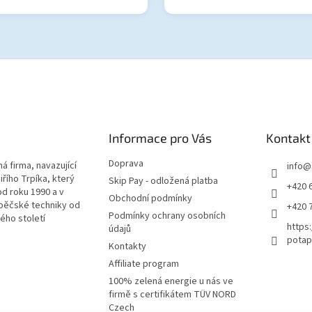
Informace pro Vás
Kontakt
Doprava
á firma, navazující
info
@
iřího Trpíka, který
Skip Pay - odložená platba
+420 
od roku 1990 a v
Obchodní podmínky
pěčské techniky od
+420 
Podmínky ochrany osobních
lého století
https
údajů
potap
Kontakty
Affiliate program
100% zelená energie u nás ve
firmě s certifikátem TÜV NORD
Czech