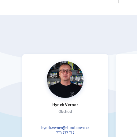
Hynek Verner
Obchod
hynek.verner@st-potapeni.cz
773 777 717