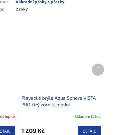
gorie
:
Náhradní pásky a přezky
ka
:
2 roky
Další
produkt
Plavecké brýle Aqua Sphere VISTA
PRO čirý zorník, modrá
ostupné
Skladem
(
1 ks
)
1 209 Kč
ETAIL
DETAIL