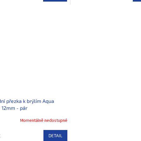
ní přezka k brýlím Aqua
 12mm - pár
Momentálně nedostupné
č
DETAIL