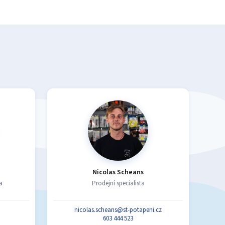
Nicolas Scheans
a
Prodejní specialista
nicolas.scheans@st-potapeni.cz
603 444 523