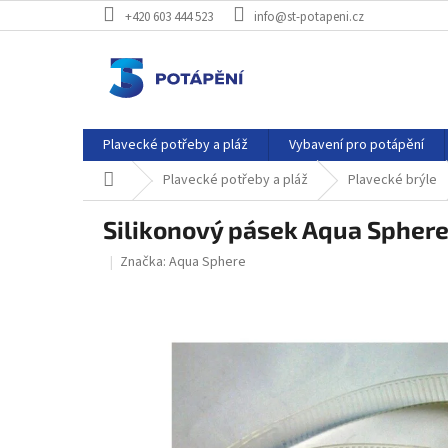
Přejít
+420 603 444 523
info@st-potapeni.cz
na
obsah
Plavecké potřeby a pláž
Vybavení pro potápění
Domů
Plavecké potřeby a pláž
Plavecké brýle
Silikonový pásek Aqua Sphere
Značka:
Aqua Sphere