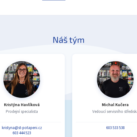
Náš tým
Kristýna Havlíková
Michal Kučera
Prodejní specialista
Vedoucí servisního středisk
kristyna@st-potapeni.cz
603 533 538
603 444 523