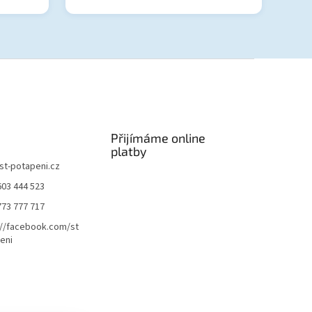
Přijímáme online
platby
st-potapeni.cz
603 444 523
773 777 717
://facebook.com/st
eni