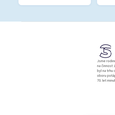
Z
á
p
a
t
í
Jsme rodinn
na činnost J
byl na trhu 
oboru potá
70. let minu