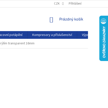
PODMÍNKY OCHRANY OSOBNÍCH ÚDAJŮ
CZK
Přihlášení
KONTAKTY
AFFILIATE
NÁKUPNÍ
Prázdný košík
KOŠÍK
acovní potápění
Kompresory a příslušenství
Výprodej
P
brýlím transparent 16mm