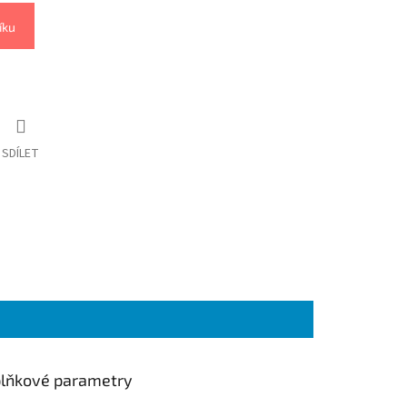
íku
SDÍLET
lňkové parametry