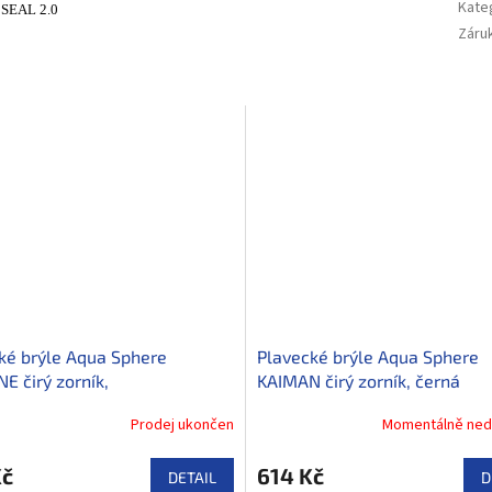
Kate
 SEAL 2.0
Záru
ké brýle Aqua Sphere
Plavecké brýle Aqua Sphere
E čirý zorník,
KAIMAN čirý zorník, černá
arentní/lime
Prodej ukončen
Momentálně ned
Kč
614 Kč
DETAIL
D