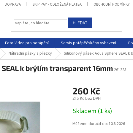
DOPRAVA
SKIP PAY - ODLOŽENÁ PLATBA
OBCHODNÍ PODMÍNKY
HLEDAT
Foto-Video pro potápění
Servis potápěčského vybavení
Pr
Náhradní pásky a přezky
Silikonový pásek Aqua Sphere SEAL k 
 SEAL k brýlím transparent 16mm
261225
260 Kč
215 Kč bez DPH
Skladem
(
1 ks
)
Můžeme doručit do:
10.8.2026