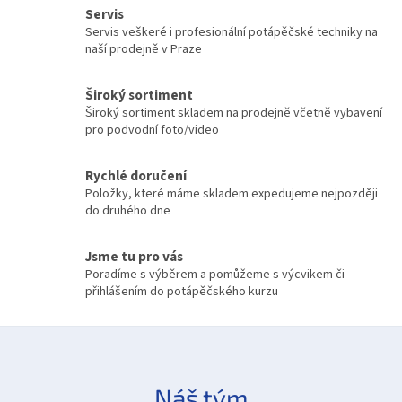
l
Servis
á
Servis veškeré i profesionální potápěčské techniky na
d
naší prodejně v Praze
a
c
í
Široký sortiment
p
Široký sortiment skladem na prodejně včetně vybavení
r
pro podvodní foto/video
v
k
y
Rychlé doručení
v
Položky, které máme skladem expedujeme nejpozději
ý
do druhého dne
p
i
Jsme tu pro vás
s
Poradíme s výběrem a pomůžeme s výcvikem či
u
přihlášením do potápěčského kurzu
Náš tým