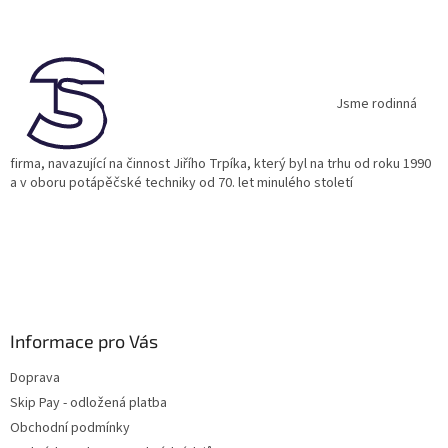
á
p
a
t
í
Jsme rodinná
firma, navazující na činnost Jiřího Trpíka, který byl na trhu od roku 1990
a v oboru potápěčské techniky od 70. let minulého století
Informace pro Vás
Doprava
Skip Pay - odložená platba
Obchodní podmínky