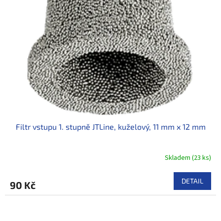
k
t
ů
Filtr vstupu 1. stupně JTLine, kuželový, 11 mm x 12 mm
Skladem
(
23 ks
)
DETAIL
90 Kč