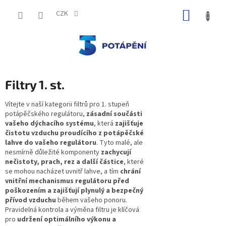
Přejít
NÁKUP
na
CZK
obsah
KOŠÍK
Filtry 1. st.
Vítejte v naší kategorii filtrů pro 1. stupeň
potápěčského regulátoru,
zásadní součásti
vašeho dýchacího systému
, která
zajišťuje
čistotu vzduchu proudícího z potápěčské
lahve do vašeho regulátoru
. Tyto malé, ale
nesmírně důležité komponenty
zachycují
nečistoty, prach, rez a další částice
, které
se mohou nacházet uvnitř lahve, a tím
chrání
vnitřní mechanismus regulátoru před
poškozením a zajišťují plynulý a bezpečný
přívod vzduchu
během vašeho ponoru.
Pravidelná kontrola a výměna filtru je klíčová
pro
udržení optimálního výkonu a