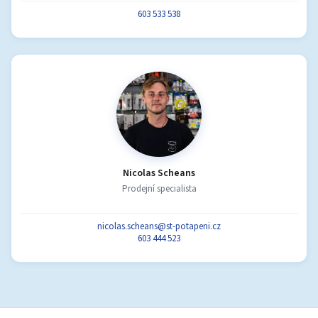
603 533 538
Nicolas Scheans
Prodejní specialista
nicolas.scheans@st-potapeni.cz
603 444 523
Z