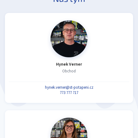
Hynek Verner
Obchod
hynek.verner@st-potapeni.cz
773 777 717