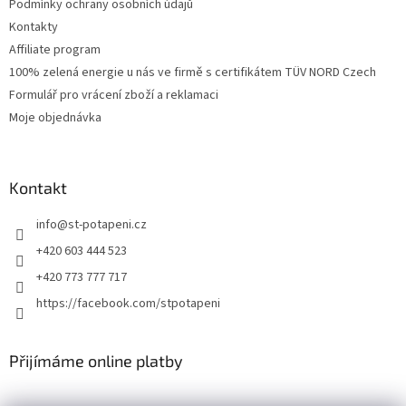
Podmínky ochrany osobních údajů
Kontakty
Affiliate program
100% zelená energie u nás ve firmě s certifikátem TÜV NORD Czech
Formulář pro vrácení zboží a reklamaci
Moje objednávka
Kontakt
info
@
st-potapeni.cz
+420 603 444 523
+420 773 777 717
https://facebook.com/stpotapeni
Přijímáme online platby