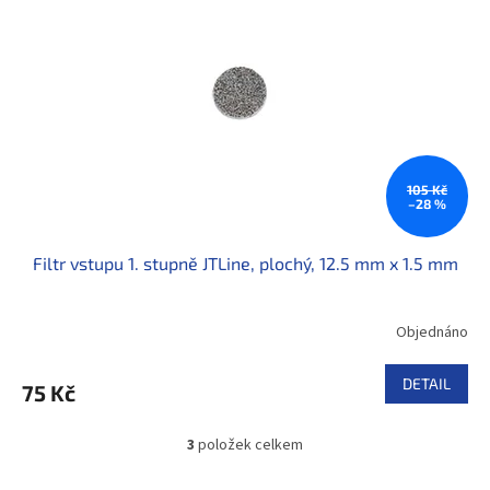
105 Kč
–28 %
Filtr vstupu 1. stupně JTLine, plochý, 12.5 mm x 1.5 mm
Objednáno
DETAIL
75 Kč
3
položek celkem
O
v