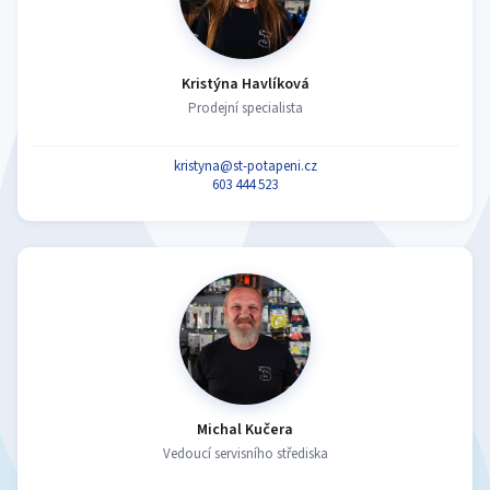
Kristýna Havlíková
Prodejní specialista
kristyna@st-potapeni.cz
603 444 523
Michal Kučera
Vedoucí servisního střediska