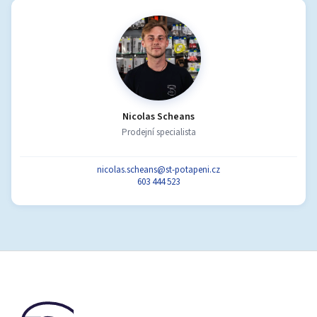
Nicolas Scheans
Prodejní specialista
nicolas.scheans@st-potapeni.cz
603 444 523
Z
á
p
a