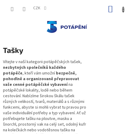
Přejít
NÁKUP
na
CZK
obsah
KOŠÍK
Tašky
Vítejte v naší kategorii potápěčských tašek,
nezbytných společníků každého
potápěče
, kteří vám umožní
bezpečně,
pohodlně a organizovaně přepravovat
vaše cenné potápěčské vybavení
na
potápěčské lokality, lodě nebo během
cestování. Nabízíme širokou škálu tašek
různých velikostí, tvarů, materiálů a s různými
funkcemi, abyste si mohli vybrat tu pravou pro
vaše individuální potřeby a typ vybavení. Ať už
potřebujete tašku na ploutve, masku a
šnorchl, prostorný vak na celý set, odolný kufr
na kolečkách nebo vodotěsnou tašku na