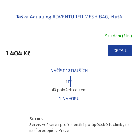
Taška Aqualung ADVENTURER MESH BAG, žlutá
Skladem
(
2 ks
)
DETAIL
1 404 Kč
NAČÍST 12 DALŠÍCH
S
1
4
t
O
r
43
položek celkem
v
á
l
NAHORU
n
á
k
d
o
v
a
Servis
á
c
Servis veškeré i profesionální potápěčské techniky na
n
í
naší prodejně v Praze
í
p