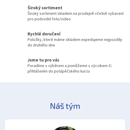
r
v
Široký sortiment
k
Široký sortiment skladem na prodejně včetně vybavení
y
pro podvodní foto/video
v
ý
Rychlé doručení
p
Položky, které máme skladem expedujeme nejpozději
i
do druhého dne
s
u
Jsme tu pro vás
Poradíme s výběrem a pomůžeme s výcvikem či
přihlášením do potápěčského kurzu
Náš tým