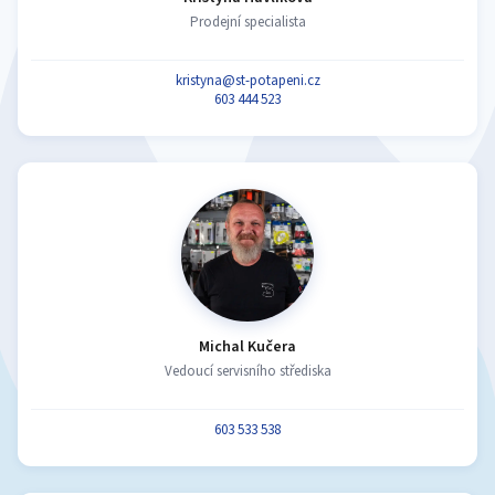
Prodejní specialista
kristyna@st-potapeni.cz
603 444 523
Michal Kučera
Vedoucí servisního střediska
603 533 538