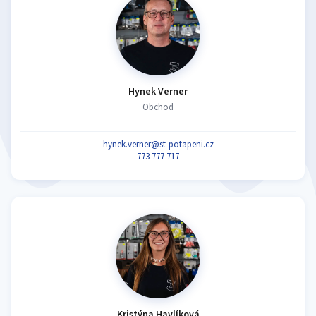
Hynek Verner
Obchod
hynek.verner@st-potapeni.cz
773 777 717
Kristýna Havlíková