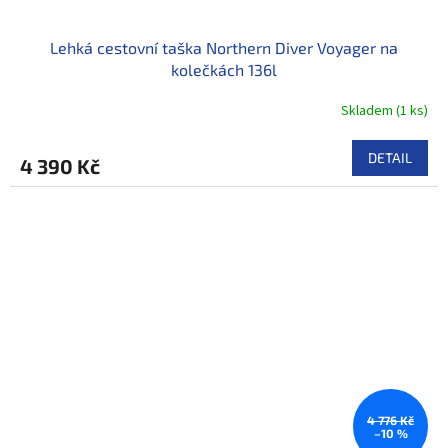
Lehká cestovní taška Northern Diver Voyager na
kolečkách 136l
Skladem
(
1 ks
)
DETAIL
4 390 Kč
4 776 Kč
–10 %