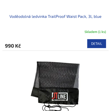
t
ů
Voděodolná ledvinka TrailProof Waist Pack, 3l, blue
Skladem
(
1 ks
)
DETAIL
990 Kč