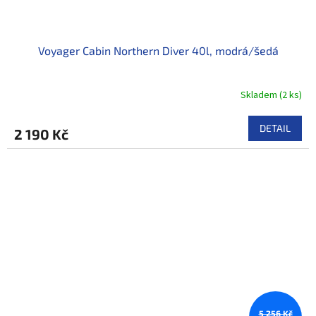
Voyager Cabin Northern Diver 40l, modrá/šedá
Skladem
(
2 ks
)
DETAIL
2 190 Kč
5 256 Kč