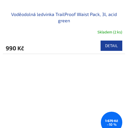
Voděodolná ledvinka TrailProof Waist Pack, 3l, acid
green
Skladem
(
2 ks
)
DETAIL
990 Kč
1 679 Kč
–10 %