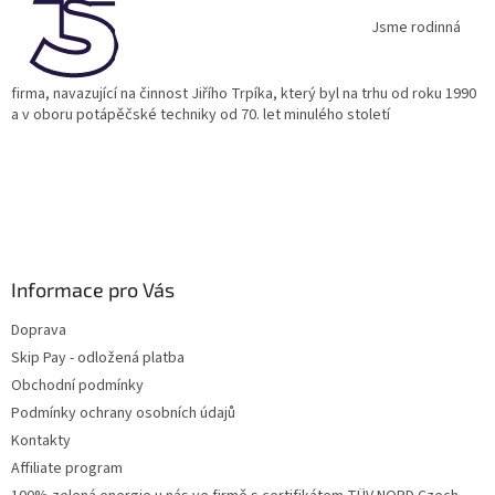
t
í
Jsme rodinná
firma, navazující na činnost Jiřího Trpíka, který byl na trhu od roku 1990
a v oboru potápěčské techniky od 70. let minulého století
Informace pro Vás
Doprava
Skip Pay - odložená platba
Obchodní podmínky
Podmínky ochrany osobních údajů
Kontakty
Affiliate program