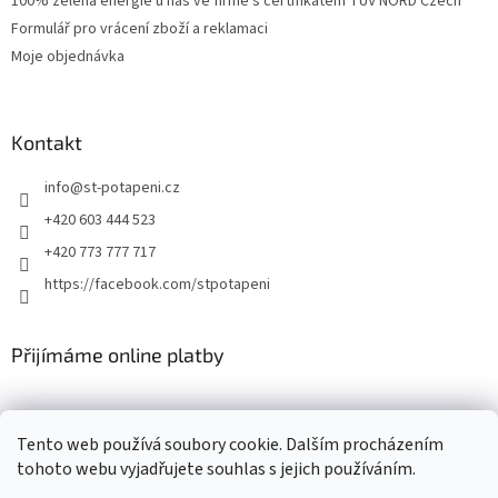
100% zelená energie u nás ve firmě s certifikátem TÜV NORD Czech
Formulář pro vrácení zboží a reklamaci
Moje objednávka
Kontakt
info
@
st-potapeni.cz
+420 603 444 523
+420 773 777 717
https://facebook.com/stpotapeni
Přijímáme online platby
Tento web používá soubory cookie. Dalším procházením
tohoto webu vyjadřujete souhlas s jejich používáním.