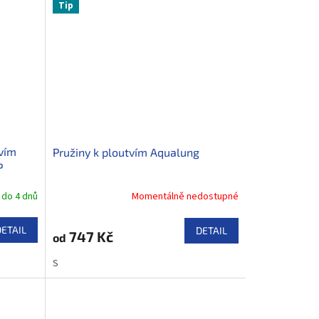
Tip
tvím
Pružiny k ploutvím Aqualung
P
 do 4 dnů
Momentálně nedostupné
DETAIL
DETAIL
747 Kč
od
S