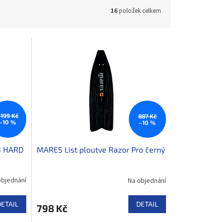
16
položek celkem
 199 Kč
887 Kč
–10 %
–10 %
K3 HARD
MARES List ploutve Razor Pro černý
objednání
Na objednání
DETAIL
DETAIL
798 Kč