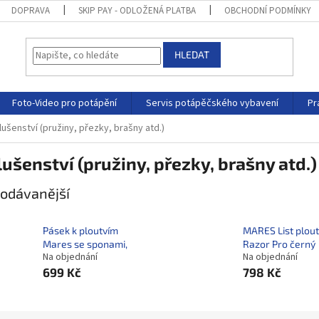
DOPRAVA
SKIP PAY - ODLOŽENÁ PLATBA
OBCHODNÍ PODMÍNKY
HLEDAT
Foto-Video pro potápění
Servis potápěčského vybavení
Pr
lušenství (pružiny, přezky, brašny atd.)
lušenství (pružiny, přezky, brašny atd.)
odávanější
Pásek k ploutvím
MARES List plou
Mares se sponami,
Razor Pro černý
Na objednání
Na objednání
699 Kč
798 Kč