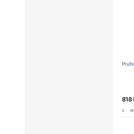
Pruži
818 
S
M