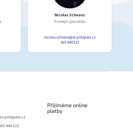
Nicolas Scheans
a
Prodejní specialista
nicolas.scheans@st-potapeni.cz
603 444 523
Přijímáme online
platby
st-potapeni.cz
603 444 523