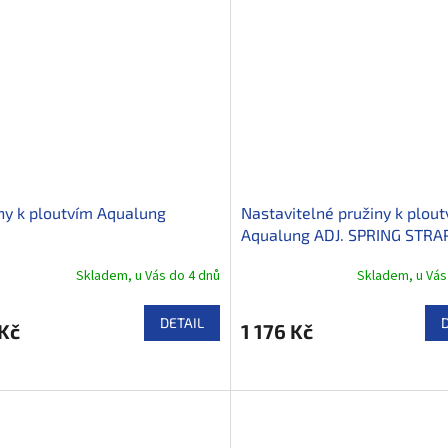
ny k ploutvím Aqualung
Nastavitelné pružiny k plou
Aqualung ADJ. SPRING STRA
Skladem, u Vás do 4 dnů
Skladem, u Vás
DETAIL
Kč
1 176 Kč