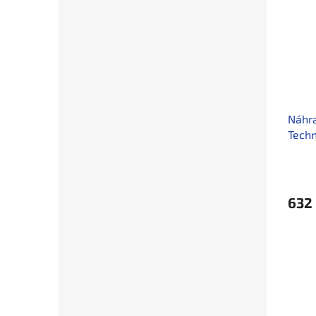
Náhra
Tech
SLING
632