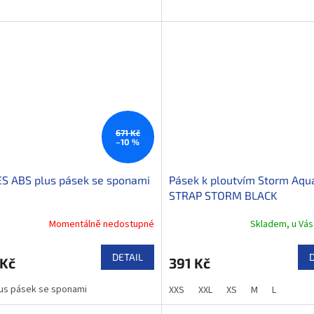
671 Kč
–10 %
S ABS plus pásek se sponami
Pásek k ploutvím Storm Aqu
STRAP STORM BLACK
Momentálně nedostupné
Skladem, u Vás
DETAIL
 Kč
391 Kč
us pásek se sponami
XXS
XXL
XS
M
L