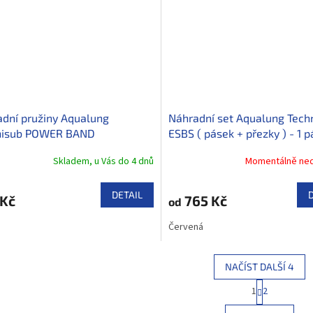
dní pružiny Aqualung
Náhradní set Aqualung Tech
nisub POWER BAND
ESBS ( pásek + přezky ) - 1 p
SHOT - 1 pár
Skladem, u Vás do 4 dnů
Momentálně ne
DETAIL
 Kč
765 Kč
od
Červená
NAČÍST DALŠÍ 4
S
1
2
O
t
r
v