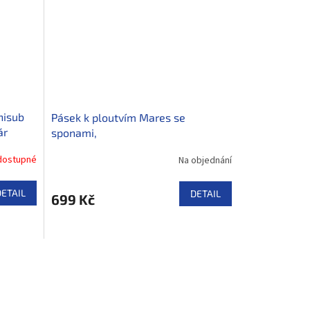
nisub
Pásek k ploutvím Mares se
ár
sponami,
dostupné
Na objednání
DETAIL
DETAIL
699 Kč