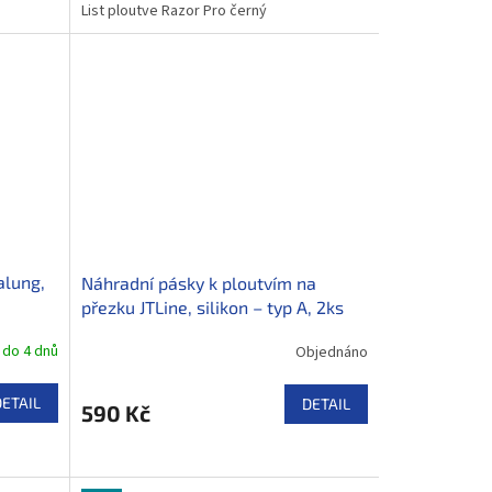
List ploutve Razor Pro černý
alung,
Náhradní pásky k ploutvím na
přezku JTLine, silikon – typ A, 2ks
 do 4 dnů
Objednáno
DETAIL
DETAIL
590 Kč