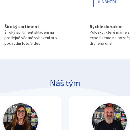
NAHORU
á
l
n
á
k
d
o
a
v
c
Široký sortiment
Rychlé doručení
á
í
Široký sortiment skladem na
Položky, které máme 
n
p
í
prodejně včetně vybavení pro
expedujeme nejpozděj
r
podvodní foto/video
druhého dne
v
k
y
v
ý
p
Náš tým
i
s
u