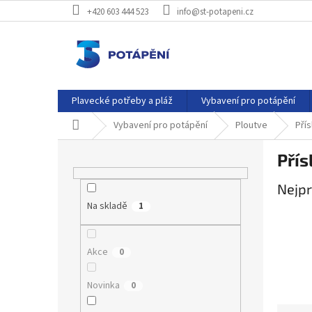
Přejít
+420 603 444 523
info@st-potapeni.cz
na
obsah
Plavecké potřeby a pláž
Vybavení pro potápění
Domů
Vybavení pro potápění
Ploutve
Přís
P
Přís
o
s
Nejpr
t
Na skladě
r
1
a
n
Akce
0
n
í
p
Novinka
0
a
Ř