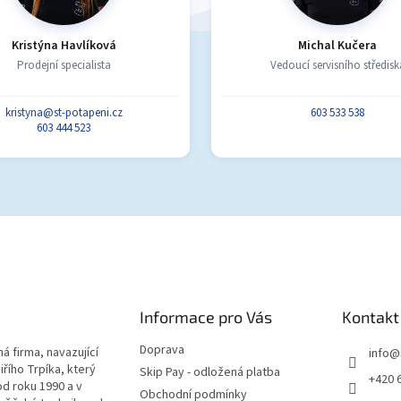
Kristýna Havlíková
Michal Kučera
Prodejní specialista
Vedoucí servisního středisk
kristyna@st-potapeni.cz
603 533 538
603 444 523
Informace pro Vás
Kontakt
Doprava
á firma, navazující
info
@
iřího Trpíka, který
Skip Pay - odložená platba
+420 
od roku 1990 a v
Obchodní podmínky