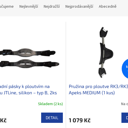
učujeme
Nejlevnější
Nejdražší
Nejprodávanější
Abecedně
1
dní pásky k ploutvím na
Pružina pro ploutve RK3/R
u JTLine, silikon – typ B, 2ks
Apeks MEDIUM (1 kus)
Skladem
(
2 ks
)
Na 
DETAIL
 Kč
1 079 Kč