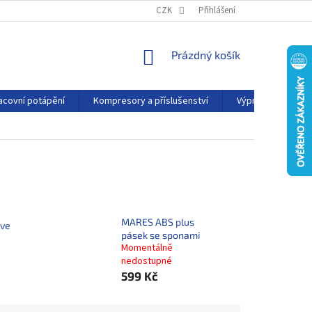
PODMÍNKY OCHRANY OSOBNÍCH ÚDAJŮ
CZK
Přihlášení
KONTAKTY
AFFILIATE
NÁKUPNÍ
Prázdný košík
KOŠÍK
acovní potápění
Kompresory a příslušenství
Výprodej
P
MARES ABS plus
tve
pásek se sponami
Momentálně
nedostupné
599 Kč