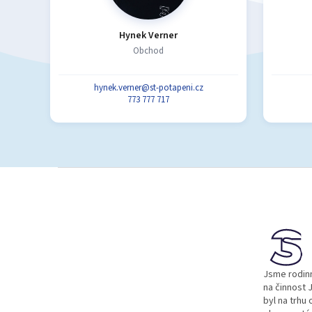
Hynek Verner
Obchod
hynek.verner@st-potapeni.cz
773 777 717
Z
á
p
a
t
í
Jsme rodinn
na činnost J
byl na trhu 