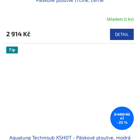
Skladem
(
1 ks
)
2 914 Kč
DETAIL
Tip
2 400 Kč
až
–25 %
Aqualung Technisub XSHOT - Páskové ploutve, modrá