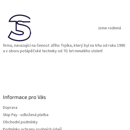
á
p
a
t
í
Jsme rodinná
firma, navazující na činnost Jiřího Trpíka, který byl na trhu od roku 1990
a v oboru potápěčské techniky od 70. let minulého století
Informace pro Vás
Doprava
Skip Pay - odložená platba
Obchodní podmínky
Podmínky ochrany osobních údajů