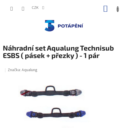
Přejít
NÁKUP
na
CZK
obsah
KOŠÍK
Náhradní set Aqualung Technisub
ESBS ( pásek + přezky ) - 1 pár
Značka:
Aqualung