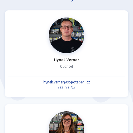
Hynek Verner
Obchod
hynek.verner@st-potapeni.cz
773 777 717