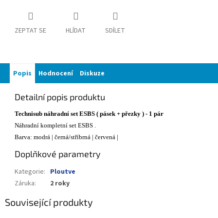
ZEPTAT SE
HLÍDAT
SDÍLET
Popis
Hodnocení
Diskuze
Detailní popis produktu
Technisub náhradní set ESBS ( pásek + přezky ) - 1 pár
Náhradní kompletní set ESBS .
Barva: modrá | černá/stříbrná | červená |
Doplňkové parametry
Kategorie
:
Ploutve
Záruka
:
2 roky
Související produkty