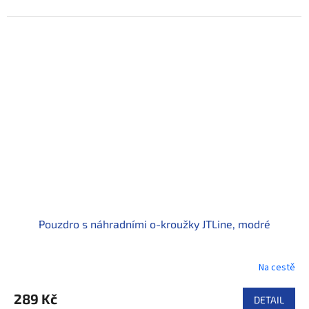
Pouzdro s náhradními o-kroužky JTLine, modré
Na cestě
289 Kč
DETAIL