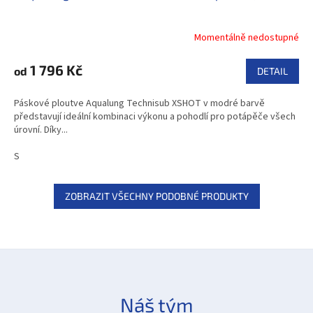
Momentálně nedostupné
1 796 Kč
od
DETAIL
Páskové ploutve Aqualung Technisub XSHOT v modré barvě
představují ideální kombinaci výkonu a pohodlí pro potápěče všech
úrovní. Díky...
S
ZOBRAZIT VŠECHNY PODOBNÉ PRODUKTY
Náš tým