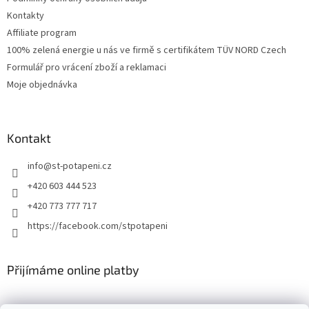
Kontakty
Affiliate program
100% zelená energie u nás ve firmě s certifikátem TÜV NORD Czech
Formulář pro vrácení zboží a reklamaci
Moje objednávka
Kontakt
info
@
st-potapeni.cz
+420 603 444 523
+420 773 777 717
https://facebook.com/stpotapeni
Přijímáme online platby