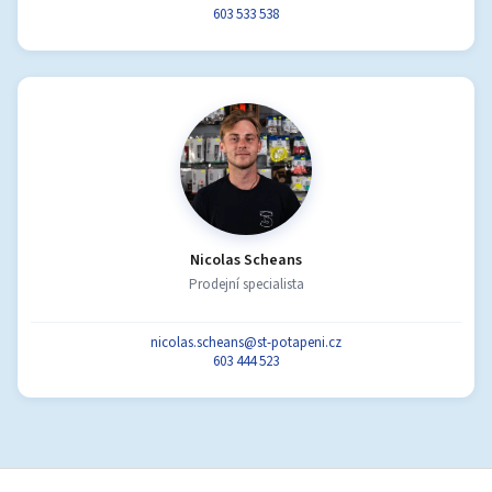
603 533 538
Nicolas Scheans
Prodejní specialista
nicolas.scheans@st-potapeni.cz
603 444 523
Z