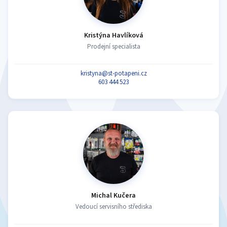
Kristýna Havlíková
Prodejní specialista
kristyna@st-potapeni.cz
603 444 523
Michal Kučera
Vedoucí servisního střediska