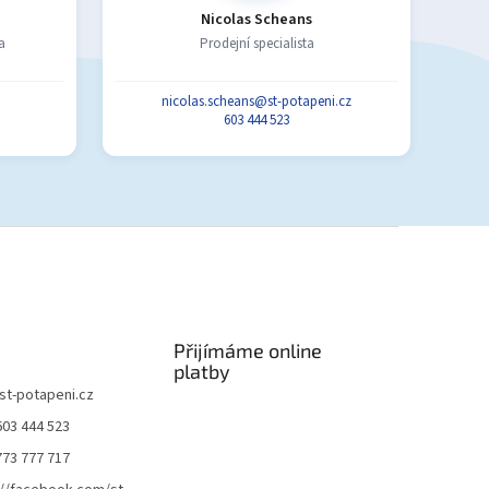
Nicolas Scheans
a
Prodejní specialista
nicolas.scheans@st-potapeni.cz
603 444 523
Přijímáme online
platby
st-potapeni.cz
603 444 523
773 777 717