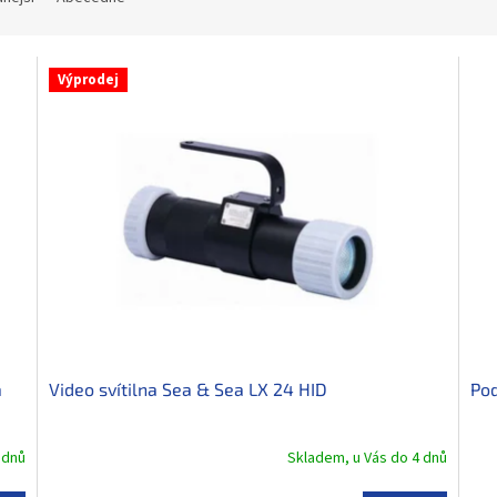
Výprodej
a
Video svítilna Sea & Sea LX 24 HID
Po
 dnů
Skladem, u Vás do 4 dnů