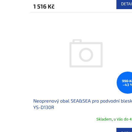
DETAI
1 516 Kč
990 K
–43 
Neoprenový obal SEA&SEA pro podvodní bles
YS-D130R
Skladem, u Vás do 4