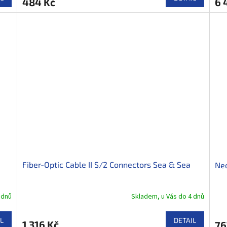
484 Kč
6 
Fiber-Optic Cable II S/2 Connectors Sea & Sea
Neo
 dnů
Skladem, u Vás do 4 dnů
L
DETAIL
1 316 Kč
76