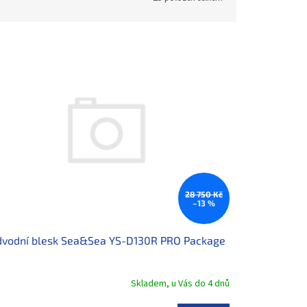
28 750 Kč
–13 %
dvodní blesk Sea&Sea YS-D130R PRO Package
Skladem, u Vás do 4 dnů