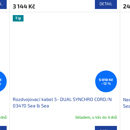
L
DETAIL
3 144 Kč
24
Tip
č
5 010 Kč
%
–12 %
k
Rozdvojovací kabel 5- DUAL SYNCHRO CORD/N
Ne
03470 Sea & Sea
Se
 dnů
Skladem, u Vás do 4 dnů