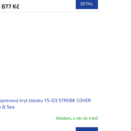
DETAIL
 877 Kč
oprenový kryt blesku YS-D3 STROBE COVER
a & Sea
Skladem, u Vás do 4 dnů