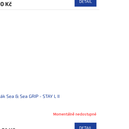
DETAIL
0 Kč
ák Sea & Sea GRIP - STAY L II
Momentálně nedostupné
DETAIL