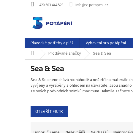
Přejít
+420 603 444 523
info@st-potapeni.cz
na
obsah
Plavecké potřeby a pláž
Vybavení pro potápění
Domů
Prodávané značky
Sea & Sea
Sea & Sea
Sea & Sea nenechává nic náhodě a nešetří na materiálech.
vyvíjeny a vyráběny s ohledem na uživatele. Jsou snadno
ze svých podvodních snímků maximum. Jakmile začnete Sea
OTEVŘÍT FILTR
Ř
a
Doporučujeme
Nejlevnější
Nejdražší
Nejprodáva