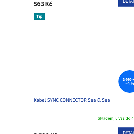
DETAI
563 Kč
Tip
2 910 
–4 
Kabel SYNC CONNECTOR Sea & Sea
Skladem, u Vás do 4
DETAI