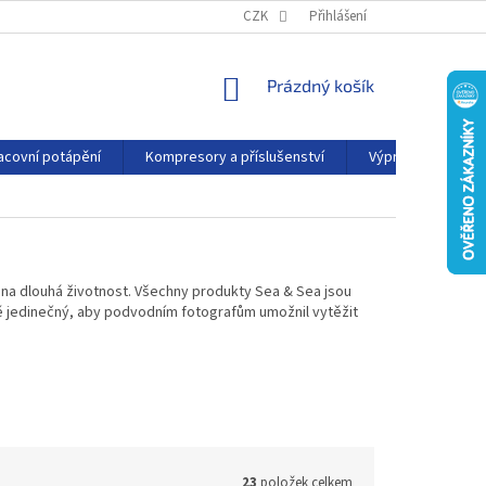
PODMÍNKY OCHRANY OSOBNÍCH ÚDAJŮ
CZK
Přihlášení
KONTAKTY
AFFILIATE
NÁKUPNÍ
Prázdný košík
KOŠÍK
acovní potápění
Kompresory a příslušenství
Výprodej
P
těna dlouhá životnost. Všechny produkty Sea & Sea jsou
bě jedinečný, aby podvodním fotografům umožnil vytěžit
23
položek celkem