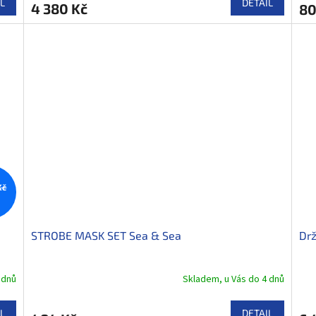
L
DETAIL
4 380 Kč
80
Kč
%
STROBE MASK SET Sea & Sea
Drž
 dnů
Skladem, u Vás do 4 dnů
L
DETAIL