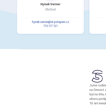
Hynek Verner
Obchod
hynek.verner@st-potapeni.cz
773 777 717
Z
á
p
a
t
í
Jsme rodinn
na činnost J
byl na trhu 
oboru potá
70. let minu