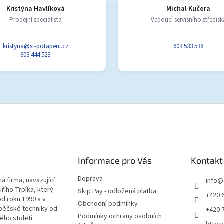
Kristýna Havlíková
Michal Kučera
Prodejní specialista
Vedoucí servisního středisk
kristyna@st-potapeni.cz
603 533 538
603 444 523
Informace pro Vás
Kontakt
Doprava
á firma, navazující
info
@
iřího Trpíka, který
Skip Pay - odložená platba
+420 
od roku 1990 a v
Obchodní podmínky
pěčské techniky od
+420 
Podmínky ochrany osobních
lého století