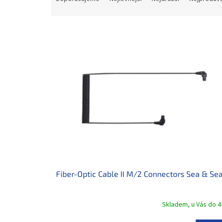
z
e
V
n
ý
í
p
p
i
r
s
o
p
d
r
u
o
k
d
t
u
ů
k
t
ů
Fiber-Optic Cable II M/2 Connectors Sea & Se
Skladem, u Vás do 4