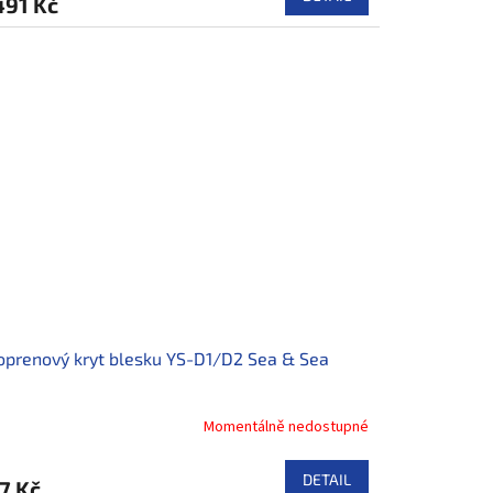
491 Kč
prenový kryt blesku YS-D1/D2 Sea & Sea
Momentálně nedostupné
DETAIL
7 Kč