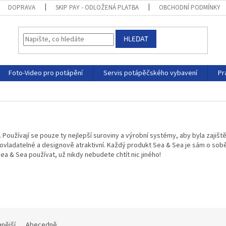
DOPRAVA
SKIP PAY - ODLOŽENÁ PLATBA
OBCHODNÍ PODMÍNKY
HLEDAT
Foto-Video pro potápění
Servis potápěčského vybavení
Pr
 Používají se pouze ty nejlepší suroviny a výrobní systémy, aby byla zajiš
 ovladatelné a designově atraktivní. Každý produkt Sea & Sea je sám o so
 & Sea používat, už nikdy nebudete chtít nic jiného!
nější
Abecedně