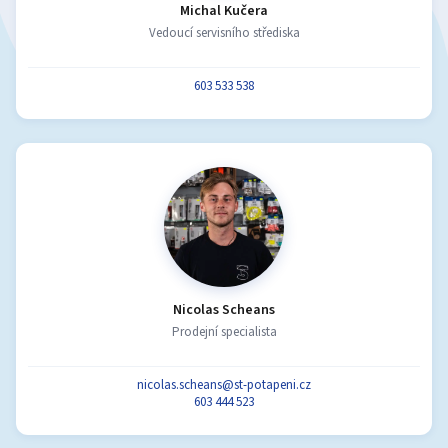
Michal Kučera
Vedoucí servisního střediska
603 533 538
Nicolas Scheans
Prodejní specialista
nicolas.scheans@st-potapeni.cz
603 444 523