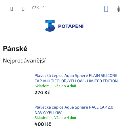
Přejít
NÁKUP
na
CZK
obsah
KOŠÍK
Pánské
Nejprodávanější
Plavecká čepice Aqua Sphere PLAIN SILICONE
CAP, MULTICOLOR/YELLOW - LIMITED EDITION
Skladem, u Vás do 4 dnů
274 Kč
Plavecká čepice Aqua Sphere RACE CAP 2.0
NAVY/YELLOW
Skladem, u Vás do 4 dnů
400 Kč