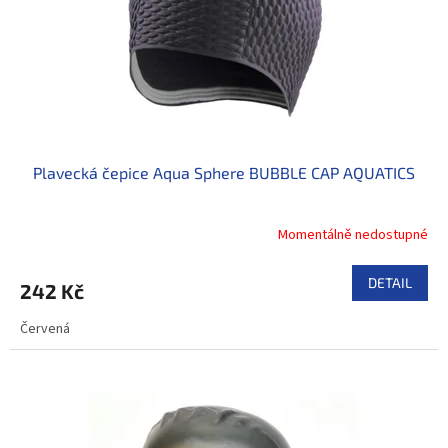
r
o
d
u
k
t
ů
Plavecká čepice Aqua Sphere BUBBLE CAP AQUATICS
Momentálně nedostupné
DETAIL
242 Kč
Červená