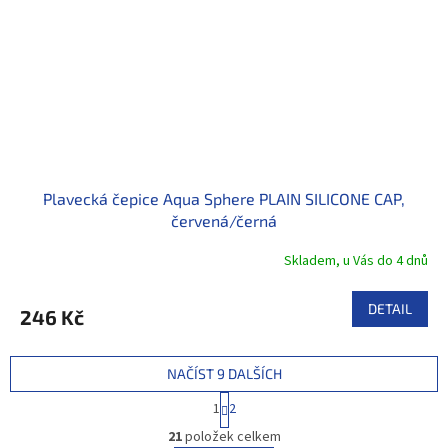
Plavecká čepice Aqua Sphere PLAIN SILICONE CAP,
červená/černá
Skladem, u Vás do 4 dnů
DETAIL
246 Kč
NAČÍST 9 DALŠÍCH
S
1
2
t
O
r
21
položek celkem
v