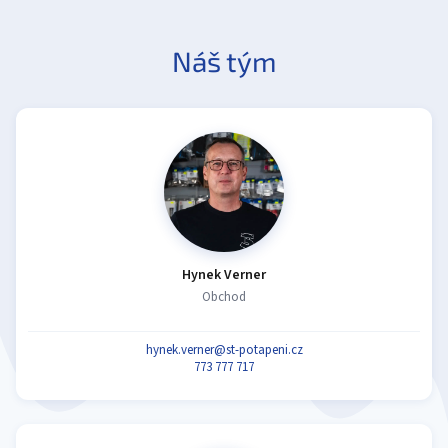
Náš tým
Hynek Verner
Obchod
hynek.verner@st-potapeni.cz
773 777 717