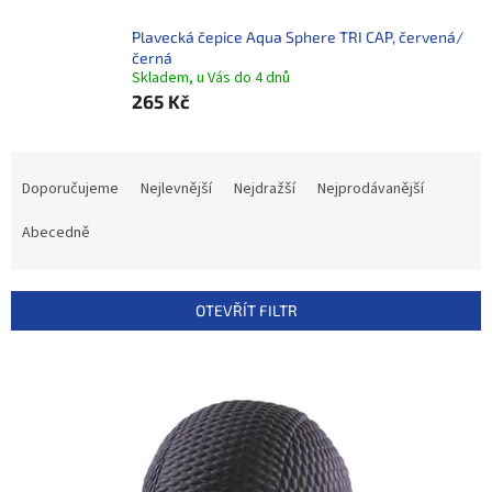
Plavecká čepice Aqua Sphere TRI CAP, červená/
černá
Skladem, u Vás do 4 dnů
265 Kč
Ř
a
Doporučujeme
Nejlevnější
Nejdražší
Nejprodávanější
z
e
Abecedně
n
í
p
OTEVŘÍT FILTR
r
o
V
d
ý
u
p
k
i
t
s
ů
p