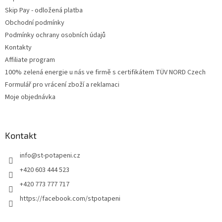
Skip Pay - odložená platba
Obchodní podmínky
Podmínky ochrany osobních údajů
Kontakty
Affiliate program
100% zelená energie u nás ve firmě s certifikátem TÜV NORD Czech
Formulář pro vrácení zboží a reklamaci
Moje objednávka
Kontakt
info
@
st-potapeni.cz
+420 603 444 523
+420 773 777 717
https://facebook.com/stpotapeni