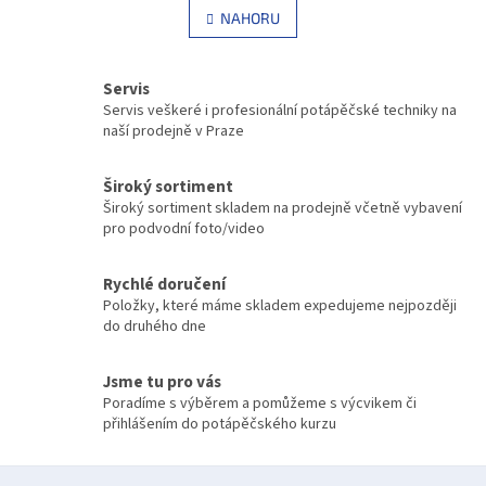
á
l
NAHORU
n
á
k
d
o
v
a
Servis
á
c
Servis veškeré i profesionální potápěčské techniky na
n
í
naší prodejně v Praze
í
p
r
v
Široký sortiment
k
Široký sortiment skladem na prodejně včetně vybavení
y
pro podvodní foto/video
v
ý
Rychlé doručení
p
Položky, které máme skladem expedujeme nejpozději
i
do druhého dne
s
u
Jsme tu pro vás
Poradíme s výběrem a pomůžeme s výcvikem či
přihlášením do potápěčského kurzu