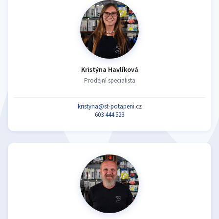
Kristýna Havlíková
Prodejní specialista
kristyna@st-potapeni.cz
603 444 523