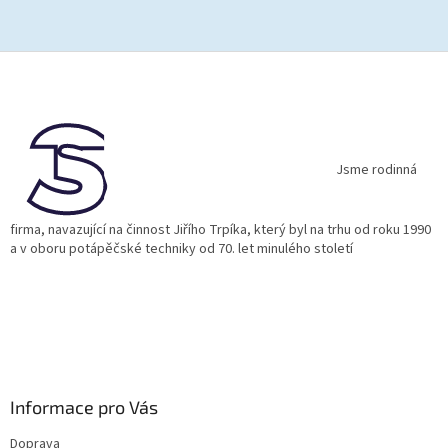
Z
á
p
a
t
í
Jsme rodinná
firma, navazující na činnost Jiřího Trpíka, který byl na trhu od roku 1990
a v oboru potápěčské techniky od 70. let minulého století
Informace pro Vás
Doprava