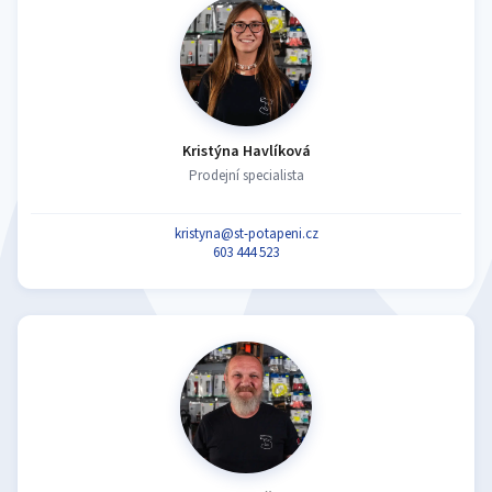
Kristýna Havlíková
Prodejní specialista
kristyna@st-potapeni.cz
603 444 523