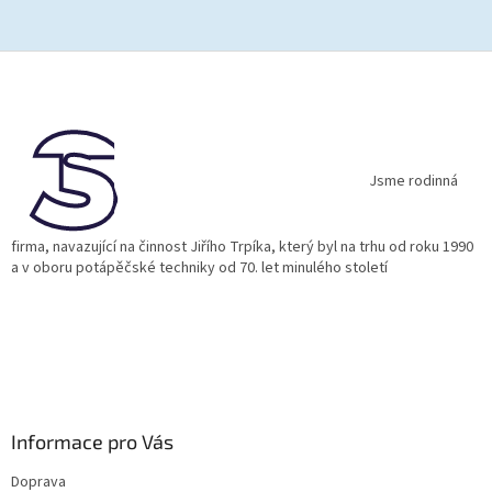
Z
á
p
a
t
í
Jsme rodinná
firma, navazující na činnost Jiřího Trpíka, který byl na trhu od roku 1990
a v oboru potápěčské techniky od 70. let minulého století
Informace pro Vás
Doprava