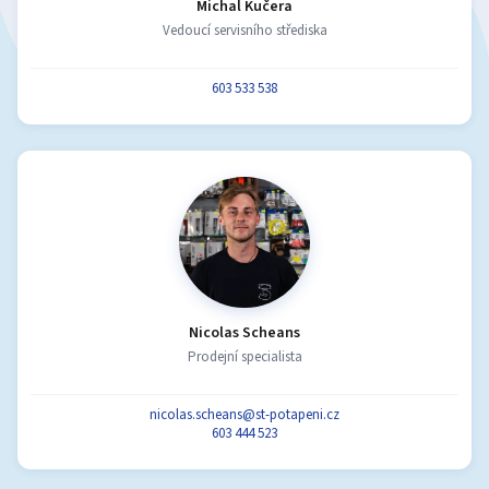
Michal Kučera
Vedoucí servisního střediska
603 533 538
Nicolas Scheans
Prodejní specialista
nicolas.scheans@st-potapeni.cz
603 444 523