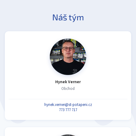
Náš tým
Hynek Verner
Obchod
hynek.verner@st-potapeni.cz
773 777 717