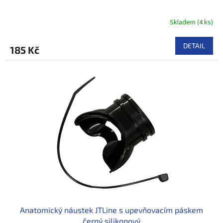
Skladem
(
4 ks
)
DETAIL
185 Kč
Anatomický náustek JTLine s upevňovacím páskem
černý silikonový