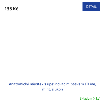
DETAIL
135 Kč
Anatomický náustek s upevňovacím páskem JTLine,
mint, silikon
Skladem
(
4 ks
)