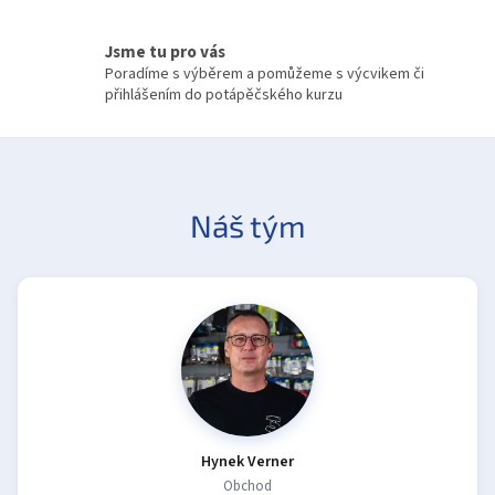
u
Jsme tu pro vás
Poradíme s výběrem a pomůžeme s výcvikem či
přihlášením do potápěčského kurzu
Náš tým
Hynek Verner
Obchod