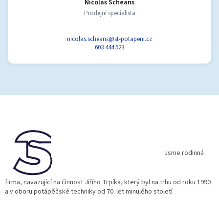
Nicolas Scheans
Prodejní specialista
nicolas.scheans@st-potapeni.cz
603 444 523
Z
á
p
a
t
í
Jsme rodinná
firma, navazující na činnost Jiřího Trpíka, který byl na trhu od roku 1990
a v oboru potápěčské techniky od 70. let minulého století