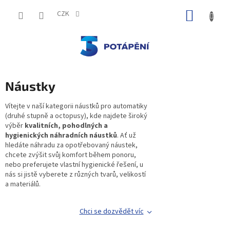
Přejít
NÁKUP
na
CZK
obsah
KOŠÍK
Náustky
Vítejte v naší kategorii náustků pro automatiky
(druhé stupně a octopusy), kde najdete široký
výběr
kvalitních, pohodlných a
hygienických náhradních náustků
. Ať už
hledáte náhradu za opotřebovaný náustek,
chcete zvýšit svůj komfort během ponoru,
nebo preferujete vlastní hygienické řešení, u
nás si jistě vyberete z různých tvarů, velikostí
a materiálů.
Chci se dozvědět víc