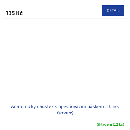
DETAIL
135 Kč
Anatomický náustek s upevňovacím páskem JTLine,
červený
Skladem
(
12 ks
)