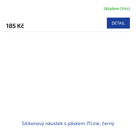
Skladem
(
9 ks
)
DETAIL
185 Kč
Silikonový náustek s páskem JTLine, černý