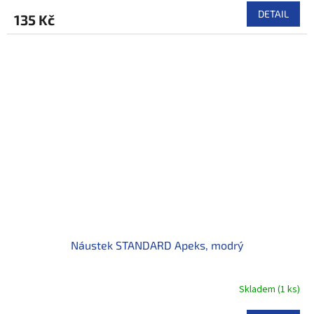
DETAIL
135 Kč
Náustek STANDARD Apeks, modrý
Skladem
(
1 ks
)