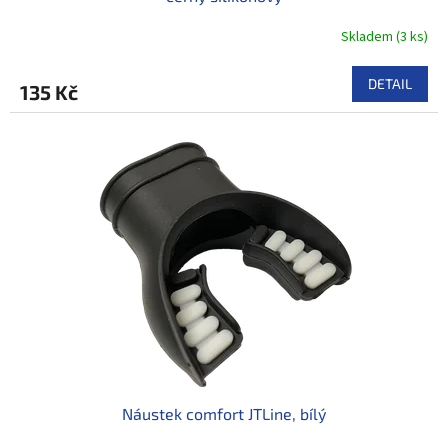
Skladem
(
3 ks
)
DETAIL
135 Kč
Náustek comfort JTLine, bílý