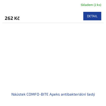
Skladem
(
2 ks
)
DETAIL
262 Kč
Náústek COMFO-BITE Apeks antibakteriální šedý