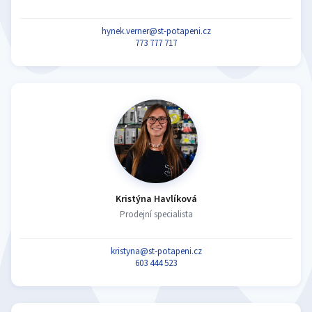
hynek.verner@st-potapeni.cz
773 777 717
Kristýna Havlíková
Prodejní specialista
kristyna@st-potapeni.cz
603 444 523