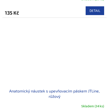
DETAIL
135 Kč
Anatomický náustek s upevňovacím páskem JTLine,
růžový
Skladem
(
34 ks
)