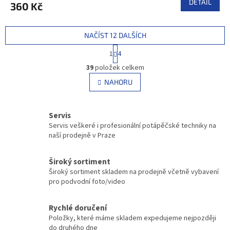
DETAIL
360 Kč
NAČÍST 12 DALŠÍCH
S
1
4
t
O
r
39
položek celkem
v
á
l
NAHORU
n
á
k
d
o
v
a
Servis
á
c
Servis veškeré i profesionální potápěčské techniky na
n
í
naší prodejně v Praze
í
p
r
v
Široký sortiment
k
Široký sortiment skladem na prodejně včetně vybavení
y
pro podvodní foto/video
v
ý
Rychlé doručení
p
Položky, které máme skladem expedujeme nejpozději
i
do druhého dne
s