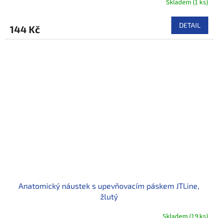
Skladem
(
1 ks
)
DETAIL
144 Kč
Anatomický náustek s upevňovacím páskem JTLine,
žlutý
Skladem
(
19 ks
)