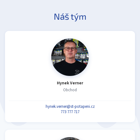
Náš tým
Hynek Verner
Obchod
hynek.verner@st-potapeni.cz
773 777 717