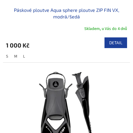
ů
Páskové ploutve Aqua sphere ploutve ZIP FIN VX,
modrá/šedá
Skladem, u Vás do 4 dnů
DETAIL
1 000 Kč
S
M
L