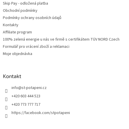
Skip Pay - odložená platba
Obchodní podmínky
Podmínky ochrany osobních údajů
Kontakty
Affiliate program
100% zelená energie u nás ve firmě s certifikátem TÜV NORD Czech
Formulář pro vrácení zboží a reklamaci
Moje objednávka
Kontakt
info
@
st-potapeni.cz
+420 603 444 523
+420 773 777 717
https://facebook.com/stpotapeni