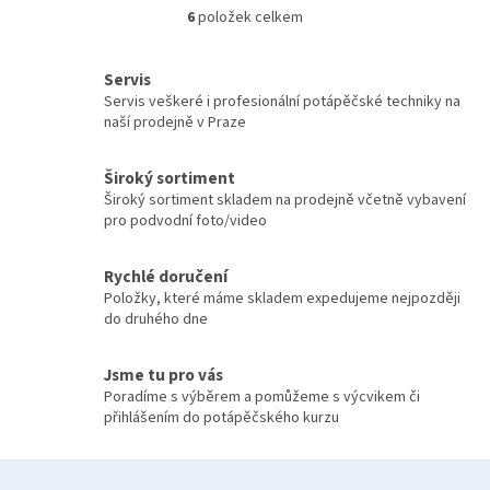
6
položek celkem
O
v
l
Servis
á
Servis veškeré i profesionální potápěčské techniky na
d
naší prodejně v Praze
a
c
í
Široký sortiment
p
Široký sortiment skladem na prodejně včetně vybavení
r
pro podvodní foto/video
v
k
y
Rychlé doručení
v
Položky, které máme skladem expedujeme nejpozději
ý
do druhého dne
p
i
Jsme tu pro vás
s
Poradíme s výběrem a pomůžeme s výcvikem či
u
přihlášením do potápěčského kurzu