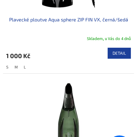
Plavecké ploutve Aqua sphere ZIP FIN VX, černá/šedá
Skladem, u Vás do 4 dnů
DETAIL
1 000 Kč
S
M
L