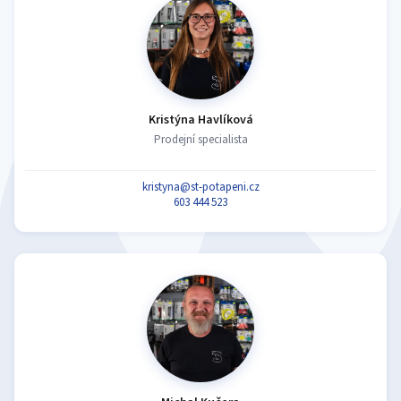
Kristýna Havlíková
Prodejní specialista
kristyna@st-potapeni.cz
603 444 523