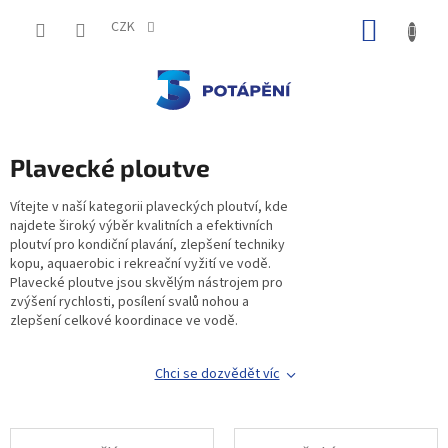
Přejít
NÁKUP
na
CZK
obsah
KOŠÍK
Plavecké ploutve
Vítejte v naší kategorii plaveckých ploutví, kde
najdete široký výběr kvalitních a efektivních
ploutví pro kondiční plavání, zlepšení techniky
kopu, aquaerobic i rekreační vyžití ve vodě.
Plavecké ploutve jsou skvělým nástrojem pro
zvýšení rychlosti, posílení svalů nohou a
zlepšení celkové koordinace ve vodě.
Chci se dozvědět víc