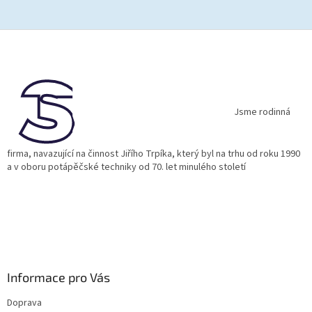
Z
á
p
a
t
í
Jsme rodinná
firma, navazující na činnost Jiřího Trpíka, který byl na trhu od roku 1990
a v oboru potápěčské techniky od 70. let minulého století
Informace pro Vás
Doprava