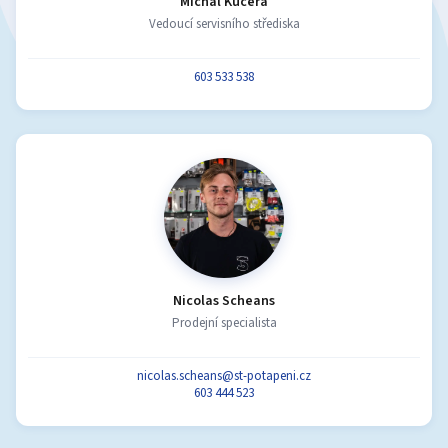
Michal Kučera
Vedoucí servisního střediska
603 533 538
Nicolas Scheans
Prodejní specialista
nicolas.scheans@st-potapeni.cz
603 444 523