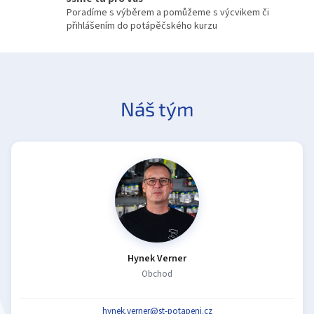
s
Poradíme s výběrem a pomůžeme s výcvikem či
u
přihlášením do potápěčského kurzu
Náš tým
Hynek Verner
Obchod
hynek.verner@st-potapeni.cz