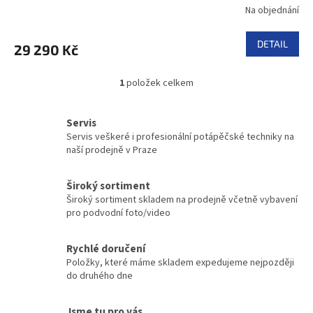
Na objednání
DETAIL
29 290 Kč
1
položek celkem
O
v
l
Servis
á
Servis veškeré i profesionální potápěčské techniky na
d
naší prodejně v Praze
a
c
í
Široký sortiment
p
Široký sortiment skladem na prodejně včetně vybavení
r
pro podvodní foto/video
v
k
y
Rychlé doručení
v
Položky, které máme skladem expedujeme nejpozději
ý
do druhého dne
p
i
Jsme tu pro vás