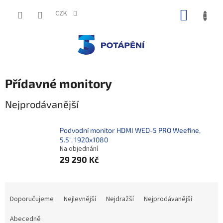
Přejít
NÁKUP
na
CZK
obsah
KOŠÍK
Přídavné monitory
Nejprodávanější
Podvodní monitor HDMI WED-5 PRO Weefine,
5.5", 1920x1080
Na objednání
29 290 Kč
Ř
a
Doporučujeme
Nejlevnější
Nejdražší
Nejprodávanější
z
e
Abecedně