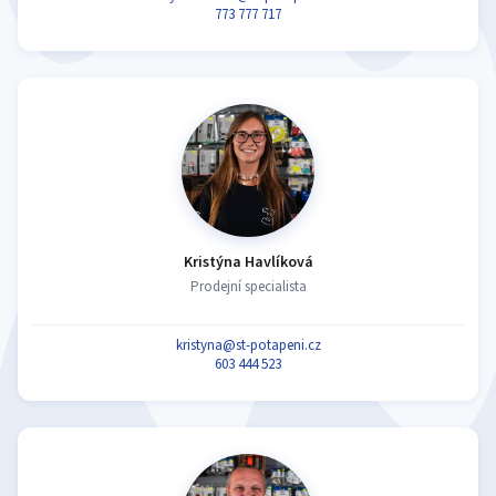
773 777 717
Kristýna Havlíková
Prodejní specialista
kristyna@st-potapeni.cz
603 444 523