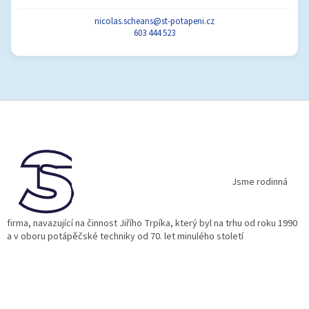
nicolas.scheans@st-potapeni.cz
603 444 523
Z
á
p
a
t
í
Jsme rodinná
firma, navazující na činnost Jiřího Trpíka, který byl na trhu od roku 1990
a v oboru potápěčské techniky od 70. let minulého století