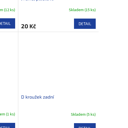
em
(
12 ks
)
Skladem
(
15 ks
)
DETAIL
DETAIL
20 Kč
D kroužek zadní
)
dem
(
1 ks
)
Skladem
(
5 ks
)
DETAIL