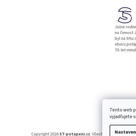
a
t
í
Jsme rodinn
na činnost J
byl na trhu 
oboru potá
70. let minu
Tento web p
vyjadřujete s
Nastaven
Copyright 2026
ST-potapeni.cz
. Všechna práva vyhraze