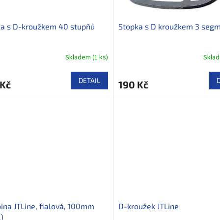
ka s D-kroužkem 40 stupňů
Stopka s D kroužkem 3 seg
Skladem
(
1 ks
)
Skla
DETAIL
 Kč
190 Kč
ina JTLine, fialová, 100mm
D-kroužek JTLine
C)