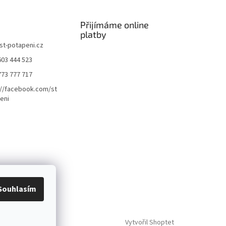
Přijímáme online
platby
st-potapeni.cz
603 444 523
773 777 717
://facebook.com/st
eni
Souhlasím
Vytvořil Shoptet