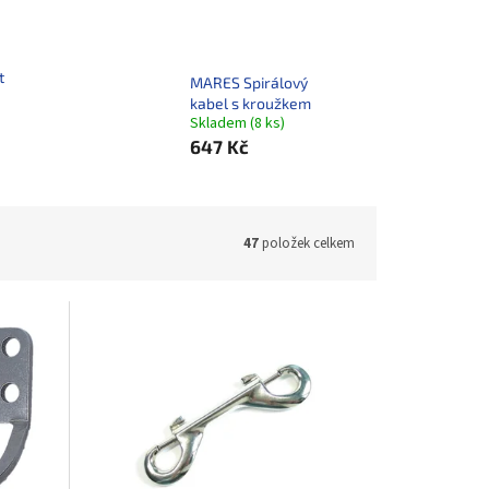
t
MARES Spirálový
kabel s kroužkem
Skladem
(
8 ks
)
647 Kč
47
položek celkem