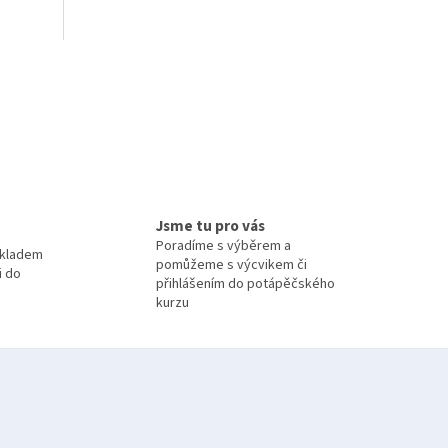
Jsme tu pro vás
Poradíme s výběrem a
skladem
pomůžeme s výcvikem či
i do
přihlášením do potápěčského
kurzu