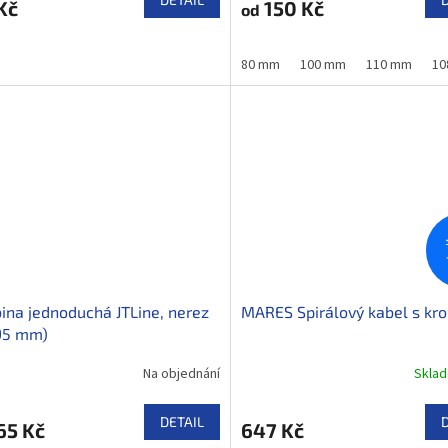
Kč
150 Kč
od
80 mm
100 mm
110 mm
10
ina jednoduchá JTLine, nerez
MARES Spirálový kabel s kr
95 mm)
Na objednání
Skla
DETAIL
65 Kč
647 Kč