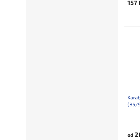
157 
Karab
(85/
2
od