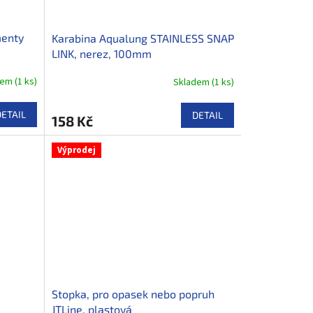
menty
Karabina Aqualung STAINLESS SNAP
LINK, nerez, 100mm
dem
(
1 ks
)
Skladem
(
1 ks
)
DETAIL
DETAIL
158 Kč
Výprodej
Stopka, pro opasek nebo popruh
JTLine, plastová