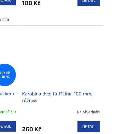
DETAIL
180 Kč
8 mm
719 Kč
–10 %
oužkem
Karabina dvojitá JTLine, 100 mm,
růžová
dem
(
8 ks
)
Na objednání
DETAIL
DETAIL
260 Kč