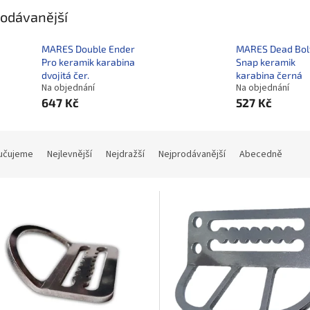
odávanější
MARES Double Ender
MARES Dead Bol
Pro keramik karabina
Snap keramik
dvojitá čer.
karabina černá
Na objednání
Na objednání
647 Kč
527 Kč
učujeme
Nejlevnější
Nejdražší
Nejprodávanější
Abecedně