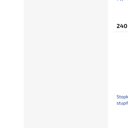
240
Stopk
stup