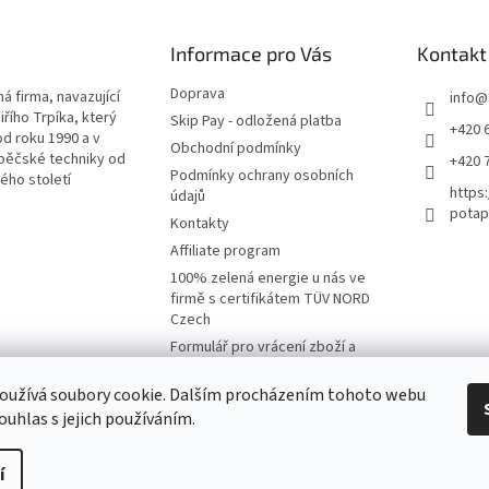
Informace pro Vás
Kontakt
Doprava
á firma, navazující
info
@
iřího Trpíka, který
Skip Pay - odložená platba
+420 
od roku 1990 a v
Obchodní podmínky
pěčské techniky od
+420 
Podmínky ochrany osobních
lého století
https
údajů
potap
Kontakty
Affiliate program
100% zelená energie u nás ve
firmě s certifikátem TÜV NORD
Czech
Formulář pro vrácení zboží a
reklamaci
oužívá soubory cookie. Dalším procházením tohoto webu
Moje objednávka
ouhlas s jejich používáním.
í
na.
Upravit nastavení cookies