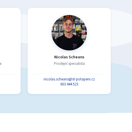
Nicolas Scheans
a
Prodejní specialista
nicolas.scheans@st-potapeni.cz
603 444 523