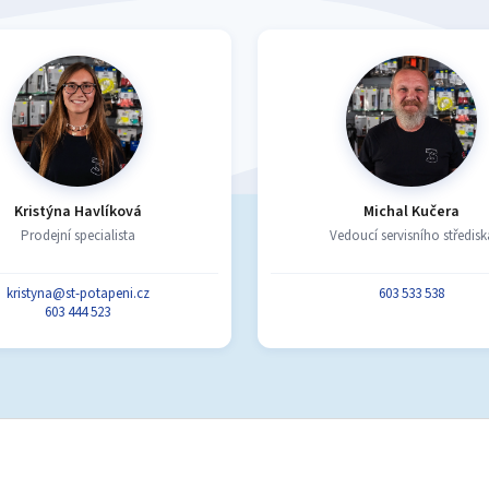
u
Kristýna Havlíková
Michal Kučera
Prodejní specialista
Vedoucí servisního středisk
kristyna@st-potapeni.cz
603 533 538
603 444 523