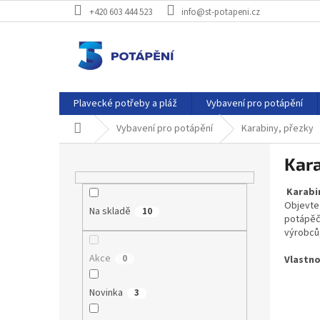
Přejít
+420 603 444 523
info@st-potapeni.cz
na
obsah
Plavecké potřeby a pláž
Vybavení pro potápění
Domů
Vybavení pro potápění
Karabiny, přezky
P
Kara
o
s
Karabi
t
Objevte 
Na skladě
r
10
potápěč
a
výrobců,
n
Akce
0
n
Vlastno
í
p
Novinka
3
a