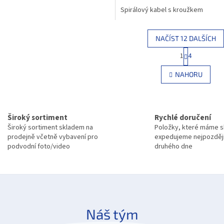
Spirálový kabel s kroužkem
NAČÍST 12 DALŠÍCH
S
1
4
O
t
r
v
NAHORU
á
l
n
á
k
d
o
a
v
c
Široký sortiment
Rychlé doručení
á
í
Široký sortiment skladem na
Položky, které máme 
n
p
í
prodejně včetně vybavení pro
expedujeme nejpozděj
r
podvodní foto/video
druhého dne
v
k
y
v
ý
p
Náš tým
i
s