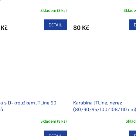
Skladem
(
3 ks
)
Sklad
DETAIL
 Kč
80 Kč
a s D-kroužkem JTLine 90
Karabina JTLine, nerez
ňů
(80/90/95/100/108/110 cm
Skladem
(
8 ks
)
Skla
DETAIL