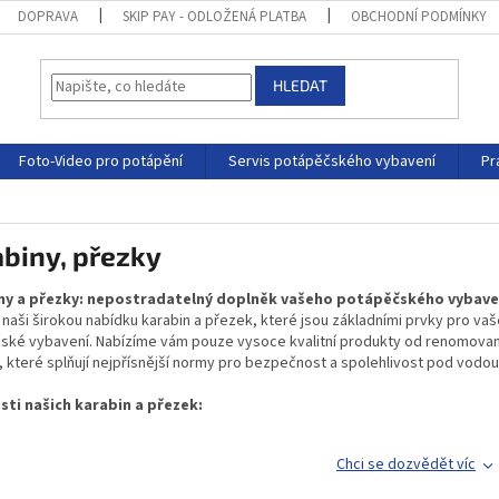
DOPRAVA
SKIP PAY - ODLOŽENÁ PLATBA
OBCHODNÍ PODMÍNKY
HLEDAT
Foto-Video pro potápění
Servis potápěčského vybavení
Pr
biny, přezky
ny a přezky: nepostradatelný doplněk vašeho potápěčského vybav
naši širokou nabídku karabin a přezek, které jsou základními prvky pro vaš
ské vybavení. Nabízíme vám pouze vysoce kvalitní produkty od renomova
 které splňují nejpřísnější normy pro bezpečnost a spolehlivost pod vodou
sti našich karabin a přezek:
Chci se dozvědět víc