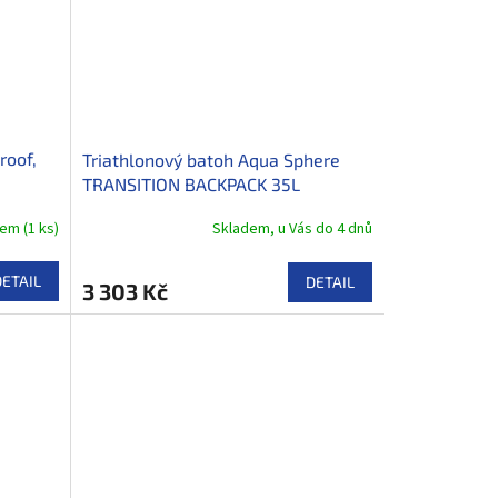
roof,
Triathlonový batoh Aqua Sphere
TRANSITION BACKPACK 35L
dem
(
1 ks
)
Skladem, u Vás do 4 dnů
DETAIL
DETAIL
3 303 Kč