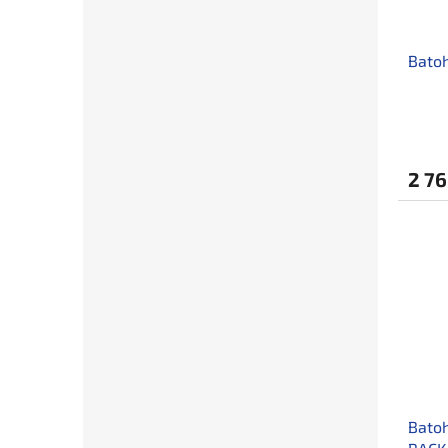
Batoh
2 76
Bato