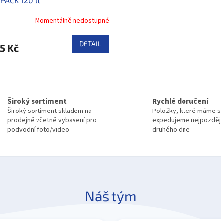
PACK 120 lt
Momentálně nedostupné
DETAIL
5 Kč
O
v
l
á
Široký sortiment
Rychlé doručení
d
Široký sortiment skladem na
Položky, které máme 
a
prodejně včetně vybavení pro
expedujeme nejpozděj
c
podvodní foto/video
druhého dne
í
p
r
v
k
y
v
Náš tým
ý
p
i