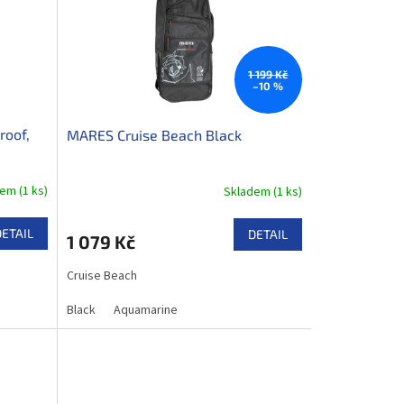
1 199 Kč
–10 %
roof,
MARES Cruise Beach Black
dem
(
1 ks
)
Skladem
(
1 ks
)
DETAIL
DETAIL
1 079 Kč
Cruise Beach
Black
Aquamarine