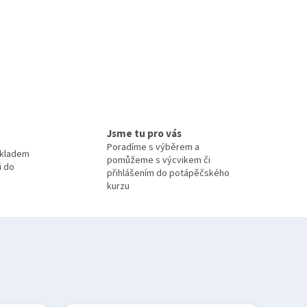
Jsme tu pro vás
Poradíme s výběrem a
skladem
pomůžeme s výcvikem či
i do
přihlášením do potápěčského
kurzu