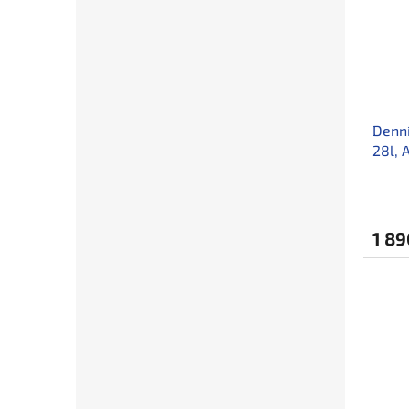
Denní
28l, 
1 89