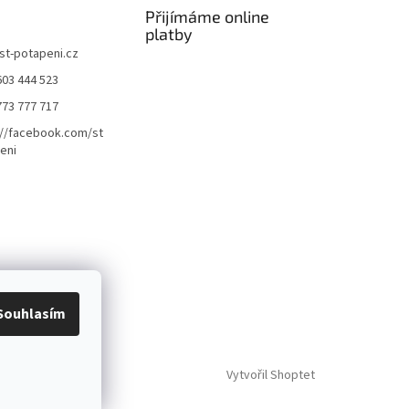
Přijímáme online
platby
st-potapeni.cz
603 444 523
773 777 717
://facebook.com/st
eni
Souhlasím
Vytvořil Shoptet