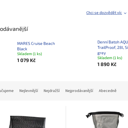
Chci se dozvědět víc
odávanější
Denní Batoh AQ
MARES Cruise Beach
TrailProof, 28l, S
Black
grey
Skladem
(
1 ks
)
Skladem
(
1 ks
)
1 079 Kč
1 890 Kč
učujeme
Nejlevnější
Nejdražší
Nejprodávanější
Abecedně