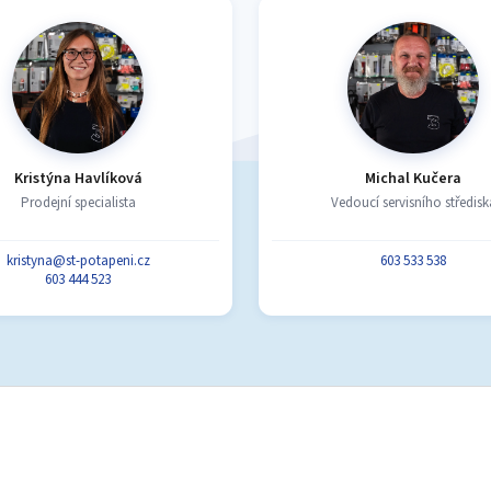
s
u
Kristýna Havlíková
Michal Kučera
Prodejní specialista
Vedoucí servisního středisk
kristyna@st-potapeni.cz
603 533 538
603 444 523