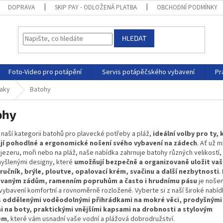
DOPRAVA
SKIP PAY - ODLOŽENÁ PLATBA
OBCHODNÍ PODMÍNKY
HLEDAT
Foto-Video pro potápění
Servis potápěčského vybavení
Pr
vaky
Batohy
ohy
v naší kategorii batohů pro plavecké potřeby a pláž,
ideální volby pro ty, 
jí pohodlné a ergonomické nošení svého vybavení na zádech
. Ať už m
jezeru, moři nebo na pláž, naše nabídka zahrnuje batohy různých velikostí
myšlenými designy, které
umožňují bezpečně a organizovaně uložit va
 ručník, brýle, ploutve, opalovací krém, svačinu a další nezbytnosti
.
ovaným zádům, ramenním popruhům a často i hrudnímu pásu
je nošení
vybavení komfortní a rovnoměrně rozložené. Vyberte si z naší široké nabíd
s
oddělenými voděodolnými přihrádkami na mokré věci, prodyšnými
 na boty, praktickými vnějšími kapsami na drobnosti a stylovým
em
, které vám usnadní vaše vodní a plážová dobrodružství.