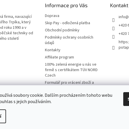
Informace pro Vás
Kontakt
Doprava
á firma, navazující
info
@
iřího Trpíka, který
Skip Pay - odložená platba
+420 
od roku 1990 a v
Obchodní podmínky
pěčské techniky od
+420 
Podmínky ochrany osobních
lého století
https
údajů
potap
Kontakty
Affiliate program
100% zelená energie u nás ve
firmě s certifikátem TÜV NORD
Czech
Formulář pro vrácení zboží a
reklamaci
oužívá soubory cookie. Dalším procházením tohoto webu
Moje objednávka
ouhlas s jejich používáním.
í
na.
Upravit nastavení cookies