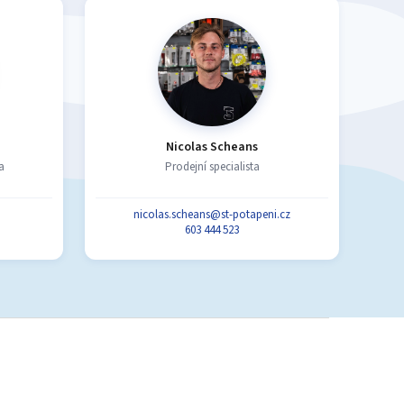
Nicolas Scheans
a
Prodejní specialista
nicolas.scheans@st-potapeni.cz
603 444 523