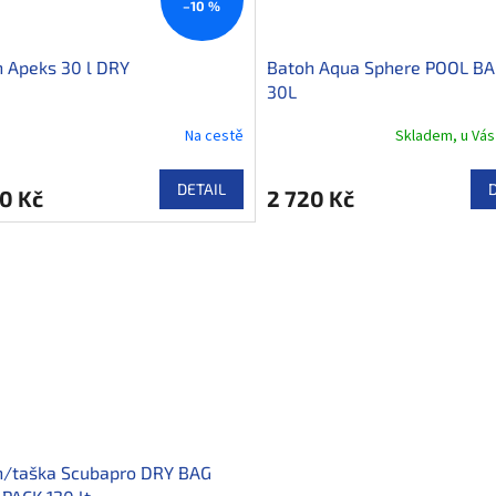
–10 %
 Apeks 30 l DRY
Batoh Aqua Sphere POOL B
30L
Na cestě
Skladem, u Vás
DETAIL
0 Kč
2 720 Kč
h/taška Scubapro DRY BAG