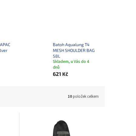
UAPAC
Batoh Aqualung T4
ilver
MESH SHOULDER BAG
58L
Skladem, u Vás do 4
dnů
621 Kč
10
položek celkem