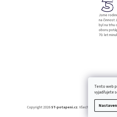
t
í
Jsme rodinn
na činnost J
byl na trhu 
oboru potá
70. let minu
Tento web p
vyjadřujete s
Nastaven
Copyright 2026
ST-potapeni.cz
. Všechna práva vyhraze