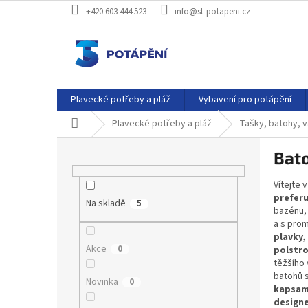
Přejít
+420 603 444 523
info@st-potapeni.cz
na
obsah
Plavecké potřeby a pláž
Vybavení pro potápění
Domů
Plavecké potřeby a pláž
Tašky, batohy, 
P
Bat
o
s
Vítejte 
t
preferu
Na skladě
r
5
bazénu, 
a
a s pro
n
plavky,
Akce
0
n
polstr
těžšího 
í
batohů 
p
Novinka
0
kapsami
a
design