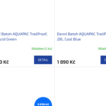
 Batoh AQUAPAC TrailProof,
Denní Batoh AQUAPAC TrailP
Acid Green
28l, Cool Blue
Skladem
(
1 ks
)
Skla
DETAIL
0 Kč
1 890 Kč
3 096 Kč