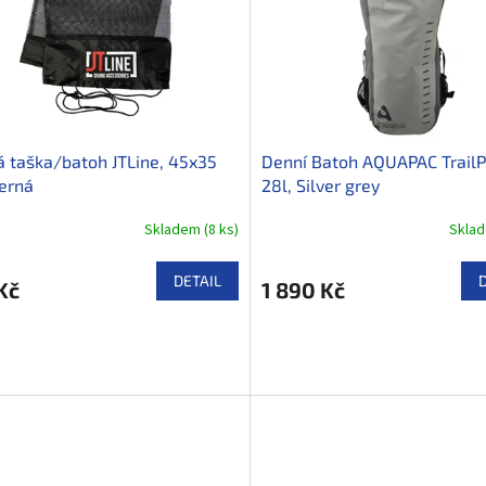
á taška/batoh JTLine, 45x35
Denní Batoh AQUAPAC TrailP
erná
28l, Silver grey
Skladem
(
8 ks
)
Skla
DETAIL
Kč
1 890 Kč