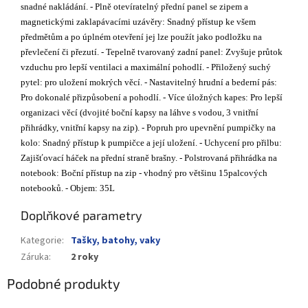
snadné nakládání. - Plně otevíratelný přední panel se zipem a
magnetickými zaklapávacími uzávěry: Snadný přístup ke všem
předmětům a po úplném otevření jej lze použít jako podložku na
převlečení či přezutí. - Tepelně tvarovaný zadní panel: Zvyšuje průtok
vzduchu pro lepší ventilaci a maximální pohodlí. - Přiložený suchý
pytel: pro uložení mokrých věcí. - Nastavitelný hrudní a bederní pás:
Pro dokonalé přizpůsobení a pohodlí. - Více úložných kapes: Pro lepší
organizaci věcí (dvojité boční kapsy na láhve s vodou, 3 vnitřní
přihrádky, vnitřní kapsy na zip). - Popruh pro upevnění pumpičky na
kolo: Snadný přístup k pumpičce a její uložení. - Uchycení pro přilbu:
Zajišťovací háček na přední straně brašny. - Polstrovaná přihrádka na
notebook: Boční přístup na zip - vhodný pro většinu 15palcových
notebooků. - Objem: 35L
Doplňkové parametry
Kategorie
:
Tašky, batohy, vaky
Záruka
:
2 roky
Podobné produkty