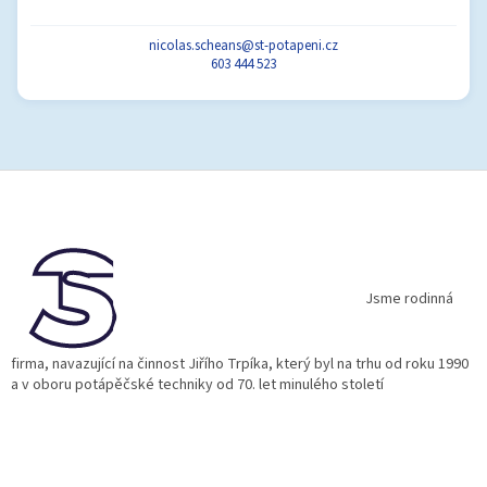
nicolas.scheans@st-potapeni.cz
603 444 523
Z
á
p
a
t
í
Jsme rodinná
firma, navazující na činnost Jiřího Trpíka, který byl na trhu od roku 1990
a v oboru potápěčské techniky od 70. let minulého století