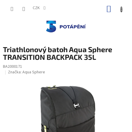
Přejít
NÁKUP
na
CZK
obsah
KOŠÍK
Triathlonový batoh Aqua Sphere
TRANSITION BACKPACK 35L
BA2000171
Značka:
Aqua Sphere