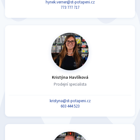
hynek.verner@st-potapeni.cz
773 777 717
Kristýna Havlíková
Prodejní specialista
kristyna@st-potapeni.cz
603 444 523