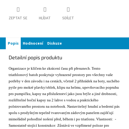
ZEPTAT SE
HLÍDAT
SDÍLET
Popis
Hodnocení
Diskuze
Detailní popis produktu
Organizace je klíčem ke zkrácení času při přesunech. Tento
triathlonový batoh poskytuje vyhrazené prostory pro všechny vaše
potřeby v den závodu i na cestách, včetně 2 přihrádek na boty, suchého
pytle pro mokré plavky/oblek, klipu na helmu, upevňovacího popruhu
pro pumpičku, kapsy na příslušenství jako jsou brýle a jiné drobnosti,
rozšiřitelné boční kapsy na 2 lahve s vodou a praktického
polstrovaného prostoru na notebook. Nastavitelný hrudní a bederní pás
spolu s prodyšným tepelně tvarovaným zádovým panelem zajišťují
mimořádně pohodlné nošení před, během i po triatlonu. Vlastnosti: -
Samostatně stojící konstrukce: Zůstává ve vzpřímené poloze pro