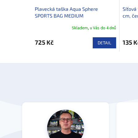
Plavecká taška Aqua Sphere
Síťová
SPORTS BAG MEDIUM
cm, če
Skladem, u Vás do 4 dnů
725 Kč
135 K
DETAIL