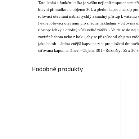
Tato lehká a funkční taška je vaším nejlepším spojencem př
hlavní přihrádkou o objemu 30L a přední kapsou na zip pro 
rolovací otevírání nabízí rychlý a snadný přístup k vašemu
Pevné rolovací otevírání pro snadné nakládání. - Síťovina 
ripstop: lehký a odolný vůči velké zátěži. - Vejde se do ně
zavírání: shora nebo z boku, aby se přizpůsobil objemu va
jako batoh. - Jedna vnější kapsa na zip: pro uložení drobného 
síťovaná kapsa na láhev. - Objem: 30 l - Rozměry: 55 x 36
Podobné produkty