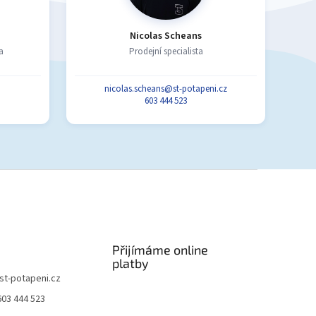
Nicolas Scheans
a
Prodejní specialista
nicolas.scheans@st-potapeni.cz
603 444 523
Přijímáme online
platby
st-potapeni.cz
603 444 523