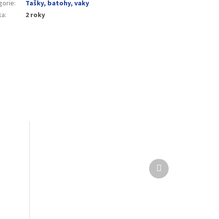
gorie
:
Tašky, batohy, vaky
ka
:
2 roky
Další
produkt