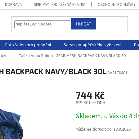
DOPRAVA
SKIP PAY - ODLOŽENÁ PLATBA
OBCHODNÍ PODMÍNKY
HLEDAT
Foto-Video pro potápění
Servis potápěčského vybavení
Pr
vaky
Taška Aqua Sphere GEAR MESH BACKPACK NAVY/BLACK 30L
SH BACKPACK NAVY/BLACK 30L
SA2170401
744 Kč
615 Kč bez DPH
Skladem, u Vás do 4 
Můžeme doručit do:
13.8.2026