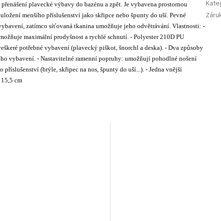
Kate
i přenášení plavecké výbavy do bazénu a zpět. Je vybavena prostornou
Záru
uložení menšího příslušenství jako skřipce nebo špunty do uší. Pevné
 vybavení, zatímco síťovaná tkanina umožňuje jeho odvětrávání. Vlastnosti: -
umožňuje maximální prodyšnost a rychlé schnutí. - Polyester 210D PU
j veškeré potřebné vybavení (plavecký piškot, šnorchl a deska). - Dva způsoby
šeho vybavení. - Nastavitelné ramenní popruhy: umožňují pohodlné nošení
příslušenství (brýle, skřipec na nos, špunty do uší...). - Jedna vnější
 x 15,5 cm