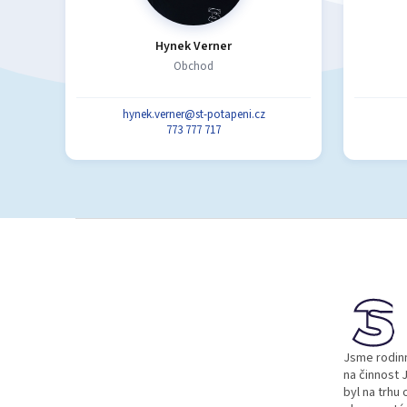
Hynek Verner
Obchod
hynek.verner@st-potapeni.cz
773 777 717
Z
á
p
a
t
í
Jsme rodinn
na činnost J
byl na trhu 