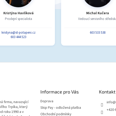
Kristýna Havlíková
Michal Kučera
Prodejní specialista
Vedoucí servisního středisk
kristyna@st-potapeni.cz
603 533 538
603 444 523
Informace pro Vás
Kontakt
Doprava
á firma, navazující
info
@
iřího Trpíka, který
Skip Pay - odložená platba
+420 
od roku 1990 a v
Obchodní podmínky