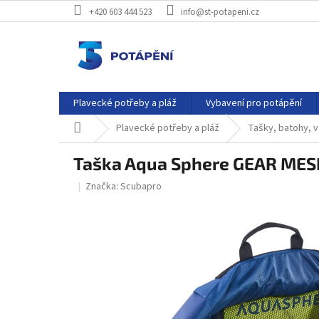
Přejít
+420 603 444 523
info@st-potapeni.cz
na
obsah
Plavecké potřeby a pláž
Vybavení pro potápění
Domů
Plavecké potřeby a pláž
Tašky, batohy, 
Taška Aqua Sphere GEAR ME
Značka:
Scubapro