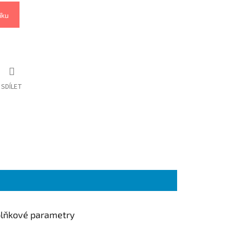
íku
SDÍLET
lňkové parametry