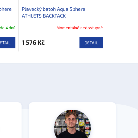
phere
Plavecký batoh Aqua Sphere
ATHLETS BACKPACK
do 4 dnů
Momentálně nedostupné
1 576 Kč
ETAIL
DETAIL