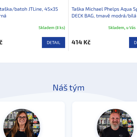
 taška/batoh JTLine, 45x35
Taška Michael Phelps Aqua S
rná
DECK BAG, tmavě modrá/bílá
Skladem
(
8 ks
)
Skladem, u Vás 
č
414 Kč
DETAIL
D
Náš tým