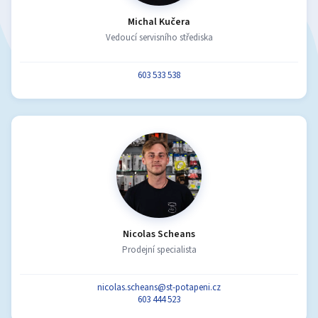
Michal Kučera
Vedoucí servisního střediska
603 533 538
Nicolas Scheans
Prodejní specialista
nicolas.scheans@st-potapeni.cz
603 444 523