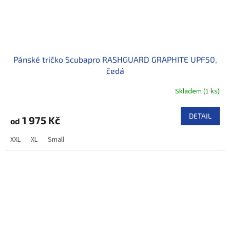
Pánské tričko Scubapro RASHGUARD GRAPHITE UPF50,
čedá
Skladem
(
1 ks
)
DETAIL
1 975 Kč
od
XXL
XL
Small