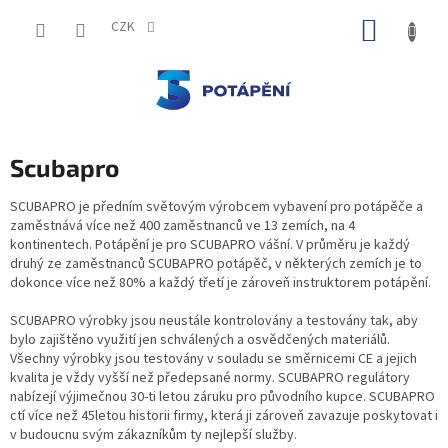
Přejít
NÁKUP
na
CZK
obsah
KOŠÍK
Scubapro
SCUBAPRO je předním světovým výrobcem vybavení pro potápěče a
zaměstnává více než 400 zaměstnanců ve 13 zemích, na 4
kontinentech. Potápění je pro SCUBAPRO vášní. V průměru je každý
druhý ze zaměstnanců SCUBAPRO potápěč, v některých zemích je to
dokonce více než 80% a každý třetí je zároveň instruktorem potápění.
SCUBAPRO výrobky jsou neustále kontrolovány a testovány tak, aby
bylo zajištěno využití jen schválených a osvědčených materiálů.
Všechny výrobky jsou testovány v souladu se směrnicemi CE a jejich
kvalita je vždy vyšší než předepsané normy. SCUBAPRO regulátory
nabízejí výjimečnou 30-ti letou záruku pro původního kupce. SCUBAPRO
ctí více než 45letou historii firmy, která ji zároveň zavazuje poskytovat i
v budoucnu svým zákazníkům ty nejlepší služby.