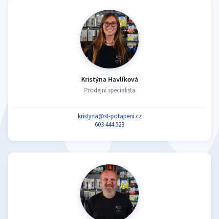
Kristýna Havlíková
Prodejní specialista
kristyna@st-potapeni.cz
603 444 523