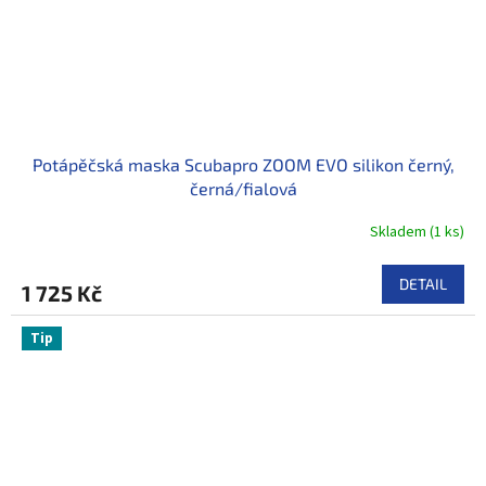
Potápěčská maska Scubapro ZOOM EVO silikon černý,
černá/fialová
Skladem
(
1 ks
)
DETAIL
1 725 Kč
Tip