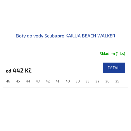
Boty do vody Scubapro KAILUA BEACH WALKER
Skladem
(
1 ks
)
DETAIL
442 Kč
od
46
45
44
43
42
41
40
39
38
37
36
35
34