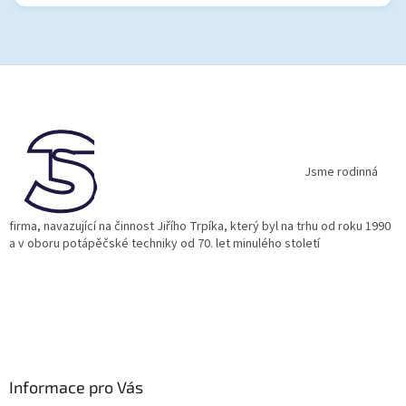
Z
á
p
a
t
í
Jsme rodinná
firma, navazující na činnost Jiřího Trpíka, který byl na trhu od roku 1990
a v oboru potápěčské techniky od 70. let minulého století
Informace pro Vás