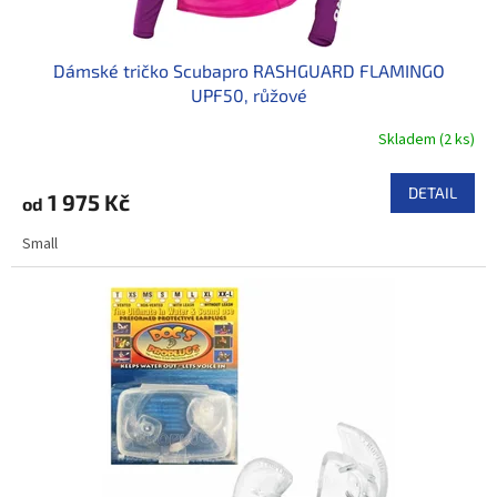
Dámské tričko Scubapro RASHGUARD FLAMINGO
UPF50, růžové
Skladem
(
2 ks
)
DETAIL
1 975 Kč
od
Small