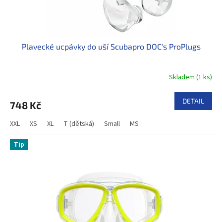
Plavecké ucpávky do uší Scubapro DOC's ProPlugs
Skladem
(
1 ks
)
DETAIL
748 Kč
XXL
XS
XL
T (dětská)
Small
MS
Tip