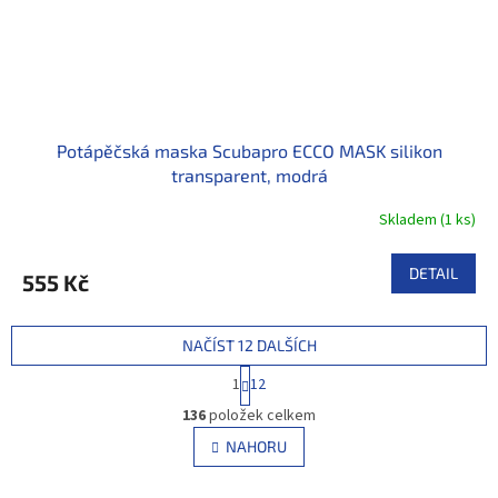
Potápěčská maska Scubapro ECCO MASK silikon
transparent, modrá
Skladem
(
1 ks
)
DETAIL
555 Kč
NAČÍST 12 DALŠÍCH
S
1
12
t
O
r
136
položek celkem
v
á
l
NAHORU
n
á
k
d
o