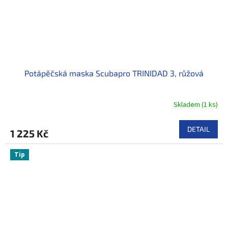
Potápěčská maska Scubapro TRINIDAD 3, růžová
Skladem
(
1 ks
)
DETAIL
1 225 Kč
Tip