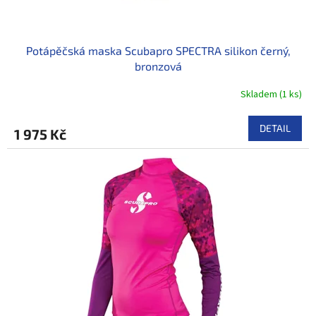
k
t
ů
Potápěčská maska Scubapro SPECTRA silikon černý,
bronzová
Skladem
(
1 ks
)
DETAIL
1 975 Kč