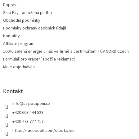
Doprava
Skip Pay - odložená platba
Obchodní podmínky
Podmínky ochrany osobních údajů
Kontakty
Affiliate program
100% zelená energie u nás ve firmě s certifikátem TÜV NORD Czech
Formulář pro vrácení zboží a reklamaci
Moje objednávka
Kontakt
info
@
st-potapeni.cz
+420 603 444 523
+420 773 777 717
https://facebook.com/stpotapeni