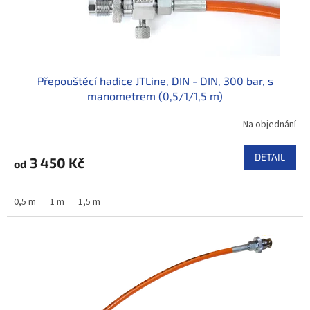
d
u
k
t
ů
Přepouštěcí hadice JTLine, DIN - DIN, 300 bar, s
manometrem (0,5/1/1,5 m)
Na objednání
DETAIL
3 450 Kč
od
0,5 m
1 m
1,5 m