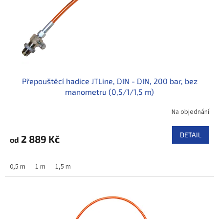
Přepouštěcí hadice JTLine, DIN - DIN, 200 bar, bez
manometru (0,5/1/1,5 m)
Na objednání
DETAIL
2 889 Kč
od
0,5 m
1 m
1,5 m