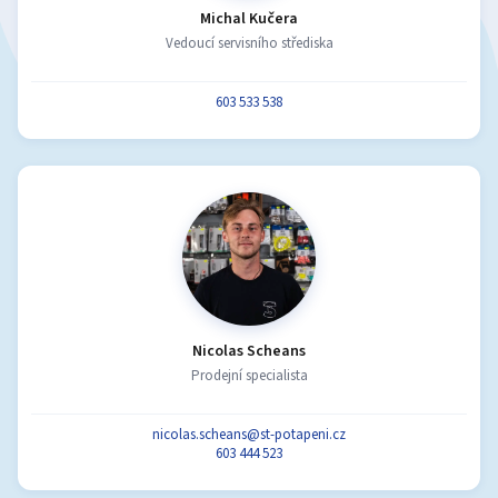
Michal Kučera
Vedoucí servisního střediska
603 533 538
Nicolas Scheans
Prodejní specialista
nicolas.scheans@st-potapeni.cz
603 444 523