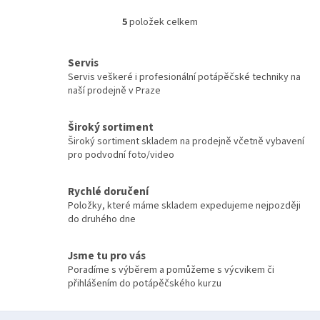
5
položek celkem
O
v
l
Servis
á
Servis veškeré i profesionální potápěčské techniky na
d
naší prodejně v Praze
a
c
í
Široký sortiment
p
Široký sortiment skladem na prodejně včetně vybavení
r
pro podvodní foto/video
v
k
y
Rychlé doručení
v
Položky, které máme skladem expedujeme nejpozději
ý
do druhého dne
p
i
Jsme tu pro vás
s
Poradíme s výběrem a pomůžeme s výcvikem či
u
přihlášením do potápěčského kurzu