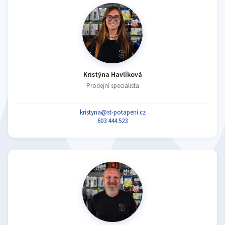
Kristýna Havlíková
Prodejní specialista
kristyna@st-potapeni.cz
603 444 523