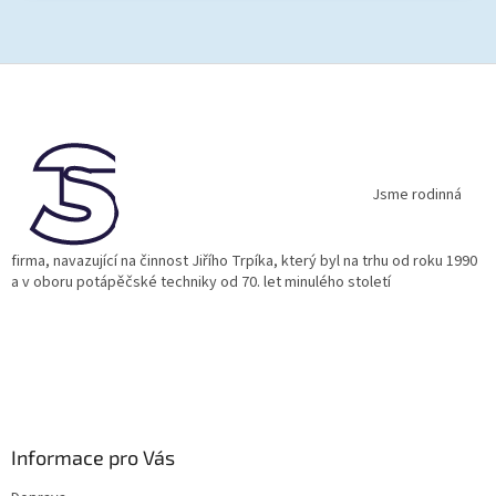
Z
á
p
a
t
í
Jsme rodinná
firma, navazující na činnost Jiřího Trpíka, který byl na trhu od roku 1990
a v oboru potápěčské techniky od 70. let minulého století
Informace pro Vás