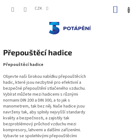
Přejít
NÁKUP
na
CZK
obsah
KOŠÍK
Přepouštěcí hadice
Přepouštěcí hadice
Objevte naši širokou nabídku přepouštěcích
hadic, které jsou nezbytné pro efektivní a
bezpečné přepouštění stlačeného vzduchu.
Vybírat můžete mezi hadicemi s různými
normami DIN 200 a DIN 300, a to jak s
manometrem, tak bez něj. Naše hadice jsou
navrženy tak, aby splnily nejvyšší standardy
kvality a bezpečnosti, a zajistily tak
bezproblémový průchod vzduchu mezi
kompresory, lahvemi a dalšími zařízeními.
Vybavte se spolehlivými přepouštěcími