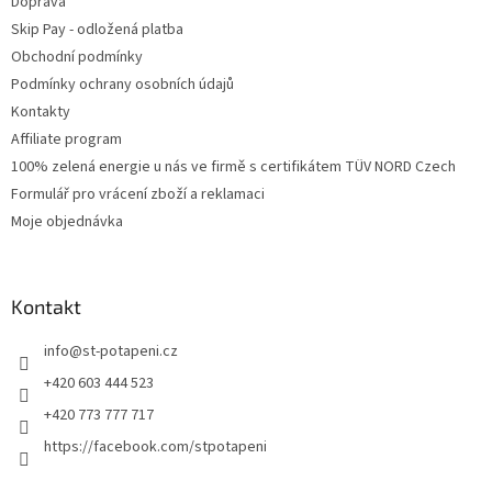
Doprava
Skip Pay - odložená platba
Obchodní podmínky
Podmínky ochrany osobních údajů
Kontakty
Affiliate program
100% zelená energie u nás ve firmě s certifikátem TÜV NORD Czech
Formulář pro vrácení zboží a reklamaci
Moje objednávka
Kontakt
info
@
st-potapeni.cz
+420 603 444 523
+420 773 777 717
https://facebook.com/stpotapeni