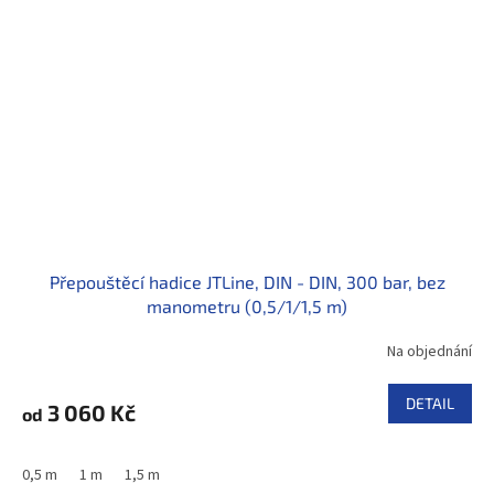
Přepouštěcí hadice JTLine, DIN - DIN, 300 bar, bez
manometru (0,5/1/1,5 m)
Na objednání
DETAIL
3 060 Kč
od
0,5 m
1 m
1,5 m