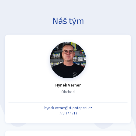
Náš tým
Hynek Verner
Obchod
hynek.verner@st-potapeni.cz
773 777 717