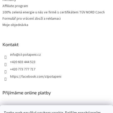
Affiliate program
100% zelená energie u nás ve firmě s certifikátem TÜV NORD Czech
Formulář pro vrácení zboží a reklamaci
Moje objednávka
Kontakt
info
@
st-potapeni.cz
+420 603 444 523
+420 773 777 717
https://facebook.com/stpotapeni
Přijímáme online platby