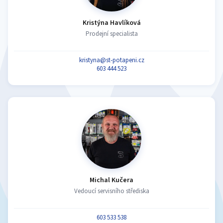
Kristýna Havlíková
Prodejní specialista
kristyna@st-potapeni.cz
603 444 523
Michal Kučera
Vedoucí servisního střediska
603 533 538