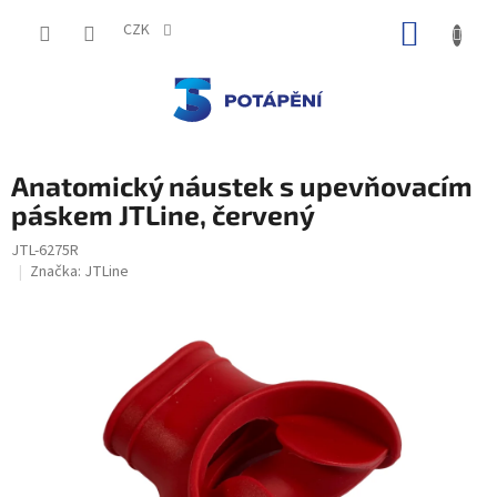
Přejít
NÁKUP
na
CZK
obsah
KOŠÍK
Anatomický náustek s upevňovacím
páskem JTLine, červený
JTL-6275R
Značka:
JTLine