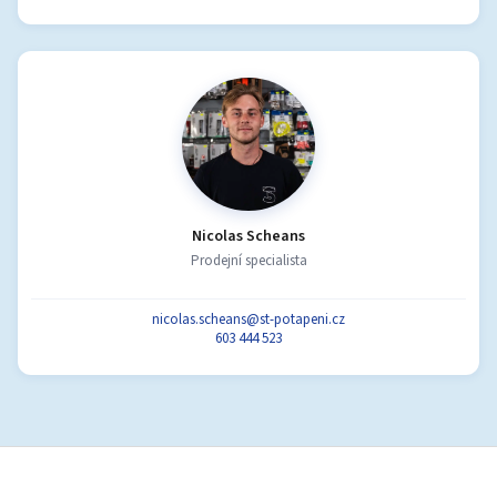
Nicolas Scheans
Prodejní specialista
nicolas.scheans@st-potapeni.cz
603 444 523
Z
á