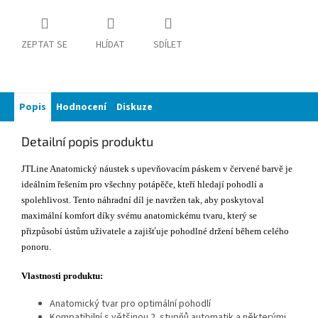
ZEPTAT SE
HLÍDAT
SDÍLET
Popis
Hodnocení
Diskuze
Detailní popis produktu
JTLine Anatomický náustek s upevňovacím páskem v červené barvě je
ideálním řešením pro všechny potápěče, kteří hledají pohodlí a
spolehlivost. Tento náhradní díl je navržen tak, aby poskytoval
maximální komfort díky svému anatomickému tvaru, který se
přizpůsobí ústům uživatele a zajišťuje pohodlné držení během celého
ponoru.
Vlastnosti produktu:
Anatomický tvar pro optimální pohodlí
Kompatibilní s většinou 2. stupňů automatik a některými