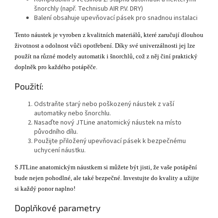
šnorchly (např. Technisub AIR P.V. DRY)
Balení obsahuje upevňovací pásek pro snadnou instalaci
Tento náustek je vyroben z kvalitních materiálů, které zaručují dlouhou
životnost a odolnost vůči opotřebení. Díky své univerzálnosti jej lze
použít na různé modely automatik i šnorchlů, což z něj činí praktický
doplněk pro každého potápěče.
Použití:
Odstraňte starý nebo poškozený náustek z vaší
automatiky nebo šnorchlu.
Nasaďte nový JTLine anatomický náustek na místo
původního dílu.
Použijte přiložený upevňovací pásek k bezpečnému
uchycení náustku.
S JTLine anatomickým náustkem si můžete být jisti, že vaše potápění
bude nejen pohodlné, ale také bezpečné. Investujte do kvality a užijte
si každý ponor naplno!
Doplňkové parametry