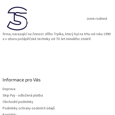
p
a
t
í
Jsme rodinná
firma, navazující na činnost Jiřího Trpíka, který byl na trhu od roku 1990
a v oboru potápěčské techniky od 70. let minulého století
Informace pro Vás
Doprava
Skip Pay - odložená platba
Obchodní podmínky
Podmínky ochrany osobních údajů
Kontakty