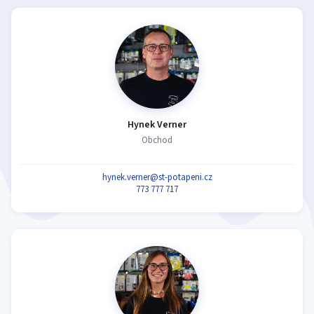
Hynek Verner
Obchod
hynek.verner@st-potapeni.cz
773 777 717