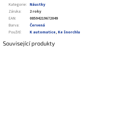
Kategorie
:
Náustky
Záruka
:
2 roky
EAN
:
08594219672049
Barva
:
Červená
Použití
:
K automatice
,
Ke šnorchlu
Související produkty