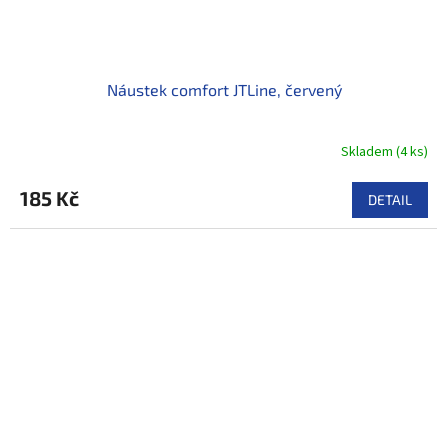
Náustek comfort JTLine, červený
Skladem
(
4 ks
)
185 Kč
DETAIL