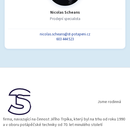
Nicolas Scheans
Prodejní specialista
nicolas.scheans@st-potapeni.cz
603 444 523
Z
á
p
a
t
í
Jsme rodinná
firma, navazující na činnost Jiřího Trpíka, který byl na trhu od roku 1990
a v oboru potápěčské techniky od 70. let minulého století