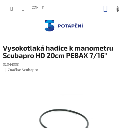
Přejít
NÁKUP
na
CZK
obsah
KOŠÍK
Vysokotlaká hadice k manometru
Scubapro HD 20cm PEBAX 7/16”
01044008
Značka:
Scubapro