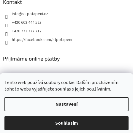
Kontakt
info
@
st-potapeni.cz
+420 603 444 523
+420 773 777 717
https://facebook.com/stpotapeni
Přijímáme online platby
Tento web používá soubory cookie. Dalším procházením
tohoto webu vyjadřujete souhlas s jejich používáním.
Vytvořil Shoptet
Nastavení
Copyright 2026
ST-potapeni.cz
. Všechna práva vyhrazena.
Upravit
Souhlasím
nastavení cookies