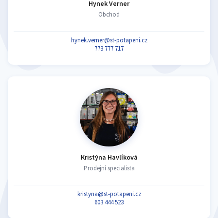
Hynek Verner
Obchod
hynek.verner@st-potapeni.cz
773 777 717
Kristýna Havlíková
Prodejní specialista
kristyna@st-potapeni.cz
603 444 523