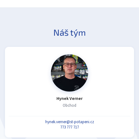
Náš tým
Hynek Verner
Obchod
hynek.verner@st-potapeni.cz
773 777 717