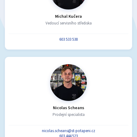
Michal Kučera
Vedoucí servisního střediska
603 533 538
Nicolas Scheans
Prodejní specialista
nicolas.scheans@st-potapeni.cz
603 444 523