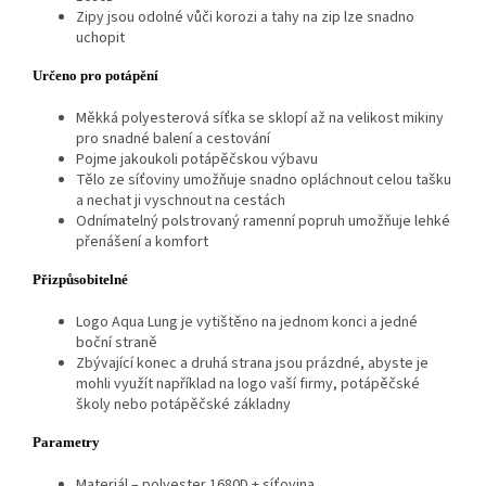
Zipy jsou odolné vůči korozi a tahy na zip lze snadno
uchopit
Určeno pro potápění
Měkká polyesterová síťka se sklopí až na velikost mikiny
pro snadné balení a cestování
Pojme jakoukoli potápěčskou výbavu
Tělo ze síťoviny umožňuje snadno opláchnout celou tašku
a nechat ji vyschnout na cestách
Odnímatelný polstrovaný ramenní popruh umožňuje lehké
přenášení a komfort
Přizpůsobitelné
Logo Aqua Lung je vytištěno na jednom konci a jedné
boční straně
Zbývající konec a druhá strana jsou prázdné, abyste je
mohli využít například na logo vaší firmy, potápěčské
školy nebo potápěčské základny
Parametry
Materiál – polyester 1680D + síťovina