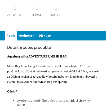
ZEPTAT SE
HLÍDAT
SDÍLET
Popis
Hodnocení
Diskuze
Detailní popis produktu
Aqualung taška ADVENTURER MESH BAG
Mesh Bag Aqua Lung Adventurer je perfektním řešením. Ať už se
používá k rozlišování velikostí soupravy v potápěčské skříňce, na cestě
za účelem nechat si zavazadla v hotelu, nebo jen k udržení vybavení v
čistotě, taška Adventurer Mesh Bag vše splňuje.
Odolný
Vyrobeno z odolného polyesteru a skládací síťoviny
1680D