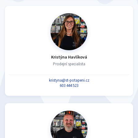
Kristýna Havlíková
Prodejní specialista
kristyna@st-potapeni.cz
603 444 523