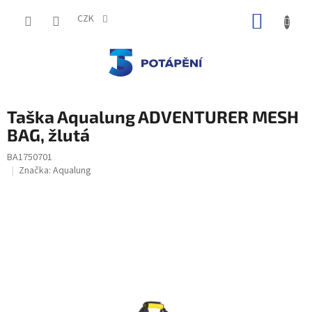
Přejít
NÁKUP
na
CZK
obsah
KOŠÍK
Taška Aqualung ADVENTURER MESH
BAG, žlutá
BA1750701
Značka:
Aqualung