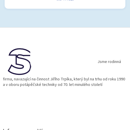
Z
á
p
a
t
í
Jsme rodinná
firma, navazující na činnost Jiřího Trpíka, který byl na trhu od roku 1990
a v oboru potápěčské techniky od 70. let minulého století