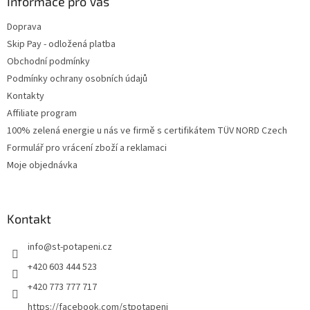
Informace pro Vás
Doprava
Skip Pay - odložená platba
Obchodní podmínky
Podmínky ochrany osobních údajů
Kontakty
Affiliate program
100% zelená energie u nás ve firmě s certifikátem TÜV NORD Czech
Formulář pro vrácení zboží a reklamaci
Moje objednávka
Kontakt
info
@
st-potapeni.cz
+420 603 444 523
+420 773 777 717
https://facebook.com/stpotapeni