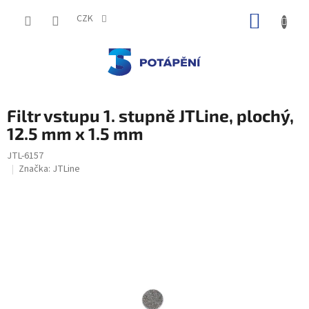
Přejít
NÁKUP
na
CZK
obsah
KOŠÍK
Filtr vstupu 1. stupně JTLine, plochý,
12.5 mm x 1.5 mm
JTL-6157
Značka:
JTLine