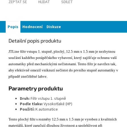
ZEPTAT SE
HLÍDAT
SDÍLET
Popis
Hodnocení
Diskuze
Detailní popis produktu
JTLine filtr vstupu 1. stupně, plochý, 12.5 mm x 1.5 mm je nezbytnou
součástí každého potápěčského vybavení, který zajišťuje ochranu vaší
automatiky před mechanickými nečistotami. Tento filtr je navržen tak,
aby efektivně omezil vniknutí nečistot do prvního stupně automatiky v
případě znečištěné lahve.
Parametry produktu
Druh:
Filtr vstupu 1. stupně
Podle tlaku:
Vysokotlaké (HP)
Použití:
K automatice
Tento plochý filtr s rozměry 12.5 mm x 1.5 mm je vyroben z kvalitních
materiálů, které zaručují dlouhou životnost a spolehlivost při