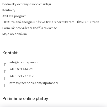
Podmínky ochrany osobních údajů
Kontakty
Affiliate program
100% zelená energie u nás ve firmě s certifikátem TÜV NORD Czech
Formulář pro vrácení zboží a reklamaci
Moje objednávka
Kontakt
info
@
st-potapeni.cz
+420 603 444 523
+420 773 777 717
https://facebook.com/stpotapeni
Přijímáme online platby