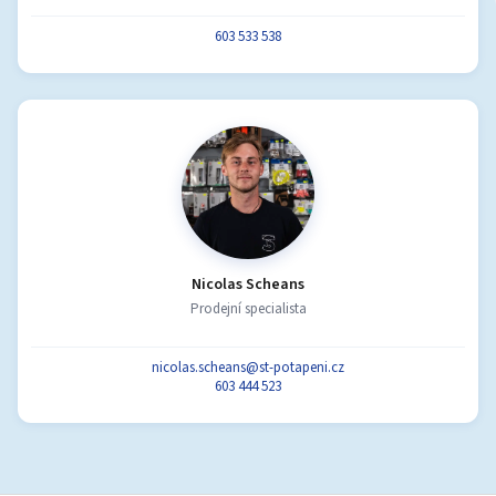
603 533 538
Nicolas Scheans
Prodejní specialista
nicolas.scheans@st-potapeni.cz
603 444 523