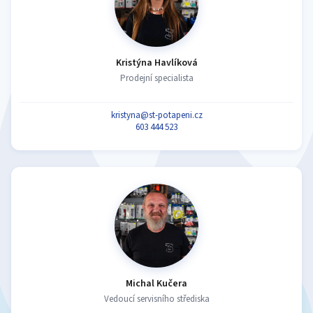
Kristýna Havlíková
Prodejní specialista
kristyna@st-potapeni.cz
603 444 523
Michal Kučera
Vedoucí servisního střediska