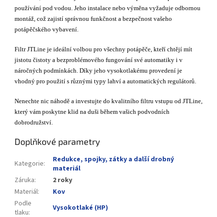
používání pod vodou. Jeho instalace nebo výměna vyžaduje odbornou
montáž, což zajistí správnou funkčnost a bezpečnost vašeho
potápěčského vybavení.
Filtr JTLine je ideální volbou pro všechny potápěče, kteří chtějí mít
jistotu čistoty a bezproblémového fungování své automatiky i v
náročných podmínkách. Díky jeho vysokotlakému provedení je
vhodný pro použití s různými typy lahví a automatických regulátorů.
Nenechte nic náhodě a investujte do kvalitního filtru vstupu od JTLine,
který vám poskytne klid na duši během vašich podvodních
dobrodružství.
Doplňkové parametry
Redukce, spojky, zátky a další drobný
Kategorie
:
materiál
Záruka
:
2 roky
Materiál
:
Kov
Podle
Vysokotlaké (HP)
tlaku
: