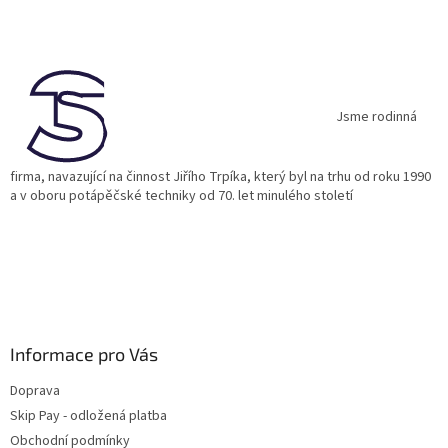
Z
á
p
a
t
í
Jsme rodinná
firma, navazující na činnost Jiřího Trpíka, který byl na trhu od roku 1990
a v oboru potápěčské techniky od 70. let minulého století
Informace pro Vás
Doprava
Skip Pay - odložená platba
Obchodní podmínky