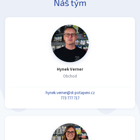
Náš tým
Hynek Verner
Obchod
hynek.verner@st-potapeni.cz
773 777 717