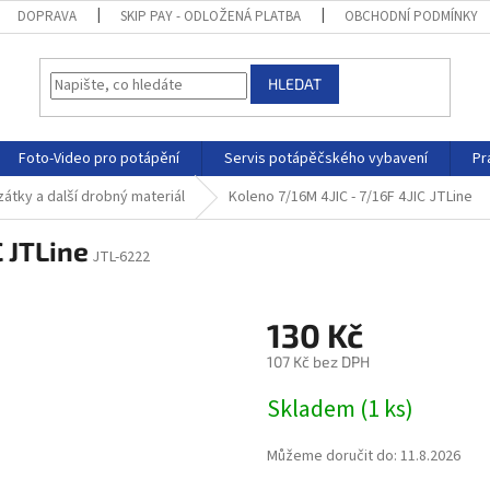
DOPRAVA
SKIP PAY - ODLOŽENÁ PLATBA
OBCHODNÍ PODMÍNKY
HLEDAT
Foto-Video pro potápění
Servis potápěčského vybavení
Pr
átky a další drobný materiál
Koleno 7/16M 4JIC - 7/16F 4JIC JTLine
C JTLine
JTL-6222
130 Kč
107 Kč bez DPH
Skladem
(
1 ks
)
Můžeme doručit do:
11.8.2026