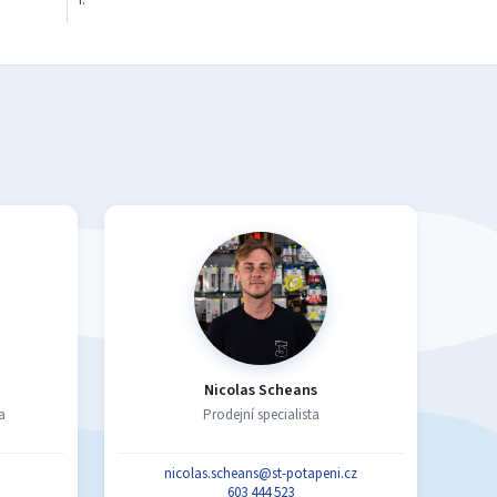
Nicolas Scheans
a
Prodejní specialista
nicolas.scheans@st-potapeni.cz
603 444 523