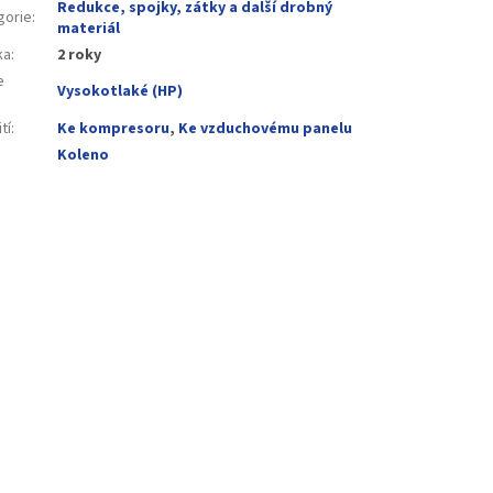
Redukce, spojky, zátky a další drobný
gorie
:
materiál
ka
:
2 roky
e
Vysokotlaké (HP)
:
tí
:
Ke kompresoru
,
Ke vzduchovému panelu
Koleno