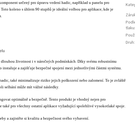
komponent určený pro úpravu vedení hadic, například u panelu pro
Kate
Toto koleno s úhlem 90 stupňů je ideální volbou pro aplikace, kde je
Záru
m.
Podl
tlaku
Použi
Druh
:
elu
 a dlouhou životnost i v náročných podmínkách. Díky svému robustnímu
 instaluje a zajišťuje bezpečné spojení mezi jednotlivými částmi systému.
adic, také minimalizuje riziko jejich poškození nebo zalomení. To je zvláště
oli selhání může mít vážné následky.
ungovat optimálně a bezpečně. Tento produkt je vhodný nejen pro
le také pro všechny ostatní aplikace vyžadující spolehlivé vysokotlaké spoje.
by a zajistěte si kvalitu a bezpečnost svého vybavení.