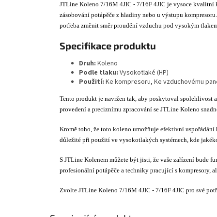
JTLine Koleno 7/16M 4JIC - 7/16F 4JIC je vysoce kvalitní 
zásobování potápěče z hladiny nebo u výstupu kompresoru. 
potřeba změnit směr proudění vzduchu pod vysokým tlake
Specifikace produktu
Druh:
Koleno
Podle tlaku:
Vysokotlaké (HP)
Použití:
Ke kompresoru, Ke vzduchovému pan
Tento produkt je navržen tak, aby poskytoval spolehlivost
provedení a preciznímu zpracování se JTLine Koleno snadno
Kromě toho, že toto koleno umožňuje efektivní uspořádání h
důležité při použití ve vysokotlakých systémech, kde jakék
S JTLine Kolenem můžete být jisti, že vaše zařízení bude f
profesionální potápěče a techniky pracující s kompresory, a
Zvolte JTLine Koleno 7/16M 4JIC - 7/16F 4JIC pro své potře