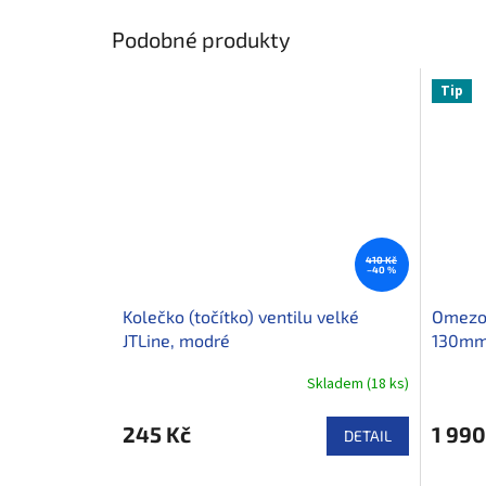
Podobné produkty
Tip
410 Kč
–40 %
Kolečko (točítko) ventilu velké
Omezov
JTLine, modré
130mm 
Skladem
(
18 ks
)
245 Kč
1 990
DETAIL