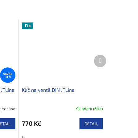
Tip
Další
produkt
465 Kč
–15 %
 JTLine
Klíč na ventil DIN JTLine
jednáno
Skladem
(
6 ks
)
770 Kč
ETAIL
DETAIL
í.