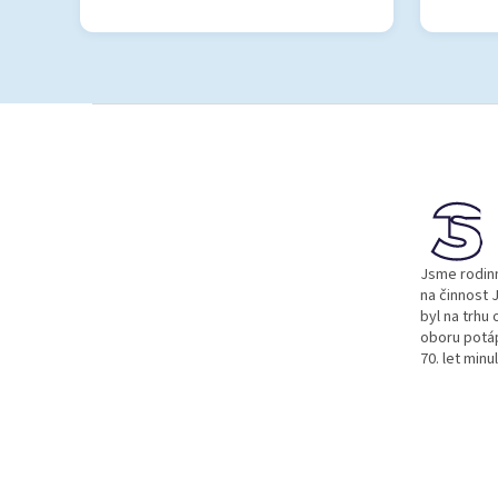
Z
á
p
a
t
í
Jsme rodinn
na činnost J
byl na trhu 
oboru potá
70. let minu