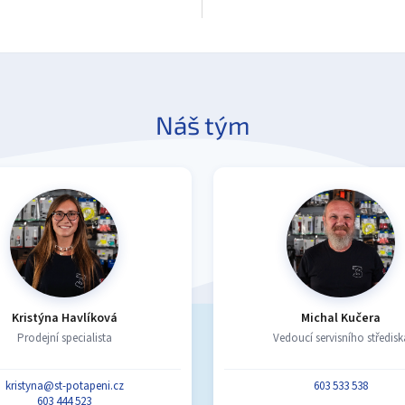
Náš tým
Kristýna Havlíková
Michal Kučera
Prodejní specialista
Vedoucí servisního středisk
kristyna@st-potapeni.cz
603 533 538
603 444 523