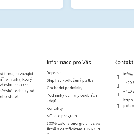
Informace pro Vás
Kontakt
Doprava
á firma, navazující
info
@
iřího Trpíka, který
Skip Pay - odložená platba
+420 
od roku 1990 a v
Obchodní podmínky
pěčské techniky od
+420 
Podmínky ochrany osobních
lého století
https
údajů
potap
Kontakty
Affiliate program
100% zelená energie u nás ve
firmě s certifikátem TÜV NORD