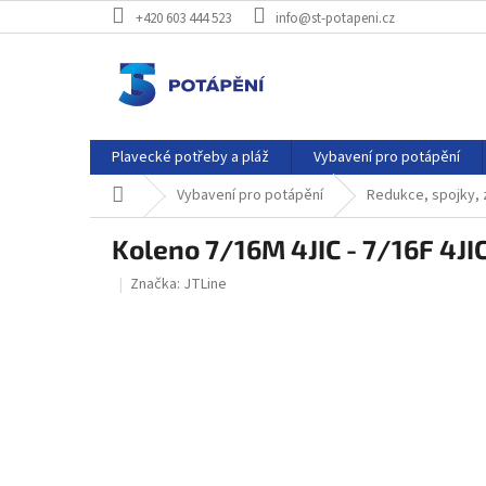
Přejít
+420 603 444 523
info@st-potapeni.cz
na
obsah
Plavecké potřeby a pláž
Vybavení pro potápění
Domů
Vybavení pro potápění
Redukce, spojky, z
Koleno 7/16M 4JIC - 7/16F 4JI
Značka:
JTLine