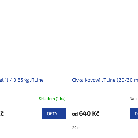
el 1l / 0,85Kg JTLine
Cívka kovová JTLine (20/30 m
Skladem
(
1 ks
)
Na o
Kč
640 Kč
od
DETAIL
D
20 m