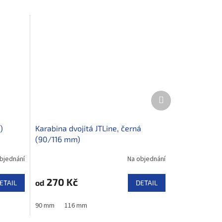
Další
produkt
)
Karabina dvojitá JTLine, černá
(90/116 mm)
bjednání
Na objednání
270 Kč
od
ETAIL
DETAIL
90 mm
116 mm