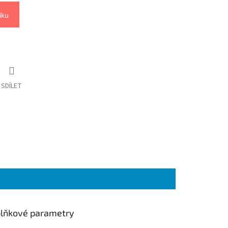
íku
SDÍLET
lňkové parametry