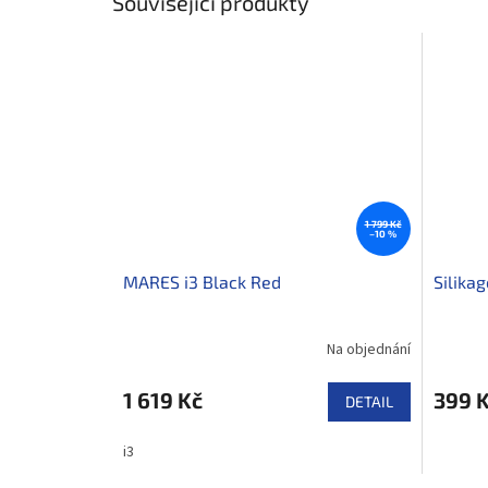
Související produkty
1 799 Kč
–10 %
MARES i3 Black Red
Silikag
Na objednání
1 619 Kč
399 
DETAIL
i3