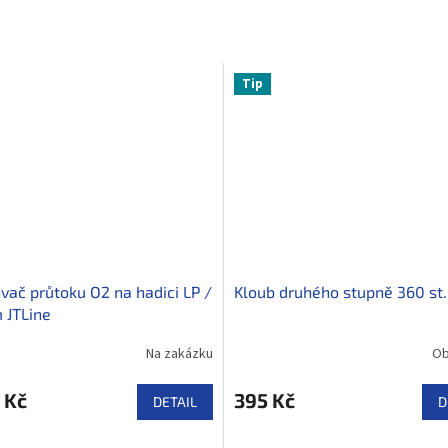
Tip
ač průtoku O2 na hadici LP /
Kloub druhého stupně 360 st.
JTLine
Na zakázku
Ob
 Kč
395 Kč
DETAIL
D