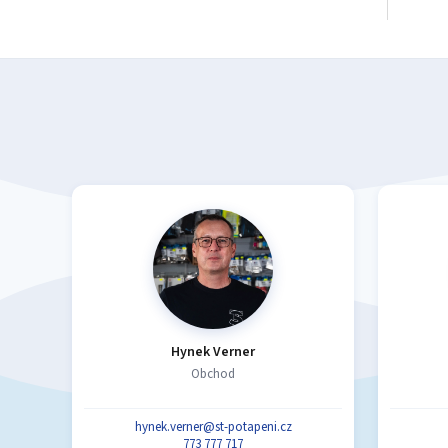
Hynek Verner
Obchod
hynek.verner@st-potapeni.cz
773 777 717