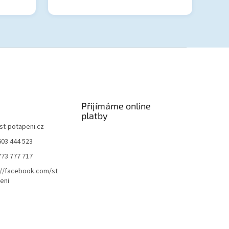
Přijímáme online
platby
st-potapeni.cz
603 444 523
773 777 717
://facebook.com/st
eni