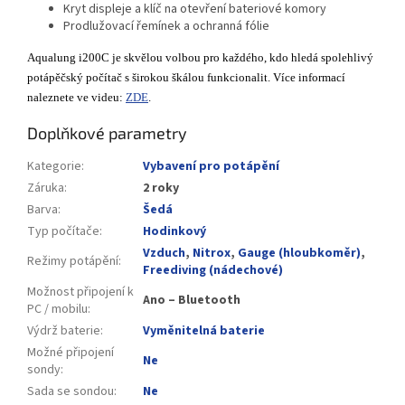
Kryt displeje a klíč na otevření bateriové komory
Prodlužovací řemínek a ochranná fólie
Aqualung i200C je skvělou volbou pro každého, kdo hledá spolehlivý
potápěčský počítač s širokou škálou funkcionalit. Více informací
naleznete ve videu:
ZDE
.
Doplňkové parametry
Kategorie
:
Vybavení pro potápění
Záruka
:
2 roky
Barva
:
Šedá
Typ počítače
:
Hodinkový
Vzduch
,
Nitrox
,
Gauge (hloubkoměr)
,
Režimy potápění
:
Freediving (nádechové)
Možnost připojení k
Ano – Bluetooth
PC / mobilu
:
Výdrž baterie
:
Vyměnitelná baterie
Možné připojení
Ne
sondy
:
Sada se sondou
:
Ne