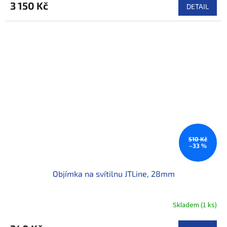
M
3 150 Kč
DETAIL
A
510 Kč
–33 %
Objímka na svítilnu JTLine, 28mm
Skladem
(
1 ks
)