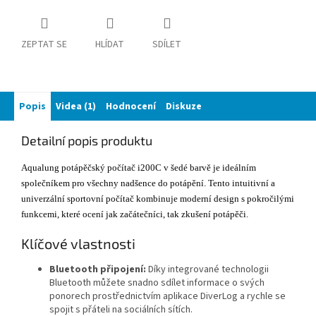
ZEPTAT SE
HLÍDAT
SDÍLET
Popis
Videa (1)
Hodnocení
Diskuze
Detailní popis produktu
Aqualung potápěčský počítač i200C v šedé barvě je ideálním
společníkem pro všechny nadšence do potápění. Tento intuitivní a
univerzální sportovní počítač kombinuje moderní design s pokročilými
funkcemi, které ocení jak začátečníci, tak zkušení potápěči.
Klíčové vlastnosti
Bluetooth připojení:
Díky integrované technologii
Bluetooth můžete snadno sdílet informace o svých
ponorech prostřednictvím aplikace DiverLog a rychle se
spojit s přáteli na sociálních sítích.