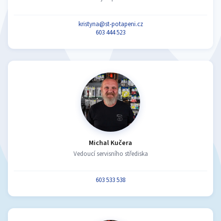
kristyna@st-potapeni.cz
603 444 523
Michal Kučera
Vedoucí servisního střediska
603 533 538