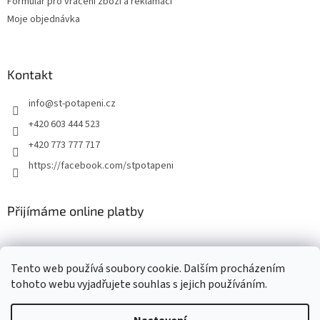
Formulář pro vrácení zboží a reklamaci
Moje objednávka
Kontakt
info
@
st-potapeni.cz
+420 603 444 523
+420 773 777 717
https://facebook.com/stpotapeni
Přijímáme online platby
Tento web používá soubory cookie. Dalším procházením
tohoto webu vyjadřujete souhlas s jejich používáním.
Vytvořil Shoptet