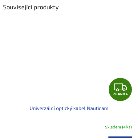
Související produkty
Z
ZDARMA
D
Univerzální optický kabel Nauticam
A
R
Skladem
(
4 ks
)