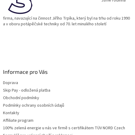
í
Jsme rodinná
firma, navazující na činnost Jiřího Trpíka, který byl na trhu od roku 1990
a v oboru potápěčské techniky od 70. let minulého století
Informace pro Vás
Doprava
Skip Pay - odložená platba
Obchodní podmínky
Podmínky ochrany osobních údajů
Kontakty
Affiliate program
100% zelená energie u nás ve firmě s certifikátem TÜV NORD Czech