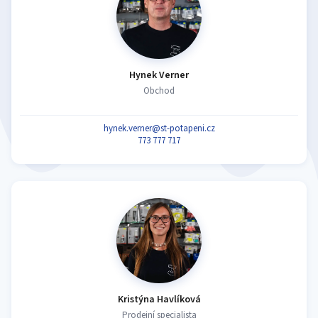
Hynek Verner
Obchod
hynek.verner@st-potapeni.cz
773 777 717
Kristýna Havlíková
Prodejní specialista