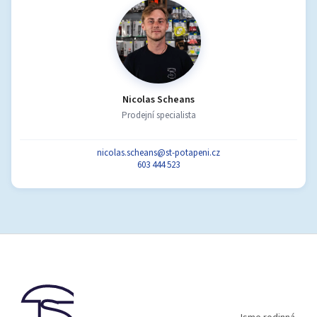
Nicolas Scheans
Prodejní specialista
nicolas.scheans@st-potapeni.cz
603 444 523
Z
á
p
a
t