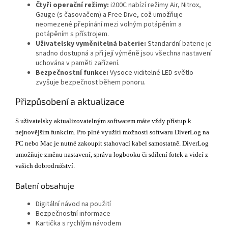
Čtyři operační režimy:
i200C nabízí režimy Air, Nitrox,
Gauge (s časovačem) a Free Dive, což umožňuje
neomezené přepínání mezi volným potápěním a
potápěním s přístrojem.
Uživatelsky vyměnitelná baterie:
Standardní baterie je
snadno dostupná a při její výměně jsou všechna nastavení
uchována v paměti zařízení.
Bezpečnostní funkce:
Vysoce viditelné LED světlo
zvyšuje bezpečnost během ponoru.
Přizpůsobení a aktualizace
S uživatelsky aktualizovatelným softwarem máte vždy přístup k
nejnovějším funkcím. Pro plné využití možností softwaru DiverLog na
PC nebo Mac je nutné zakoupit stahovací kabel samostatně. DiverLog
umožňuje změnu nastavení, správu logbooku či sdílení fotek a videí z
vašich dobrodružství.
Balení obsahuje
Digitální návod na použití
Bezpečnostní informace
Kartička s rychlým návodem