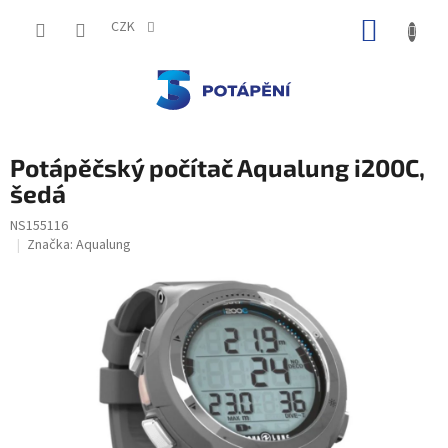
Přejít
NÁKUP
na
CZK
obsah
KOŠÍK
Potápěčský počítač Aqualung i200C,
šedá
NS155116
Značka:
Aqualung