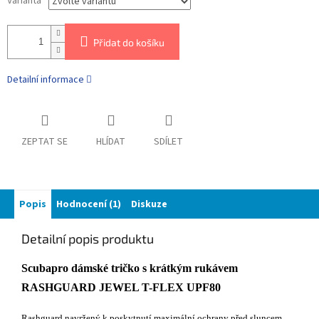
Varianta
Přidat do košíku
Detailní informace
ZEPTAT SE
HLÍDAT
SDÍLET
Popis
Hodnocení (1)
Diskuze
Detailní popis produktu
Scubapro dámské tričko s krátkým rukávem
RASHGUARD JEWEL T-FLEX UPF80
Rashguard navržený k poskytnutí maximální ochrany před sluncem