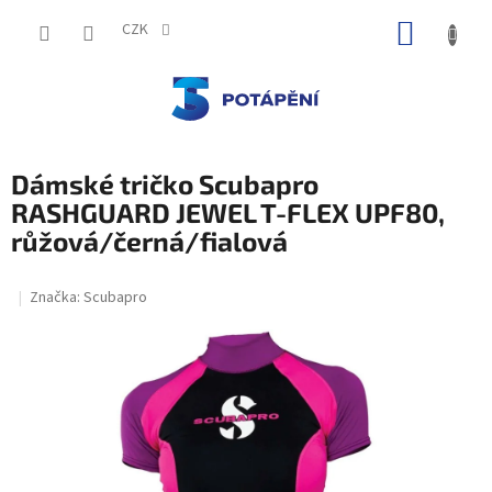
Přejít
NÁKUP
na
CZK
obsah
KOŠÍK
Dámské tričko Scubapro
RASHGUARD JEWEL T-FLEX UPF80,
růžová/černá/fialová
Značka:
Scubapro