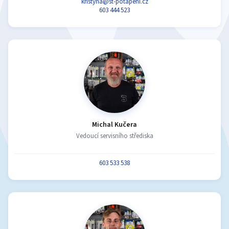
kristyna@st-potapeni.cz
603 444 523
Michal Kučera
Vedoucí servisního střediska
603 533 538