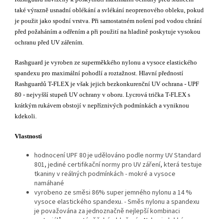
také výrazně usnadní oblékání a svlékání neoprenového obleku, pokud
je použit jako spodní vrstva. Při samostatném nošení pod vodou chrání
před požaháním a odřením a při použití na hladině poskytuje vysokou
ochranu před UV zářením.
Rashguard je vyroben ze superměkkého nylonu a vysoce elastického
spandexu pro maximální pohodlí a roztažnost. Hlavní předností
Rashguardů T-FLEX je však jejich bezkonkurenční UV ochrana - UPF
80 - nejvyšší stupeň UV ochrany v oboru. Lycrová trička T-FLEX s
krátkým rukávem obstojí v nepříznivých podmínkách a vyniknou
kdekoli.
Vlastnosti
hodnocení UPF 80 je udělováno podle normy UV Standard
801, jediné certifikační normy pro UV záření, která testuje
tkaniny v reálných podmínkách - mokré a vysoce
namáhané
vyrobeno ze směsi 86% super jemného nylonu a 14 %
vysoce elastického spandexu. - Směs nylonu a spandexu
je považována za jednoznačně nejlepší kombinaci