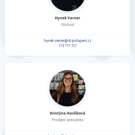
Hynek Verner
Obchod
hynek.verner@st-potapeni.cz
773 777 717
Kristýna Havlíková
Prodejní specialista