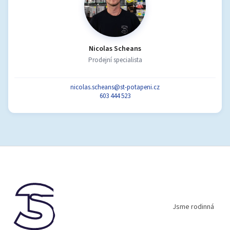
Nicolas Scheans
Prodejní specialista
nicolas.scheans@st-potapeni.cz
603 444 523
Z
á
p
a
t
í
Jsme rodinná