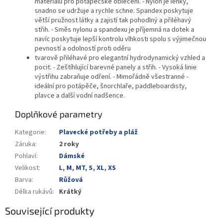
materiálů pro potápěčské oblečení. - Nylon je lehký,
snadno se udržuje a rychle schne. Spandex poskytuje
větší pružnost látky a zajistí tak pohodlný a přiléhavý
střih. - Směs nylonu a spandexu je příjemná na dotek a
navíc poskytuje lepší kontrolu vlhkosti spolu s výjimečnou
pevností a odolností proti oděru
tvarově přiléhavé pro elegantní hydrodynamický vzhled a
pocit. - Zeštíhlující barevné panely a střih. - Vysoká linie
výstřihu zabraňuje odření. - Mimořádně všestranné -
ideální pro potápěče, šnorchlaře, paddleboardisty,
plavce a další vodní nadšence.
Doplňkové parametry
Kategorie
:
Plavecké potřeby a pláž
Záruka
:
2 roky
Pohlaví
:
Dámské
Velikost
:
L
,
M
,
MT
,
S
,
XL
,
XS
Barva
:
Růžová
Délka rukávů
:
Krátký
Související produkty