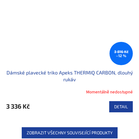
3 816 Kč
–12 %
Dámské plavecké triko Apeks THERMIQ CARBON, dlouhý
rukáv
Momentálně nedostupné
3 336 Kč
DETAIL
ZOBRAZIT VŠECHNY SOUVISEJÍCÍ PRODUKTY