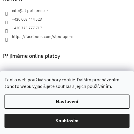
info
@
st-potapeni.cz
+420 603 444 523
+420 773 777 717
https://facebook.com/stpotapeni
Přijímáme online platby
Tento web používá soubory cookie. Dalším procházením
tohoto webu vyjadřujete souhlas s jejich používáním.
Vytvořil Shoptet
Nastavení
Copyright 2026
ST-potapeni.cz
. Všechna práva vyhrazena.
Upravit
Souhlasím
nastavení cookies