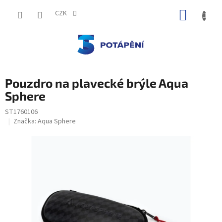
Přejít
NÁKUP
na
CZK
obsah
KOŠÍK
Pouzdro na plavecké brýle Aqua
Sphere
ST1760106
Značka:
Aqua Sphere