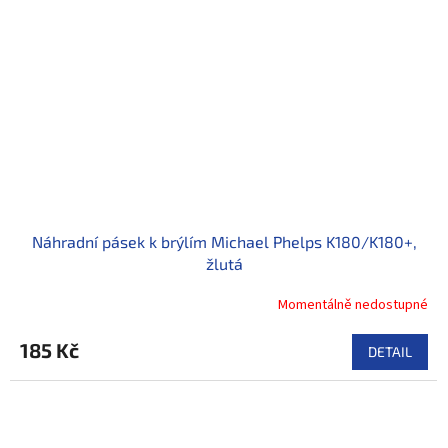
Náhradní pásek k brýlím Michael Phelps K180/K180+,
žlutá
Momentálně nedostupné
185 Kč
DETAIL