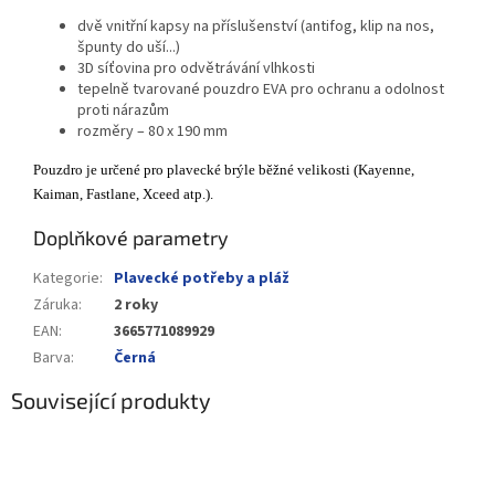
dvě vnitřní kapsy na příslušenství (antifog, klip na nos,
špunty do uší...)
3D síťovina pro odvětrávání vlhkosti
tepelně tvarované pouzdro EVA pro ochranu a odolnost
proti nárazům
rozměry – 80 x 190 mm
Pouzdro je určené pro plavecké brýle běžné velikosti (Kayenne,
Kaiman, Fastlane, Xceed atp.).
Doplňkové parametry
Kategorie
:
Plavecké potřeby a pláž
Záruka
:
2 roky
EAN
:
3665771089929
Barva
:
Černá
Související produkty