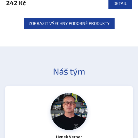
242 Kč
DETAIL
ZOBRAZIT VŠECHNY PODOBNÉ PRODUKTY
Náš tým
Hynek Verner