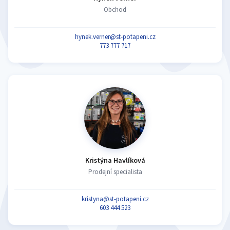
Obchod
hynek.verner@st-potapeni.cz
773 777 717
Kristýna Havlíková
Prodejní specialista
kristyna@st-potapeni.cz
603 444 523