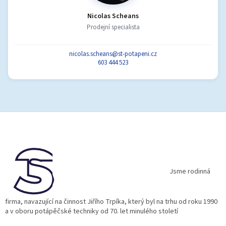
Nicolas Scheans
Prodejní specialista
nicolas.scheans@st-potapeni.cz
603 444 523
Z
á
p
a
t
í
Jsme rodinná
firma, navazující na činnost Jiřího Trpíka, který byl na trhu od roku 1990
a v oboru potápěčské techniky od 70. let minulého století