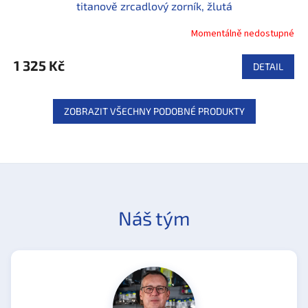
titanově zrcadlový zorník, žlutá
Momentálně nedostupné
1 325 Kč
DETAIL
ZOBRAZIT VŠECHNY PODOBNÉ PRODUKTY
Náš tým