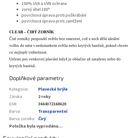
100% UVA a UVB ochrana
zorný úhel 180°
povrchová úprava proti poškrábání
povrchová úprava proti zamlžení
CLEAR – ČIRÝ ZORNÍK
Čiré zorníky propouští světlo bez omezení, což z nich dělá ideální
volbu do míst s nedostatkem světla nebo krytých bazénů, pokud chcete
co nejlepší viditelnost.
Určeno pro venkovní plavání když je oblačno až zataženo nebo do
krytých bazénů.
Doplňkové parametry
Kategorie
:
Plavecké brýle
Záruka
:
2 roky
EAN
:
3664372168620
Barva
:
Transparentní
Barva zorníku
:
Čirý
Položka byla vyprodána…
Související produkty