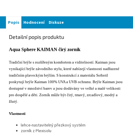
Popis
Hodnocení
Diskuze
Detailní popis produktu
Aqua Sphere KAIMAN čirý zorník
Tradiční brýle s rozšířeným komfortem a viditelností. Kaiman jsou
vynikající brýle závodního stylu, které nabízejí vlastnosti nadřazené
tradičním plaveckým brýlím. S konstrukcí z materiálu Softeril
poskytují brýle Kaiman 100% UVA a UVB ochranu. Brýle Kaiman jsou
dostupné v množství barev a jsou dodávány ve velké a malé velikosti
pro dospělé a děti. Zorník může být čirý, tmavý, zrcadlový, modrý a
žlutý.
Vlastnosti
lehce-nastavitelný přezkový systém
zorník z Plexisolu