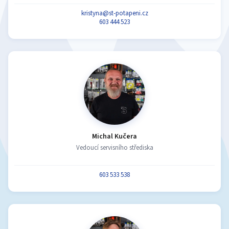
kristyna@st-potapeni.cz
603 444 523
Michal Kučera
Vedoucí servisního střediska
603 533 538