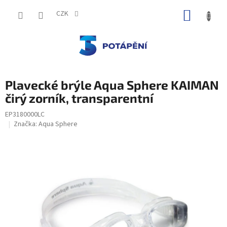
Přejít
NÁKUP
na
CZK
obsah
KOŠÍK
Plavecké brýle Aqua Sphere KAIMAN
čirý zorník, transparentní
EP3180000LC
Značka:
Aqua Sphere