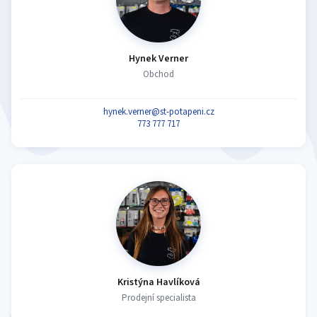
Hynek Verner
Obchod
hynek.verner@st-potapeni.cz
773 777 717
Kristýna Havlíková
Prodejní specialista