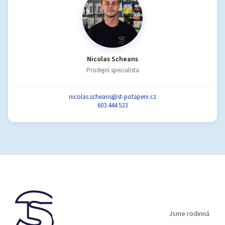
Nicolas Scheans
Prodejní specialista
nicolas.scheans@st-potapeni.cz
603 444 523
Z
á
p
a
t
í
Jsme rodinná