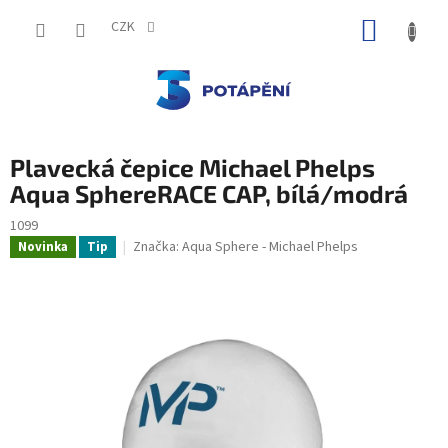
Přejít
NÁKUP
na
CZK
obsah
KOŠÍK
Plavecká čepice Michael Phelps
Aqua SphereRACE CAP, bílá/modrá
1099
Značka:
Aqua Sphere - Michael Phelps
Novinka
Tip