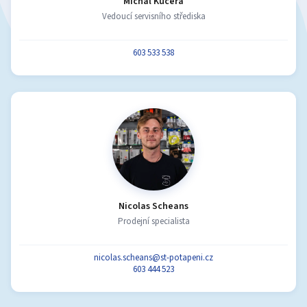
Michal Kučera
Vedoucí servisního střediska
603 533 538
Nicolas Scheans
Prodejní specialista
nicolas.scheans@st-potapeni.cz
603 444 523