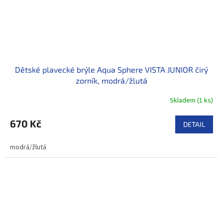
Dětské plavecké brýle Aqua Sphere VISTA JUNIOR čirý
zorník, modrá/žlutá
Skladem
(
1 ks
)
670 Kč
DETAIL
modrá/žlutá