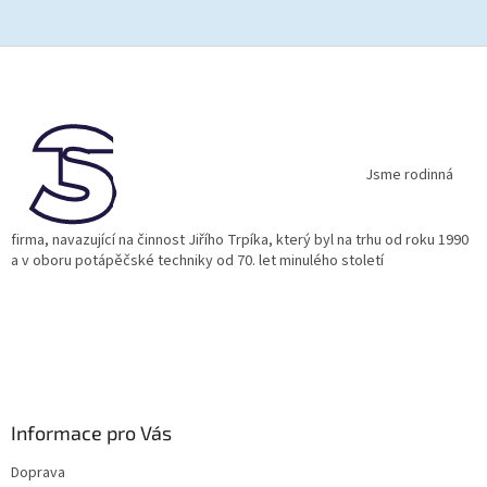
Z
á
p
a
t
í
Jsme rodinná
firma, navazující na činnost Jiřího Trpíka, který byl na trhu od roku 1990
a v oboru potápěčské techniky od 70. let minulého století
Informace pro Vás
Doprava