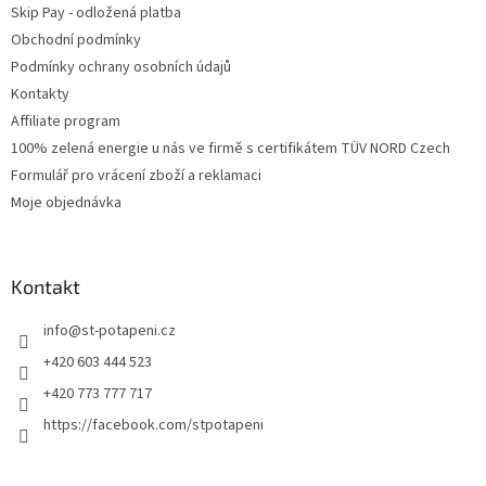
Skip Pay - odložená platba
Obchodní podmínky
Podmínky ochrany osobních údajů
Kontakty
Affiliate program
100% zelená energie u nás ve firmě s certifikátem TÜV NORD Czech
Formulář pro vrácení zboží a reklamaci
Moje objednávka
Kontakt
info
@
st-potapeni.cz
+420 603 444 523
+420 773 777 717
https://facebook.com/stpotapeni