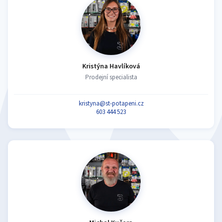
Kristýna Havlíková
Prodejní specialista
kristyna@st-potapeni.cz
603 444 523