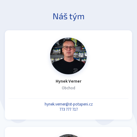
Náš tým
Hynek Verner
Obchod
hynek.verner@st-potapeni.cz
773 777 717