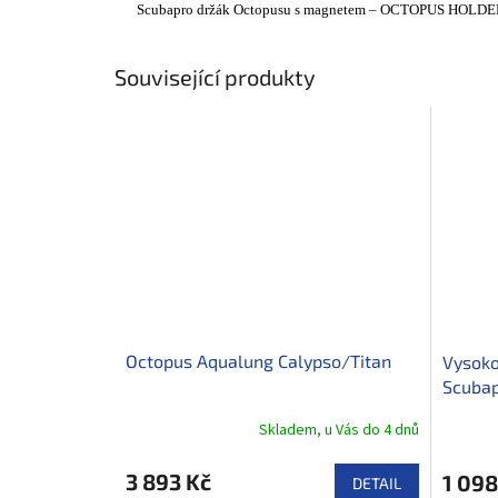
Scubapro držák Octopusu s magnetem – OCTOPUS HOL
Související produkty
Octopus Aqualung Calypso/Titan
Vysoko
Scubap
Skladem, u Vás do 4 dnů
3 893 Kč
1 098
DETAIL