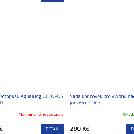
 Octopusu Aqualung OCTOPUS
Sada koncovek pro výrobu ha
R
jacketu JTLine
Momentálně nedostupné
Skla
č
290 Kč
DETAIL
D