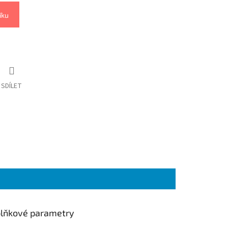
íku
SDÍLET
lňkové parametry