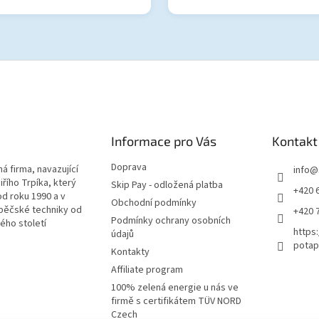
Informace pro Vás
Kontakt
Doprava
á firma, navazující
info
@
iřího Trpíka, který
Skip Pay - odložená platba
+420 
od roku 1990 a v
Obchodní podmínky
pěčské techniky od
+420 
Podmínky ochrany osobních
lého století
https
údajů
potap
Kontakty
Affiliate program
100% zelená energie u nás ve
firmě s certifikátem TÜV NORD
Czech