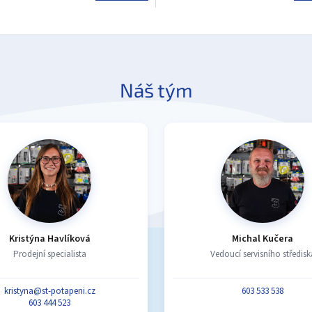
Náš tým
Kristýna Havlíková
Michal Kučera
Prodejní specialista
Vedoucí servisního středisk
kristyna@st-potapeni.cz
603 533 538
603 444 523