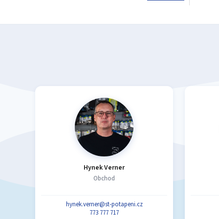
Hynek Verner
Obchod
hynek.verner@st-potapeni.cz
773 777 717