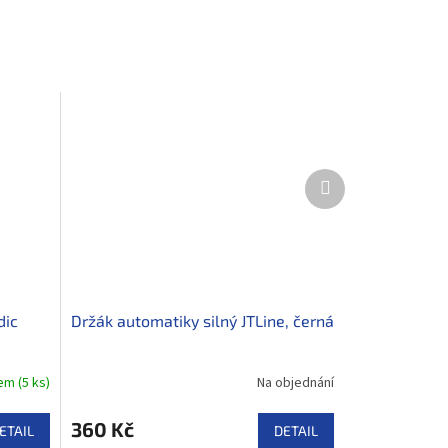
Další
produkt
dic
Držák automatiky silný JTLine, černá
dem
(
5 ks
)
Na objednání
360 Kč
ETAIL
DETAIL