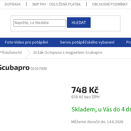
DOPRAVA
SKIP PAY - ODLOŽENÁ PLATBA
OBCHODNÍ PODMÍNKY
HLEDAT
Foto-Video pro potápění
Servis potápěčského vybavení
Pr
Příslušenství
Držák Octopusu s magnetem Scubapro
Scubapro
01037000
748 Kč
618 Kč bez DPH
Skladem, u Vás do 4 
Můžeme doručit do:
14.8.2026