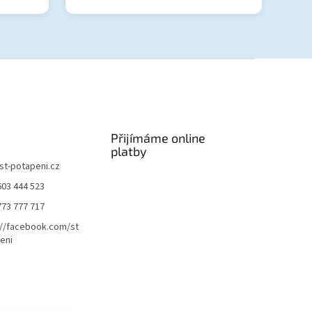
Přijímáme online
platby
st-potapeni.cz
603 444 523
773 777 717
://facebook.com/st
eni