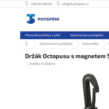
Přejít
+420 603 444 523
info@st-potapeni.cz
na
obsah
Plavecké potřeby a pláž
Vybavení pro potápění
Domů
Vybavení pro potápění
Automatiky
Držák Octopusu s magnetem 
Značka:
Scubapro