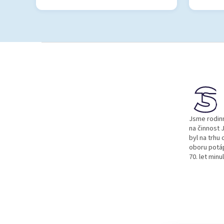
Z
á
p
a
t
í
Jsme rodinn
na činnost J
byl na trhu 
oboru potá
70. let minu