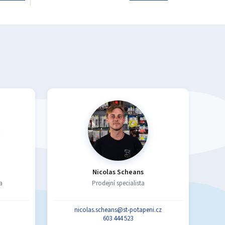
Nicolas Scheans
a
Prodejní specialista
nicolas.scheans@st-potapeni.cz
603 444 523