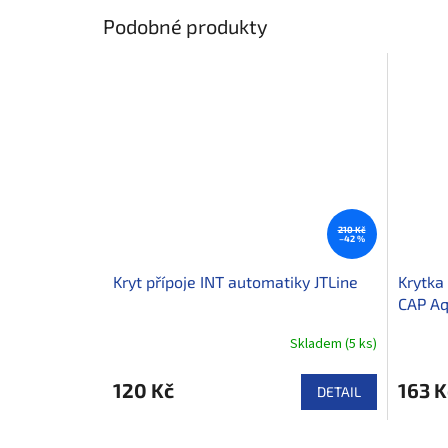
Podobné produkty
210 Kč
–42 %
Kryt přípoje INT automatiky JTLine
Krytka
CAP Aq
Skladem
(
5 ks
)
120 Kč
163 K
DETAIL