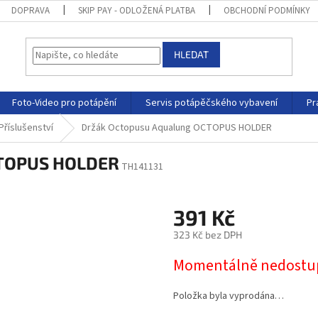
DOPRAVA
SKIP PAY - ODLOŽENÁ PLATBA
OBCHODNÍ PODMÍNKY
HLEDAT
Foto-Video pro potápění
Servis potápěčského vybavení
Pr
Příslušenství
Držák Octopusu Aqualung OCTOPUS HOLDER
CTOPUS HOLDER
TH141131
391 Kč
323 Kč bez DPH
Momentálně nedostu
Položka byla vyprodána…