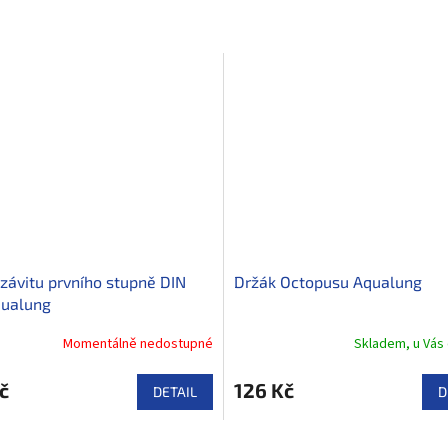
 závitu prvního stupně DIN
Držák Octopusu Aqualung
ualung
Momentálně nedostupné
Skladem, u Vás 
č
126 Kč
DETAIL
D