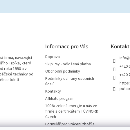
Informace pro Vás
Kontakt
Doprava
á firma, navazující
info
@
iřího Trpíka, který
Skip Pay - odložená platba
+420 
od roku 1990 a v
Obchodní podmínky
pěčské techniky od
+420 
Podmínky ochrany osobních
lého století
https
údajů
potap
Kontakty
Affiliate program
100% zelená energie u nás ve
firmě s certifikátem TÜV NORD
Czech
Formulář pro vrácení zboží a
reklamaci