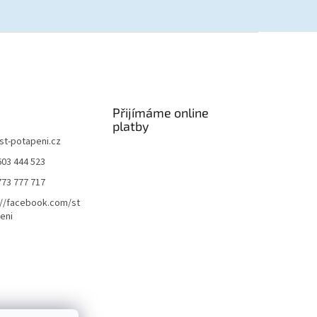
Přijímáme online
platby
st-potapeni.cz
603 444 523
773 777 717
://facebook.com/st
eni