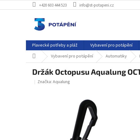
Přejít
+420 603 444 523
info@st-potapeni.cz
na
obsah
Plavecké potřeby a pláž
Vybavení pro potápění
Domů
Vybavení pro potápění
Automatiky
Držák Octopusu Aqualung O
Značka:
Aqualung