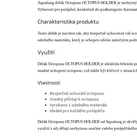
Aqualung držák Octopusu OCTOPUS HOLDER je nezbytným d
Vybavení pro potápění, konkrétně do podkategorie Automati
Charakteristika produktu
Tento držák je navržen tak, aby bezpečně uchovával váš oct
odolného materiálu, který je schopen odolat náročným po
Využití
Držák Octopusu OCTOPUS HOLDER je ideálním řešením pro po
snadné uchopení octopusu, což může být klíčové v situacích,
Vlastnosti
Bezpečné uchování octopusu
Snadný přístup k octopusu
Vyrobeno z odolného materiálu
Ideální pro každého potápěče
Držák Octopusu OCTOPUS HOLDER od Aqualung je skvělým d
využití z něj dělají nezbytnou součást vašeho potápěčskéh