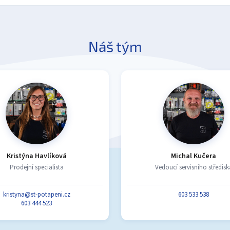
Náš tým
Kristýna Havlíková
Michal Kučera
Prodejní specialista
Vedoucí servisního středisk
kristyna@st-potapeni.cz
603 533 538
603 444 523