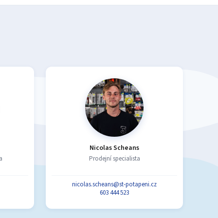
Nicolas Scheans
a
Prodejní specialista
nicolas.scheans@st-potapeni.cz
603 444 523