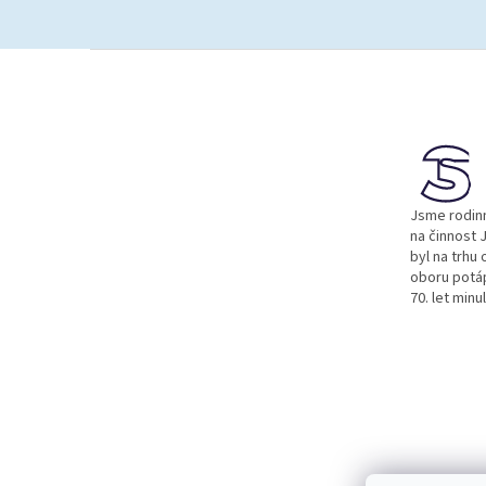
Z
á
p
a
t
í
Jsme rodinn
na činnost J
byl na trhu 
oboru potá
70. let minu