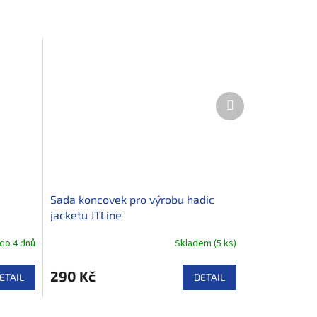
Další
produkt
Sada koncovek pro výrobu hadic
jacketu JTLine
do 4 dnů
Skladem
(
5 ks
)
290 Kč
ETAIL
DETAIL