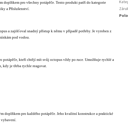
Kate
oplňkem pro všechny potápěče. Tento produkt patří do kategorie
Záru
ky a Příslušenství.
Polo
opus a zajišťoval snadný přístup k němu v případě potřeby. Je vyroben z
dmínkám pod vodou.
tápěče, kteří chtějí mít svůj octopus vždy po ruce. Umožňuje rychlé a
 kdy je třeba rychle reagovat.
oplňkem pro každého potápěče. Jeho kvalitní konstrukce a praktické
o vybavení.