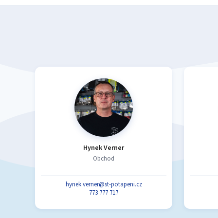
Hynek Verner
Obchod
hynek.verner@st-potapeni.cz
773 777 717