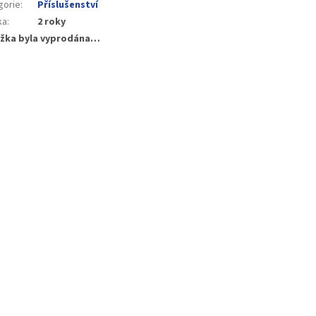
gorie
:
Příslušenství
ka
:
2 roky
žka byla vyprodána…