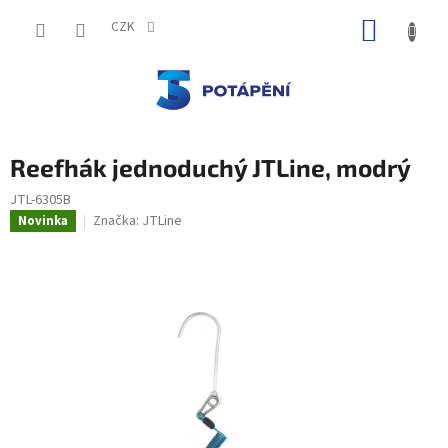
Přejít
NÁKUP
na
CZK
obsah
KOŠÍK
Reefhák jednoduchý JTLine, modrý
JTL-6305B
Značka:
JTLine
Novinka