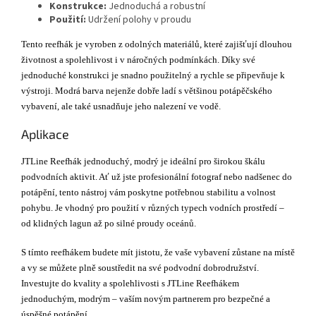
Konstrukce:
Jednoduchá a robustní
Použití:
Udržení polohy v proudu
Tento reefhák je vyroben z odolných materiálů, které zajišťují dlouhou
životnost a spolehlivost i v náročných podmínkách. Díky své
jednoduché konstrukci je snadno použitelný a rychle se připevňuje k
výstroji. Modrá barva nejenže dobře ladí s většinou potápěčského
vybavení, ale také usnadňuje jeho nalezení ve vodě.
Aplikace
JTLine Reefhák jednoduchý, modrý je ideální pro širokou škálu
podvodních aktivit. Ať už jste profesionální fotograf nebo nadšenec do
potápění, tento nástroj vám poskytne potřebnou stabilitu a volnost
pohybu. Je vhodný pro použití v různých typech vodních prostředí –
od klidných lagun až po silné proudy oceánů.
S tímto reefhákem budete mít jistotu, že vaše vybavení zůstane na místě
a vy se můžete plně soustředit na své podvodní dobrodružství.
Investujte do kvality a spolehlivosti s JTLine Reefhákem
jednoduchým, modrým – vaším novým partnerem pro bezpečné a
úspěšné potápění.