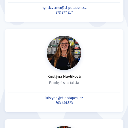
hynek.verner@st-potapeni.cz
773 777 717
Kristýna Havlíková
Prodejní specialista
kristyna@st-potapeni.cz
603 444 523