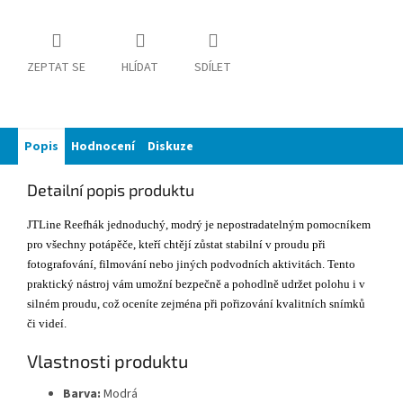
ZEPTAT SE
HLÍDAT
SDÍLET
Popis
Hodnocení
Diskuze
Detailní popis produktu
JTLine Reefhák jednoduchý, modrý je nepostradatelným pomocníkem
pro všechny potápěče, kteří chtějí zůstat stabilní v proudu při
fotografování, filmování nebo jiných podvodních aktivitách. Tento
praktický nástroj vám umožní bezpečně a pohodlně udržet polohu i v
silném proudu, což oceníte zejména při pořizování kvalitních snímků
či videí.
Vlastnosti produktu
Barva:
Modrá