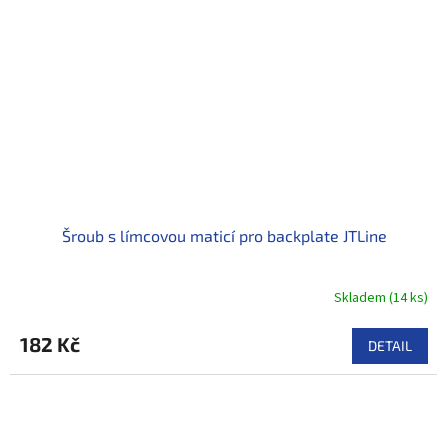
Šroub s límcovou maticí pro backplate JTLine
Skladem
(
14 ks
)
182 Kč
DETAIL