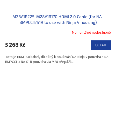
M28A1R225-M28A1R170 HDMI 2.0 Cable (for NA-
BMPCCII/S1R to use with Ninja V housing)
Momentálně nedostupné
5 268 Kč
DETAIL
Toto je HDMI 2.0 kabel, důležitý k používání NA-Ninja V pouzdra s NA-
BMPCCII a NA-S1R pouzdra via M28 přepážku.