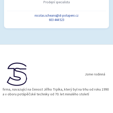
Prodejní specialista
nicolas.scheans@st-potapeni.cz
603 444 523
Z
á
p
a
t
í
Jsme rodinná
firma, navazující na činnost Jiřího Trpíka, který byl na trhu od roku 1990
a v oboru potápěčské techniky od 70. let minulého století