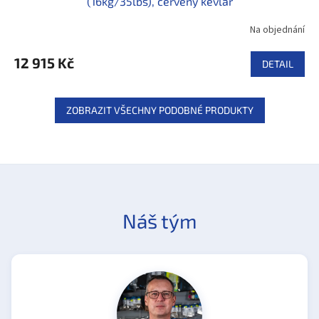
(16kg/35lbs), červený kevlar
Na objednání
12 915 Kč
DETAIL
ZOBRAZIT VŠECHNY PODOBNÉ PRODUKTY
Náš tým