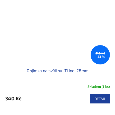
510 Kč
–33 %
Objímka na svítilnu JTLine, 28mm
Skladem
(
1 ks
)
340 Kč
DETAIL