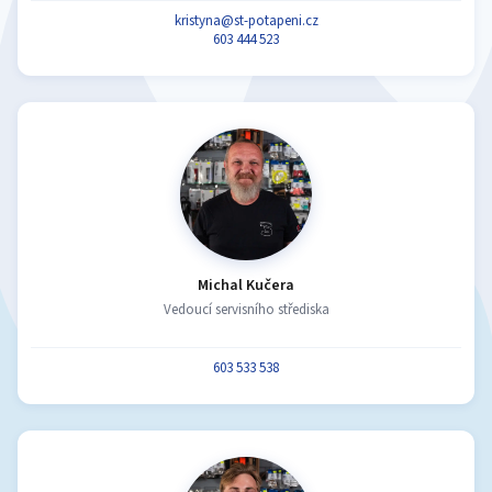
kristyna@st-potapeni.cz
603 444 523
Michal Kučera
Vedoucí servisního střediska
603 533 538