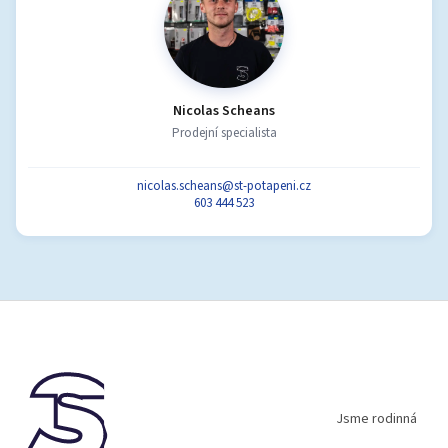
Nicolas Scheans
Prodejní specialista
nicolas.scheans@st-potapeni.cz
603 444 523
Z
á
p
a
t
í
Jsme rodinná