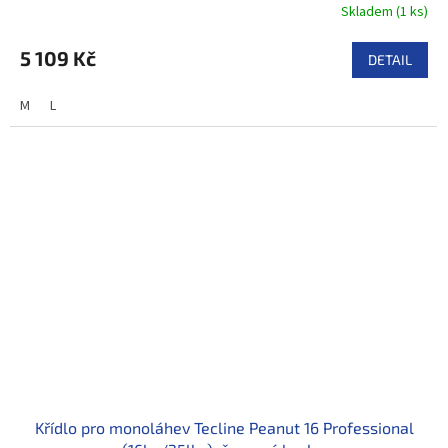
Skladem
(
1 ks
)
5 109 Kč
DETAIL
M
L
Křídlo pro monoláhev Tecline Peanut 16 Professional