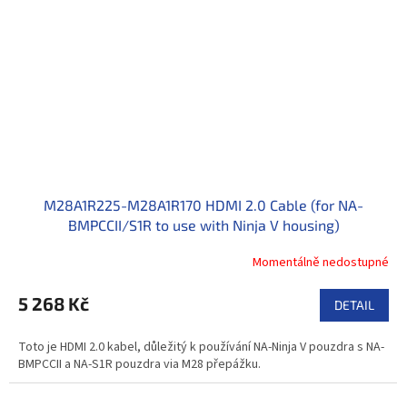
M28A1R225-M28A1R170 HDMI 2.0 Cable (for NA-
BMPCCII/S1R to use with Ninja V housing)
Momentálně nedostupné
5 268 Kč
DETAIL
Toto je HDMI 2.0 kabel, důležitý k používání NA-Ninja V pouzdra s NA-
BMPCCII a NA-S1R pouzdra via M28 přepážku.