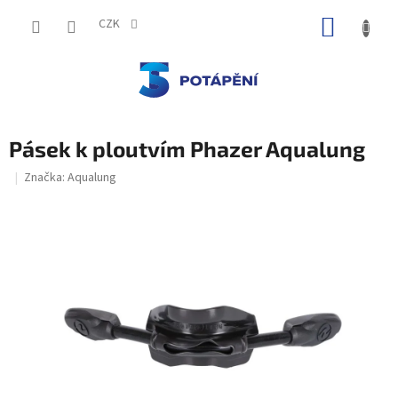
Přejít
NÁKUP
na
CZK
obsah
KOŠÍK
Pásek k ploutvím Phazer Aqualung
Značka:
Aqualung