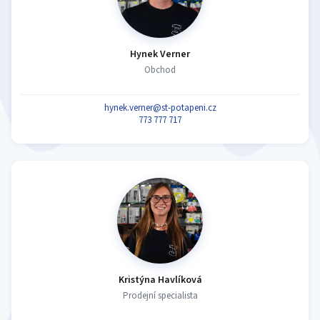
Hynek Verner
Obchod
hynek.verner@st-potapeni.cz
773 777 717
Kristýna Havlíková
Prodejní specialista