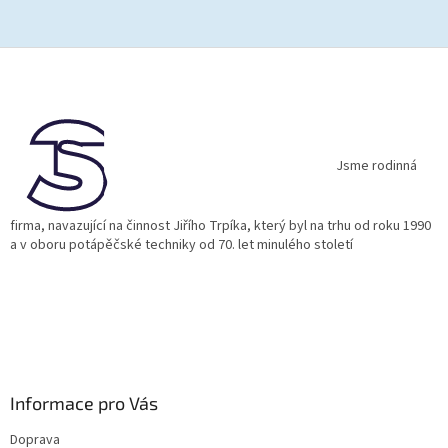
Z
á
p
a
t
í
Jsme rodinná
firma, navazující na činnost Jiřího Trpíka, který byl na trhu od roku 1990
a v oboru potápěčské techniky od 70. let minulého století
Informace pro Vás
Doprava