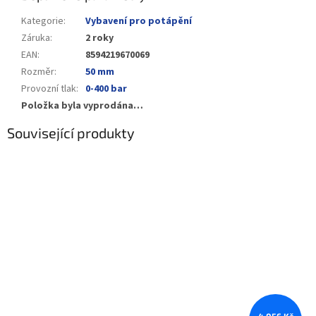
Kategorie
:
Vybavení pro potápění
Záruka
:
2 roky
EAN
:
8594219670069
Rozměr
:
50 mm
Provozní tlak
:
0-400 bar
Položka byla vyprodána…
Související produkty
4 056 Kč