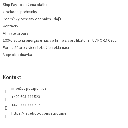
Skip Pay - odložená platba
Obchodní podmínky
Podmínky ochrany osobních údajů
Kontakty
Affiliate program
100% zelená energie u nás ve firmě s certifikátem TÜV NORD Czech
Formulář pro vrácení zboží a reklamaci
Moje objednávka
Kontakt
info
@
st-potapeni.cz
+420 603 444 523
+420 773 777 717
https://facebook.com/stpotapeni