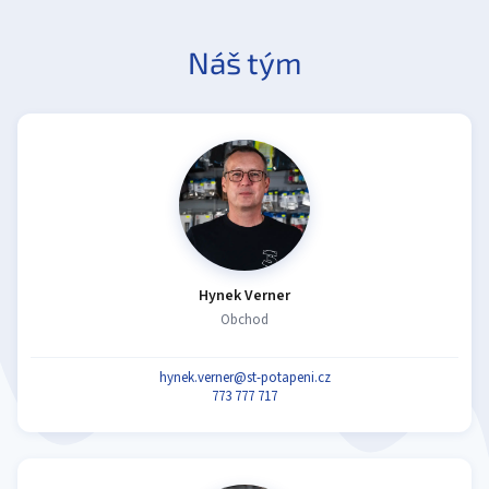
Náš tým
Hynek Verner
Obchod
hynek.verner@st-potapeni.cz
773 777 717