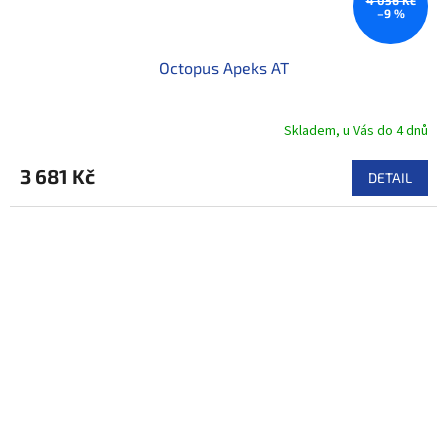
–9 %
Octopus Apeks AT
Skladem, u Vás do 4 dnů
3 681 Kč
DETAIL