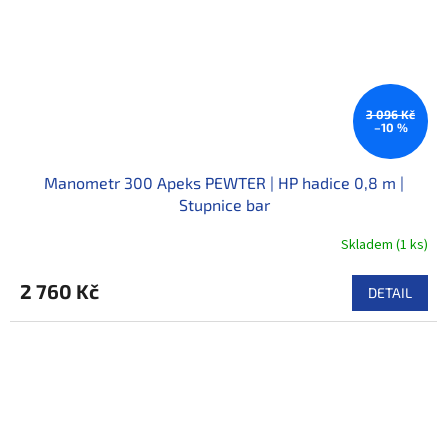
3 096 Kč
–10 %
Manometr 300 Apeks PEWTER | HP hadice 0,8 m |
Stupnice bar
Skladem
(
1 ks
)
2 760 Kč
DETAIL