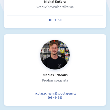
Michal Kučera
Vedoucí servisního střediska
603 533 538
Nicolas Scheans
Prodejní specialista
nicolas.scheans@st-potapeni.cz
603 444 523