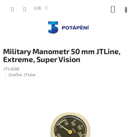
Přejít
NÁKUP
na
CZK
obsah
KOŠÍK
Military Manometr 50 mm JTLine,
Extreme, Super Vision
JTL-6286
Značka:
JTLine