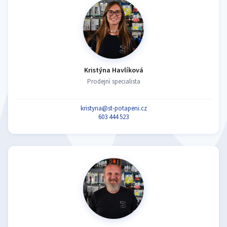
Kristýna Havlíková
Prodejní specialista
kristyna@st-potapeni.cz
603 444 523