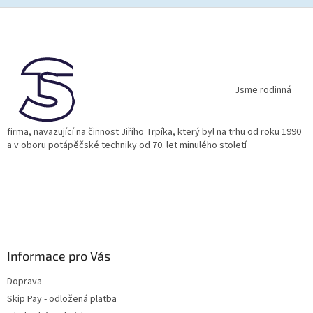
Z
á
p
a
t
í
Jsme rodinná
firma, navazující na činnost Jiřího Trpíka, který byl na trhu od roku 1990
a v oboru potápěčské techniky od 70. let minulého století
Informace pro Vás
Doprava
Skip Pay - odložená platba