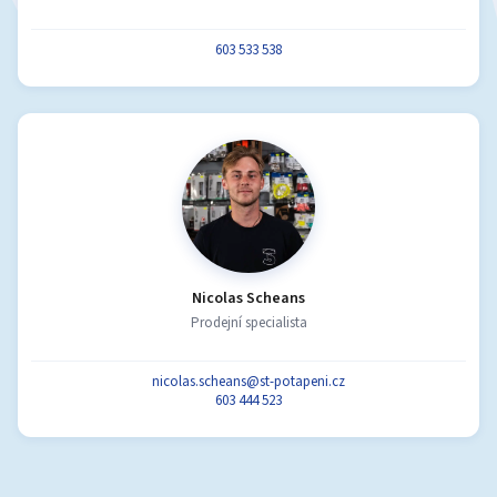
603 533 538
Nicolas Scheans
Prodejní specialista
nicolas.scheans@st-potapeni.cz
603 444 523