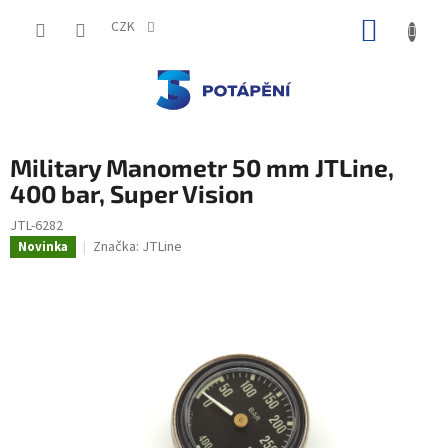
Přejít
NÁKUP
na
CZK
obsah
KOŠÍK
Military Manometr 50 mm JTLine,
400 bar, Super Vision
JTL-6282
Značka:
JTLine
Novinka