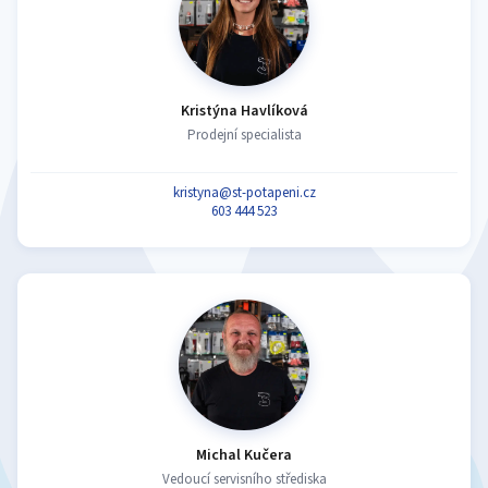
Kristýna Havlíková
Prodejní specialista
kristyna@st-potapeni.cz
603 444 523
Michal Kučera
Vedoucí servisního střediska