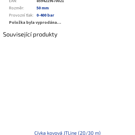
EAN
:
8594219670021
Rozměr
:
50 mm
Provozní tlak
:
0-400 bar
Položka byla vyprodána…
Související produkty
Cívka kovová JTLine (20/30 m)