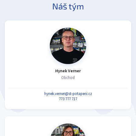
Náš tým
Hynek Verner
Obchod
hynek.verner@st-potapeni.cz
773 777 717