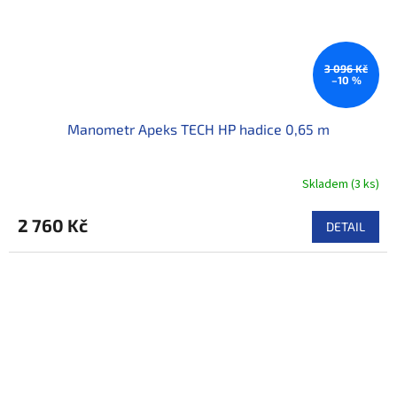
3 096 Kč
–10 %
Manometr Apeks TECH HP hadice 0,65 m
Skladem
(
3 ks
)
2 760 Kč
DETAIL