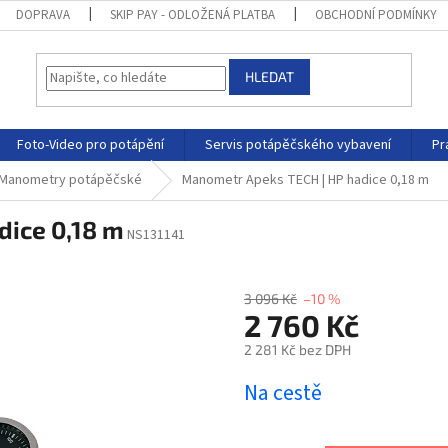
DOPRAVA
SKIP PAY - ODLOŽENÁ PLATBA
OBCHODNÍ PODMÍNKY
HLEDAT
Foto-Video pro potápění
Servis potápěčského vybavení
Pr
Manometry potápěčské
Manometr Apeks TECH | HP hadice 0,18 m
dice 0,18 m
NS131141
3 096 Kč
–10 %
2 760 Kč
2 281 Kč bez DPH
Na cestě