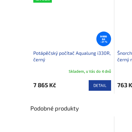
9 990
Kč
–21 %
Potápěčský počítač Aqualung i330R,
Šnorch
černý
černý 
Skladem, u Vás do 4 dnů
7 865 Kč
763 
DETAIL
Podobné produkty