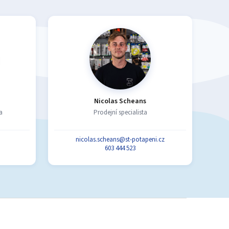
Nicolas Scheans
a
Prodejní specialista
nicolas.scheans@st-potapeni.cz
603 444 523