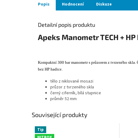
Popis
Hodnocení
Diskuze
Detailní popis produktu
Apeks Manometr TECH + HP 
Kompaktní 300 bar manometr s průzorem z tvrzeného skla. Č
bez HP hadice.
tělo z niklované mosazi
průzor z tvrzeného skla
černý ciferník, bílá stupnice
průměr 52 mm
Související produkty
Tip
NITROX