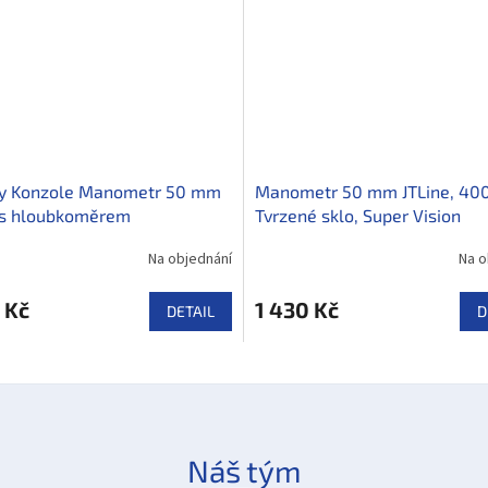
ry Konzole Manometr 50 mm
Manometr 50 mm JTLine, 400
 s hloubkoměrem
Tvrzené sklo, Super Vision
Na objednání
Na o
 Kč
1 430 Kč
DETAIL
D
Náš tým