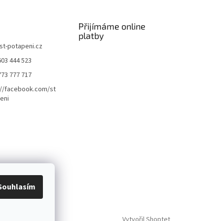
Přijímáme online
platby
st-potapeni.cz
603 444 523
773 777 717
://facebook.com/st
eni
Souhlasím
Vytvořil Shoptet