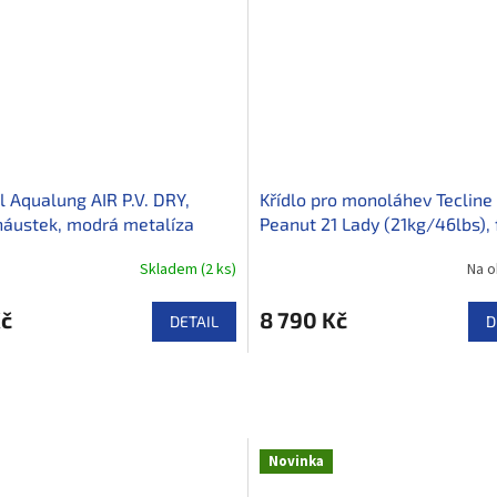
l Aqualung AIR P.V. DRY,
Křídlo pro monoláhev Tecline
náustek, modrá metalíza
Peanut 21 Lady (21kg/46lbs), 
Skladem
(
2 ks
)
Na o
Kč
8 790 Kč
DETAIL
D
Novinka