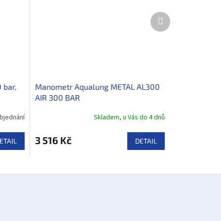
Další
produkt
 bar,
Manometr Aqualung METAL AL300
AIR 300 BAR
bjednání
Skladem, u Vás do 4 dnů
3 516 Kč
ETAIL
DETAIL