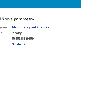
lňkové parametry
gorie
:
Manometry potápěčské
ka
:
2 roky
5055538829659
a
:
Stříbrná