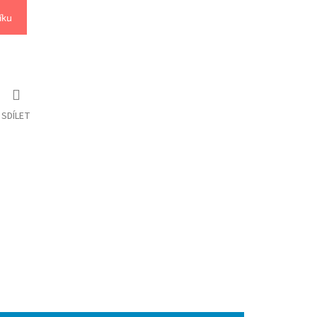
íku
SDÍLET