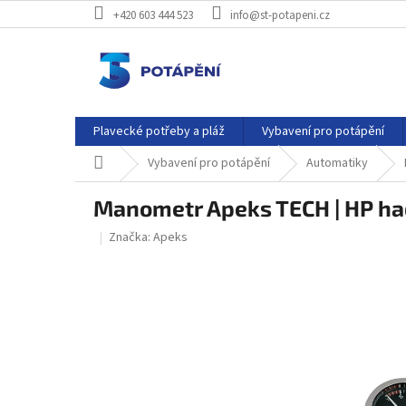
Přejít
+420 603 444 523
info@st-potapeni.cz
na
obsah
Plavecké potřeby a pláž
Vybavení pro potápění
Domů
Vybavení pro potápění
Automatiky
Manometr Apeks TECH | HP ha
Značka:
Apeks