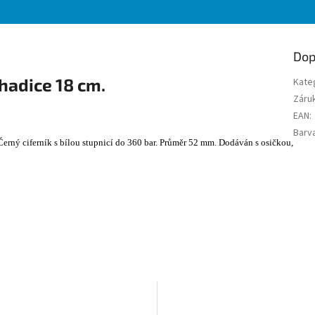
Dop
hadice 18 cm.
Kate
Záru
EAN
:
Barv
erný ciferník s bílou stupnicí do 360 bar. Průměr 52 mm. Dodáván s osičkou,