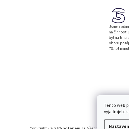
a
t
í
Jsme rodinn
na činnost J
byl na trhu 
oboru potá
70. let minu
Tento web p
vyjadřujete s
Nastaven
Copyright 2026
ST-potapeni.cz
. Všechna práva vyhraze