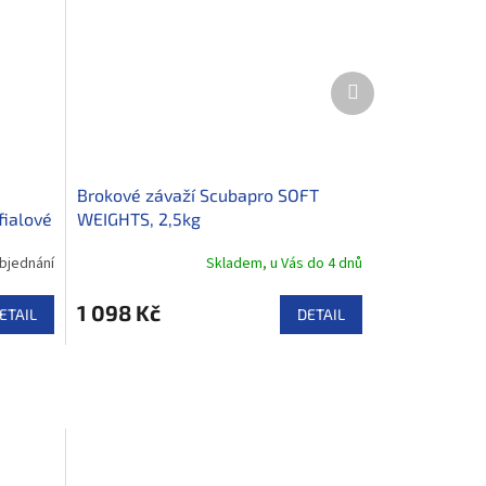
Další
produkt
Brokové závaží Scubapro SOFT
fialové
WEIGHTS, 2,5kg
bjednání
Skladem, u Vás do 4 dnů
1 098 Kč
ETAIL
DETAIL