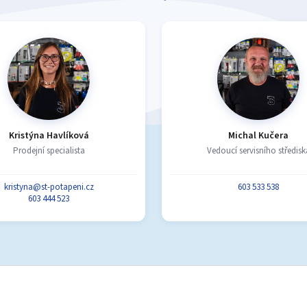
Kristýna Havlíková
Michal Kučera
Prodejní specialista
Vedoucí servisního středisk
kristyna@st-potapeni.cz
603 533 538
603 444 523