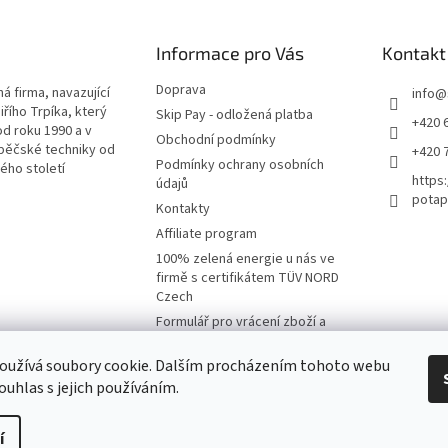
Informace pro Vás
Kontakt
Doprava
á firma, navazující
info
@
iřího Trpíka, který
Skip Pay - odložená platba
+420 
od roku 1990 a v
Obchodní podmínky
pěčské techniky od
+420 
Podmínky ochrany osobních
lého století
https
údajů
potap
Kontakty
Affiliate program
100% zelená energie u nás ve
firmě s certifikátem TÜV NORD
Czech
Formulář pro vrácení zboží a
reklamaci
oužívá soubory cookie. Dalším procházením tohoto webu
Moje objednávka
ouhlas s jejich používáním.
í
na.
Upravit nastavení cookies