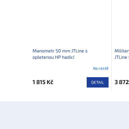
Manometr 50 mm JTLine s
Milita
opletenou HP hadicí
JTLine
Na cestě
1 815 Kč
3 872
DETAIL