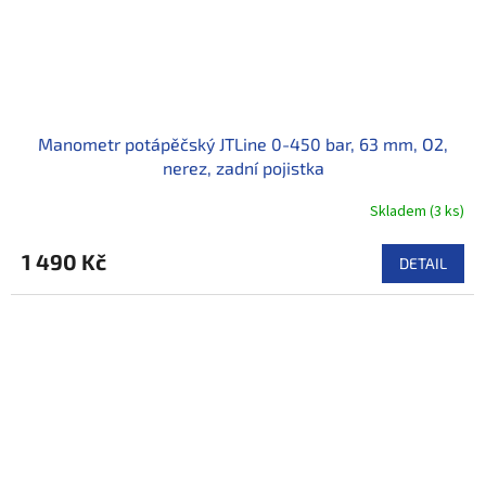
Manometr potápěčský JTLine 0-450 bar, 63 mm, O2,
nerez, zadní pojistka
Skladem
(
3 ks
)
1 490 Kč
DETAIL