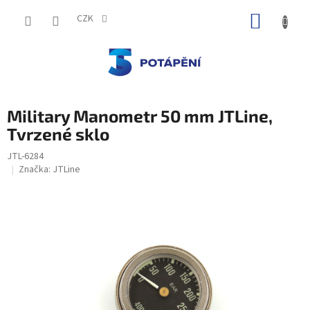
Přejít
NÁKUP
na
CZK
obsah
KOŠÍK
Military Manometr 50 mm JTLine,
Tvrzené sklo
JTL-6284
Značka:
JTLine