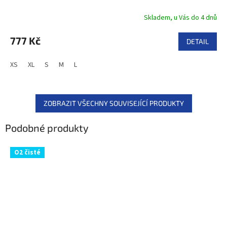
Skladem, u Vás do 4 dnů
777 Kč
DETAIL
XS
XL
S
M
L
ZOBRAZIT VŠECHNY SOUVISEJÍCÍ PRODUKTY
Podobné produkty
O2 čisté