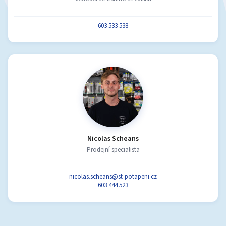
603 533 538
Nicolas Scheans
Prodejní specialista
nicolas.scheans@st-potapeni.cz
603 444 523