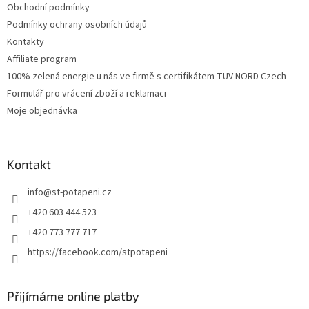
Obchodní podmínky
Podmínky ochrany osobních údajů
Kontakty
Affiliate program
100% zelená energie u nás ve firmě s certifikátem TÜV NORD Czech
Formulář pro vrácení zboží a reklamaci
Moje objednávka
Kontakt
info
@
st-potapeni.cz
+420 603 444 523
+420 773 777 717
https://facebook.com/stpotapeni
Přijímáme online platby