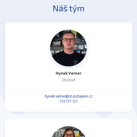
Náš tým
Hynek Verner
Obchod
hynek.verner@st-potapeni.cz
773 777 717