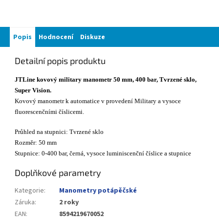
Popis
Hodnocení
Diskuze
Detailní popis produktu
JTLine kovový military manometr 50 mm, 400 bar, Tvrzené sklo,
Super Vision.
Kovový manometr k automatice v provedení Military a vysoce
fluorescenčními číslicemi.
Průhled na stupnici: Tvrzené sklo
Rozměr: 50 mm
Stupnice: 0-400 bar, černá, vysoce luminiscenční číslice a stupnice
Doplňkové parametry
Kategorie
:
Manometry potápěčské
Záruka
:
2 roky
EAN
:
8594219670052