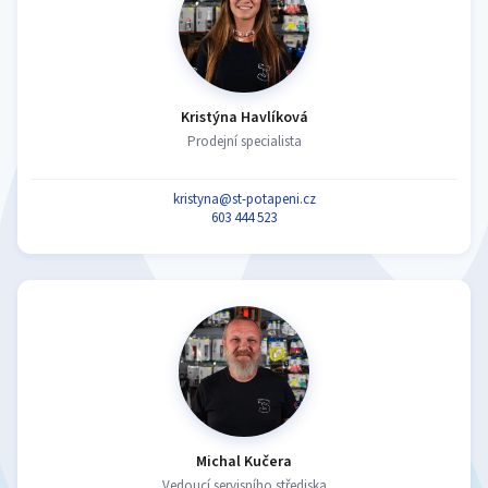
Kristýna Havlíková
Prodejní specialista
kristyna@st-potapeni.cz
603 444 523
Michal Kučera
Vedoucí servisního střediska