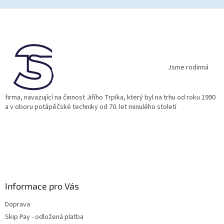
Z
á
p
a
t
í
Jsme rodinná
firma, navazující na činnost Jiřího Trpíka, který byl na trhu od roku 1990
a v oboru potápěčské techniky od 70. let minulého století
Informace pro Vás
Doprava
Skip Pay - odložená platba