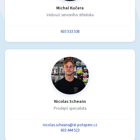
Michal Kučera
Vedoucí servisního střediska
603 533 538
Nicolas Scheans
Prodejní specialista
nicolas.scheans@st-potapeni.cz
603 444 523