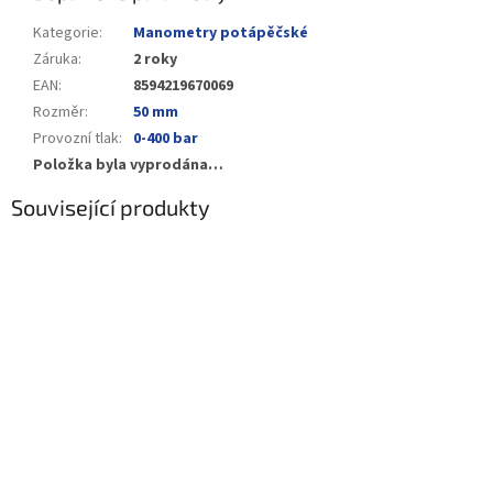
Kategorie
:
Manometry potápěčské
Záruka
:
2 roky
EAN
:
8594219670069
Rozměr
:
50 mm
Provozní tlak
:
0-400 bar
Položka byla vyprodána…
Související produkty