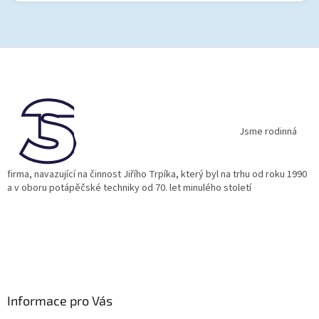
Z
á
p
a
t
í
Jsme rodinná
firma, navazující na činnost Jiřího Trpíka, který byl na trhu od roku 1990
a v oboru potápěčské techniky od 70. let minulého století
Informace pro Vás