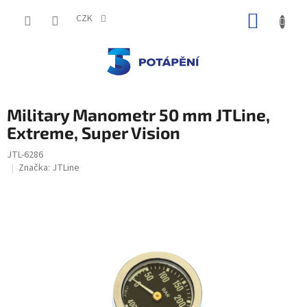
Přejít
NÁKUP
na
CZK
obsah
KOŠÍK
Military Manometr 50 mm JTLine,
Extreme, Super Vision
JTL-6286
Značka:
JTLine