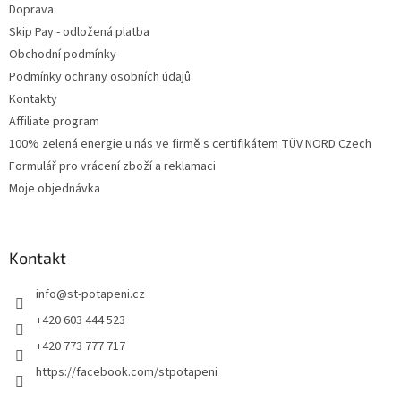
Doprava
Skip Pay - odložená platba
Obchodní podmínky
Podmínky ochrany osobních údajů
Kontakty
Affiliate program
100% zelená energie u nás ve firmě s certifikátem TÜV NORD Czech
Formulář pro vrácení zboží a reklamaci
Moje objednávka
Kontakt
info
@
st-potapeni.cz
+420 603 444 523
+420 773 777 717
https://facebook.com/stpotapeni