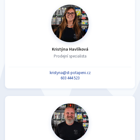
Kristýna Havlíková
Prodejní specialista
kristyna@st-potapeni.cz
603 444 523