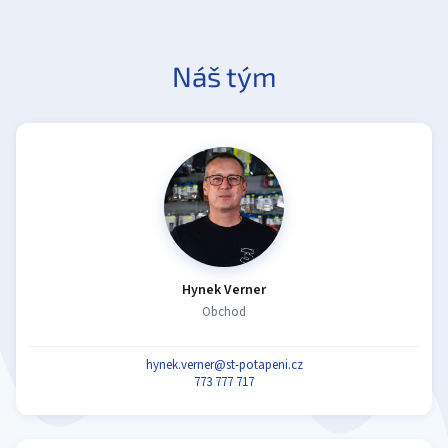
Náš tým
Hynek Verner
Obchod
hynek.verner@st-potapeni.cz
773 777 717