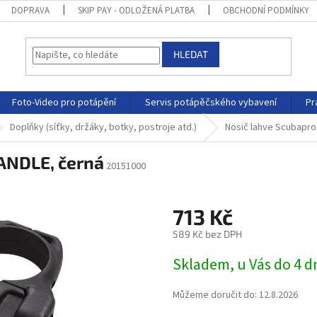
DOPRAVA
SKIP PAY - ODLOŽENÁ PLATBA
OBCHODNÍ PODMÍNKY
HLEDAT
Foto-Video pro potápění
Servis potápěčského vybavení
Pr
Doplňky (síťky, držáky, botky, postroje atd.)
Nosič lahve Scubapro
ANDLE, černá
20151000
713 Kč
589 Kč bez DPH
Skladem, u Vás do 4 
Můžeme doručit do:
12.8.2026