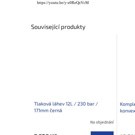
https://youtu.be/y-z0ReQzVcM
Související produkty
Tlaková láhev 12L / 230 bar /
Komple
171mm černá
konvex
Na objednání