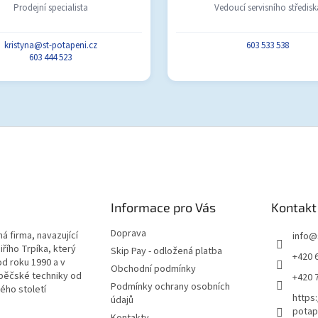
Prodejní specialista
Vedoucí servisního středisk
kristyna@st-potapeni.cz
603 533 538
603 444 523
Informace pro Vás
Kontakt
Doprava
á firma, navazující
info
@
iřího Trpíka, který
Skip Pay - odložená platba
+420 
od roku 1990 a v
Obchodní podmínky
pěčské techniky od
+420 
Podmínky ochrany osobních
lého století
https
údajů
potap