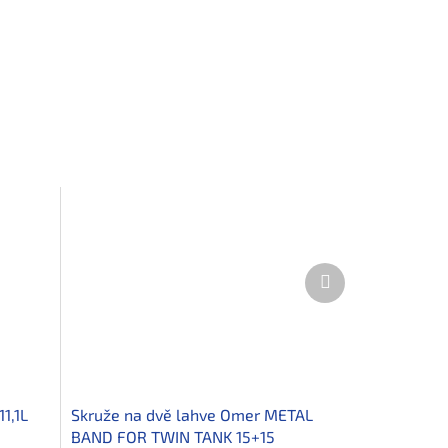
Další
produkt
11,1L
Skruže na dvě lahve Omer METAL
BAND FOR TWIN TANK 15+15