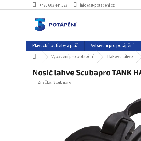
Přejít
+420 603 444 523
info@st-potapeni.cz
na
obsah
Plavecké potřeby a pláž
Vybavení pro potápění
Domů
Vybavení pro potápění
Tlakové láhve
Nosič lahve Scubapro TANK H
Značka:
Scubapro