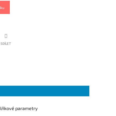
íku
SDÍLET
lňkové parametry