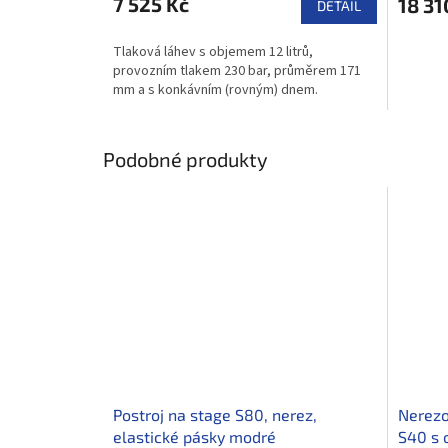
7 525 Kč
18 31
DETAIL
Tlaková láhev s objemem 12 litrů,
provozním tlakem 230 bar, průměrem 171
mm a s konkávním (rovným) dnem.
Podobné produkty
Postroj na stage S80, nerez,
Nerezo
elastické pásky modré
S40 s 