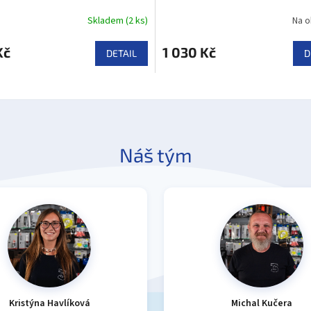
Skladem
(
2 ks
)
Na o
Kč
1 030 Kč
DETAIL
D
Náš tým
Kristýna Havlíková
Michal Kučera