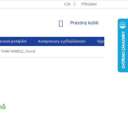
PODMÍNKY OCHRANY OSOBNÍCH ÚDAJŮ
CZK
Přihlášení
KONTAKTY
AFFILIATE
NÁKUPNÍ
Prázdný košík
KOŠÍK
acovní potápění
Kompresory a příslušenství
Výprodej
P
 TANK HANDLE, černá
dnů