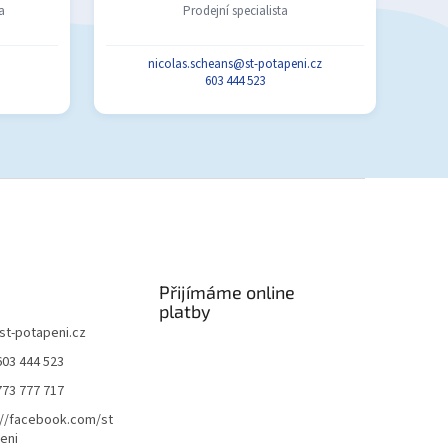
a
Prodejní specialista
nicolas.scheans@st-potapeni.cz
603 444 523
Přijímáme online
platby
st-potapeni.cz
603 444 523
773 777 717
://facebook.com/st
eni