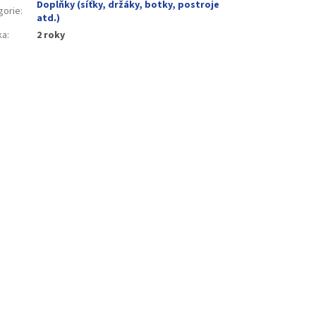
Doplňky (síťky, držáky, botky, postroje
gorie
:
atd.)
ka
:
2 roky