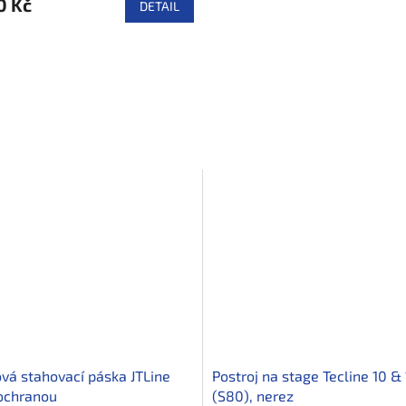
0 Kč
DETAIL
vá stahovací páska JTLine
Postroj na stage Tecline 10 & 
ochranou
(S80), nerez