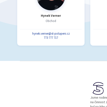
Hynek Verner
Obchod
hynek.verner@st-potapeni.cz
773 777 717
Z
á
p
a
t
í
Jsme rodinn
na činnost J
byl na trhu 