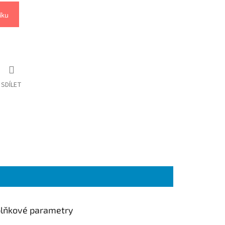
íku
SDÍLET
lňkové parametry