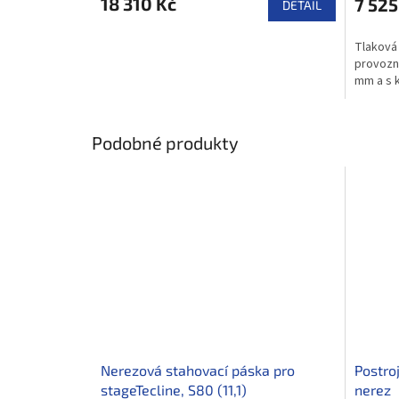
18 310 Kč
7 525
DETAIL
Tlaková 
provozn
mm a s 
Podobné produkty
Nerezová stahovací páska pro
Postroj
stageTecline, S80 (11,1)
nerez