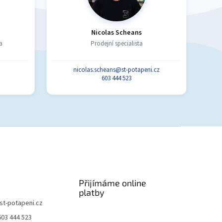
Nicolas Scheans
a
Prodejní specialista
nicolas.scheans@st-potapeni.cz
603 444 523
Přijímáme online
platby
st-potapeni.cz
603 444 523