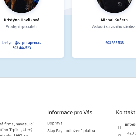
Kristýna Havlíková
Michal Kučera
Prodejní specialista
Vedoucí servisního středisk
kristyna@st-potapeni.cz
603 533 538
603 444 523
Informace pro Vás
Kontakt
Doprava
á firma, navazující
info
@
iřího Trpíka, který
Skip Pay - odložená platba
+420 
od roku 1990 a v