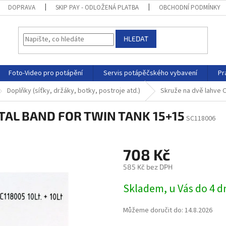
DOPRAVA
SKIP PAY - ODLOŽENÁ PLATBA
OBCHODNÍ PODMÍNKY
HLEDAT
Foto-Video pro potápění
Servis potápěčského vybavení
Pr
Doplňky (síťky, držáky, botky, postroje atd.)
Skruže na dvě lahve
ETAL BAND FOR TWIN TANK 15+15
SC118006
708 Kč
585 Kč bez DPH
Skladem, u Vás do 4 
Můžeme doručit do:
14.8.2026