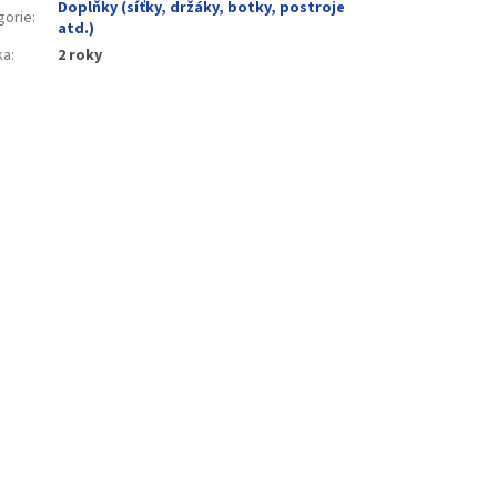
Doplňky (síťky, držáky, botky, postroje
gorie
:
atd.)
ka
:
2 roky