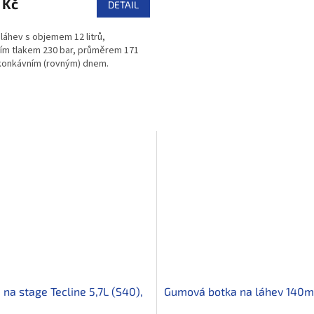
 Kč
DETAIL
láhev s objemem 12 litrů,
ím tlakem 230 bar, průměrem 171
konkávním (rovným) dnem.
 na stage Tecline 5,7L (S40),
Gumová botka na láhev 140