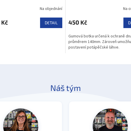
Na objednání
Na o
 Kč
450 Kč
DETAIL
D
Gumová botka určená k ochraně dna
průměrem 140mm. Zároveň umožňu
postavení potápěčské láhve.
Náš tým