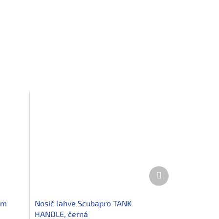
Další
produkt
mm
Nosič lahve Scubapro TANK
HANDLE, černá