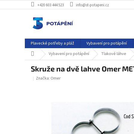
Přejít
+420 603 444 523
info@st-potapeni.cz
na
obsah
Plavecké potřeby a pláž
Vybavení pro potápění
Domů
Vybavení pro potápění
Tlakové láhve
Skruže na dvě lahve Omer M
Značka:
Omer