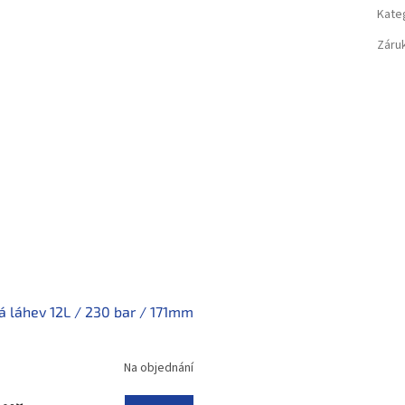
Kate
Záru
á láhev 12L / 230 bar / 171mm
Na objednání