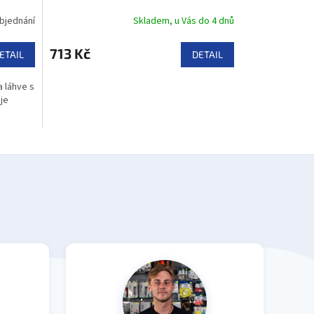
bjednání
Skladem, u Vás do 4 dnů
713 Kč
ETAIL
DETAIL
 láhve s
je