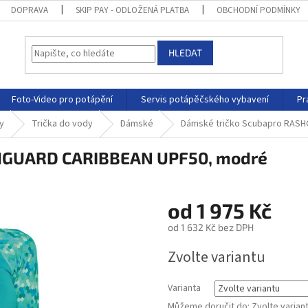
DOPRAVA
SKIP PAY - ODLOŽENÁ PLATBA
OBCHODNÍ PODMÍNKY
HLEDAT
Foto-Video pro potápění
Servis potápěčského vybavení
Pr
y
Trička do vody
Dámské
Dámské tričko Scubapro RAS
SHGUARD CARIBBEAN UPF50, modré
od
1 975 Kč
od
1 632 Kč
bez DPH
Zvolte variantu
Varianta
Můžeme doručit do:
Zvolte varian