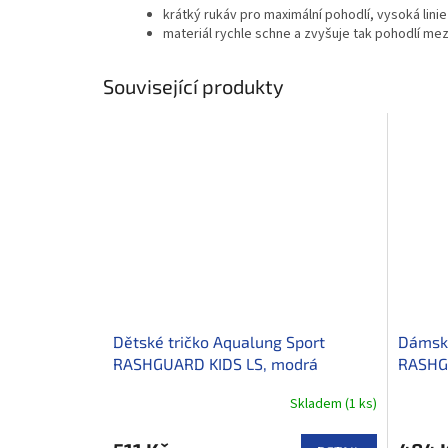
krátký rukáv pro maximální pohodlí, vysoká lini
materiál rychle schne a zvyšuje tak pohodlí me
Související produkty
Dětské tričko Aqualung Sport
Dámské
RASHGUARD KIDS LS, modrá
RASHG
šedá
Skladem
(
1 ks
)