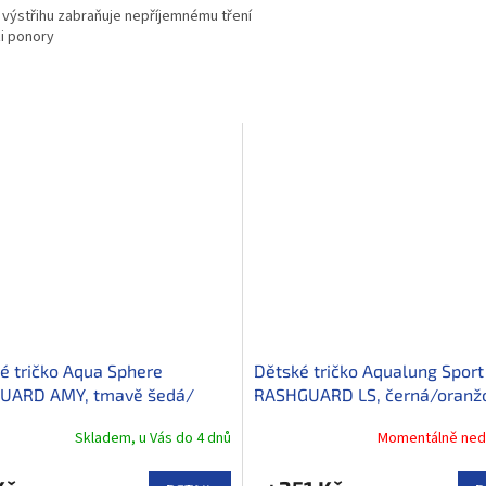
e výstřihu zabraňuje nepříjemnému tření
zi ponory
 tričko Aqua Sphere
Dětské tričko Aqualung Sport
UARD AMY, tmavě šedá/
RASHGUARD LS, černá/oranž
Skladem, u Vás do 4 dnů
Momentálně ned