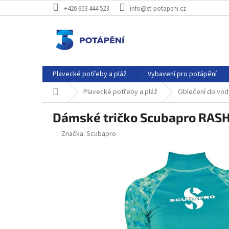
Přejít
+420 603 444 523
info@st-potapeni.cz
na
obsah
Plavecké potřeby a pláž
Vybavení pro potápění
Domů
Plavecké potřeby a pláž
Oblečení do vod
Dámské tričko Scubapro RA
Značka:
Scubapro