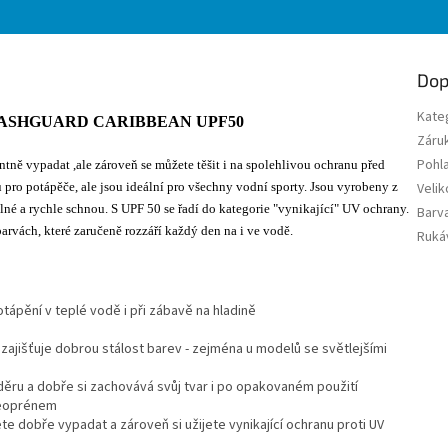
Dop
Kate
vem RASHGUARD CARIBBEAN UPF50
Záru
Pohla
tně vypadat ,ale zároveň se můžete těšit i na spolehlivou ochranu před
ro potápěče, ale jsou ideální pro všechny vodní sporty. Jsou vyrobeny z
Velik
lné a rychle schnou. S UPF 50 se řadí do kategorie "vynikající" UV ochrany.
Barv
rvách, které zaručeně rozzáří každý den na i ve vodě.
Ruká
tápění v teplé vodě i při zábavě na hladině
 zajišťuje dobrou stálost barev - zejména u modelů se světlejšími
děru a dobře si zachovává svůj tvar i po opakovaném použití
neoprénem
e dobře vypadat a zároveň si užijete vynikající ochranu proti UV