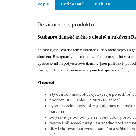
Popis
Hodnocení
Diskuze
Detailní popis produktu
Scubapro dámské tričko s dlouhým ruká
S tímto lycrovým tričkem z kolekce UPF budete nejen elegan
sluncem. Rashguardy nejsou pouze vhodnou spodní vrstvou p
vysoce kvalitní polyesterové tkaniny, jsou přiléhavé, pohod
Rashguardy s krátkým rukávem jsou k dispozici v různých ba
Vlastnosti
stylová ochrana pokožky, zvyšuje pohodlí při po
hodnota UPF 50 blokuje 98 % UV záření
vysoce kvalitní polyester je příjemný na omak a
barvami
polyester je pohodlný a zároveň odolný proti o
tvarově přiléhavý design se snadno nosí pod 
díky lichotivým barevným panelům a střihu budet
záření