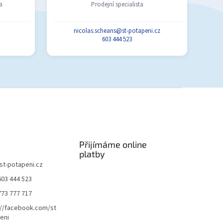
a
Prodejní specialista
nicolas.scheans@st-potapeni.cz
603 444 523
Přijímáme online
platby
st-potapeni.cz
603 444 523
773 777 717
://facebook.com/st
eni