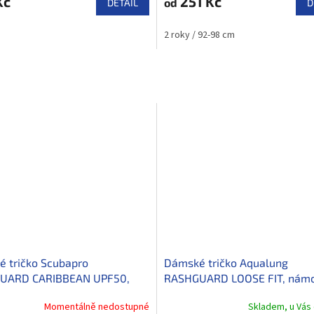
Kč
251 Kč
od
DETAIL
D
2-98 cm
14 roků / 170-176 cm
10 roků / 140-146 cm
2 roky / 92-98 cm
 tričko Scubapro
Dámské tričko Aqualung
UARD CARIBBEAN UPF50,
RASHGUARD LOOSE FIT, námo
modrá/bílá
Momentálně nedostupné
Skladem, u Vás 