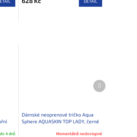
628 Kč
ETAIL
DETAIL
Další
produkt
Dámské neoprenové tričko Aqua
řní
Sphere AQUASKIN TOP LADY, černé
do 4 dnů
Momentálně nedostupné