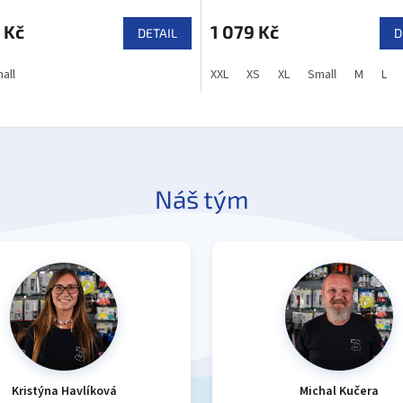
 Kč
1 079 Kč
DETAIL
D
all
XXL
XS
XL
Small
M
L
Náš tým
Kristýna Havlíková
Michal Kučera