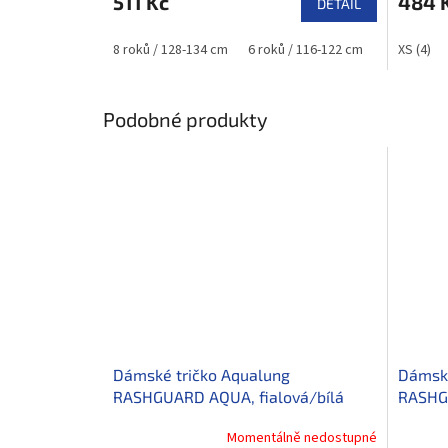
511 Kč
484 
DETAIL
8 roků / 128-134 cm
6 roků / 116-122 cm
2 roky / 9
XS (4)
Podobné produkty
Dámské tričko Aqualung
Dámské
RASHGUARD AQUA, fialová/bílá
RASHG
modré
Momentálně nedostupné