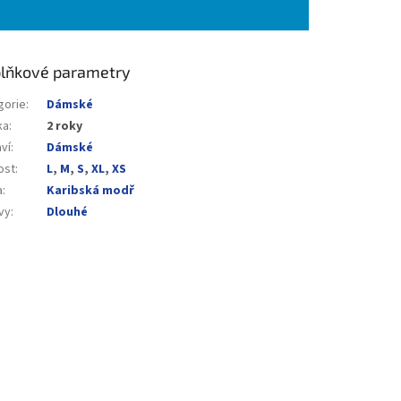
lňkové parametry
gorie
:
Dámské
ka
:
2 roky
ví
:
Dámské
ost
:
L
,
M
,
S
,
XL
,
XS
a
:
Karibská modř
vy
:
Dlouhé