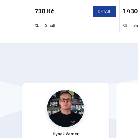
730 Kč
1 430
DETAIL
XL
Small
XS
Sm
Hynek Verner