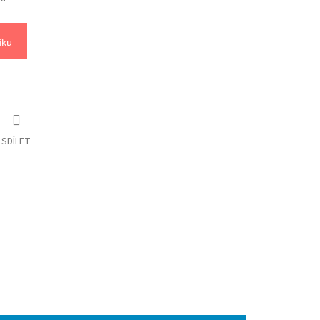
íku
SDÍLET