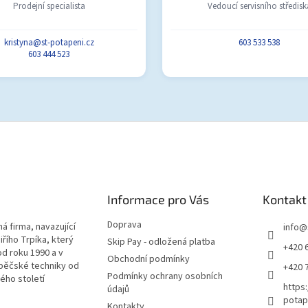
Prodejní specialista
Vedoucí servisního středisk
kristyna@st-potapeni.cz
603 533 538
603 444 523
Informace pro Vás
Kontakt
Doprava
á firma, navazující
info
@
iřího Trpíka, který
Skip Pay - odložená platba
+420 
od roku 1990 a v
Obchodní podmínky
pěčské techniky od
+420 
Podmínky ochrany osobních
lého století
https
údajů
potap
Kontakty