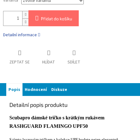
Varianta
Přidat do košíku
Detailní informace
ZEPTAT SE
HLÍDAT
SDÍLET
Popis
Hodnocení
Diskuze
Detailní popis produktu
Scubapro dámské tričko s krátkým rukávem
RASHGUARD FLAMINGO UPF50
S tímto lycrovým tričkem z kolekce UPF budete nejen elegantně