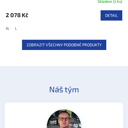
Skladem
(
1 ks
)
2 078 Kč
DETAIL
XL
L
ZOBRAZIT VŠECHNY PODOBNÉ PRODUKTY
Náš tým