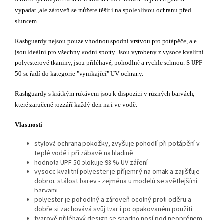
vypadat ,ale zároveň se můžete těšit i na spolehlivou ochranu před
sluncem.
Rashguardy nejsou pouze vhodnou spodní vrstvou pro potápěče, ale
jsou ideální pro všechny vodní sporty. Jsou vyrobeny z vysoce kvalitní
polyesterové tkaniny, jsou přiléhavé, pohodlné a rychle schnou. S UPF
50 se řadí do kategorie "vynikající" UV ochrany.
Rashguardy s krátkým rukávem jsou k dispozici v různých barvách,
které zaručeně rozzáří každý den na i ve vodě.
Vlastnosti
stylová ochrana pokožky, zvyšuje pohodlí při potápění v
teplé vodě i při zábavě na hladině
hodnota UPF 50 blokuje 98 % UV záření
vysoce kvalitní polyester je příjemný na omak a zajišťuje
dobrou stálost barev - zejména u modelů se světlejšími
barvami
polyester je pohodlný a zároveň odolný proti oděru a
dobře si zachovává svůj tvar i po opakovaném použití
tvarově přiléhavý design se snadno nosí pod neoprénem