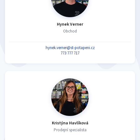
Hynek Verner
Obchod
hynek.verner@st-potapeni.cz
773 777 717
Kristýna Havlíková
Prodejní specialista