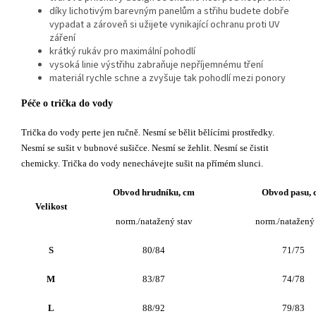
díky lichotivým barevným panelům a střihu budete dobře
vypadat a zároveň si užijete vynikající ochranu proti UV
záření
krátký rukáv pro maximální pohodlí
vysoká linie výstřihu zabraňuje nepříjemnému tření
materiál rychle schne a zvyšuje tak pohodlí mezi ponory
Péče o t
rička do vody
Trička do vody perte jen ručně. Nesmí se bělit bělícími prostředky.
Nesmí se sušit v bubnové sušičce. Nesmí se žehlit. Nesmí se čistit
chemicky. Trička do vody nenechávejte sušit na přímém slunci.
Obvod hrudníku, cm
Obvod pasu,
Velikost
norm./natažený stav
norm./natažený 
S
80/84
71/75
M
83/87
74/78
L
88/92
79/83