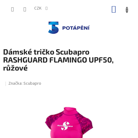
Přejít
NÁKUP
na
CZK
obsah
KOŠÍK
Dámské tričko Scubapro
RASHGUARD FLAMINGO UPF50,
růžové
Značka:
Scubapro