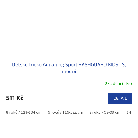
Dětské tričko Aqualung Sport RASHGUARD KIDS LS,
modrá
Skladem
(
1 ks
)
511 Kč
DETAIL
8 roků / 128-134 cm
6 roků / 116-122 cm
2 roky / 92-98 cm
14 rok