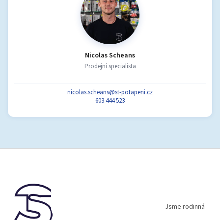
Nicolas Scheans
Prodejní specialista
nicolas.scheans@st-potapeni.cz
603 444 523
Z
á
p
a
t
í
Jsme rodinná