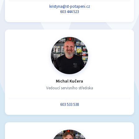
kristyna@st-potapeni.cz
603 444 523
Michal Kučera
Vedoucí servisního střediska
603 533 538