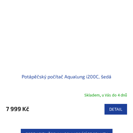
Potápěčský počítač Aqualung i200C, šedá
Skladem, u Vás do 4 dnů
7 999 Kč
DETAIL