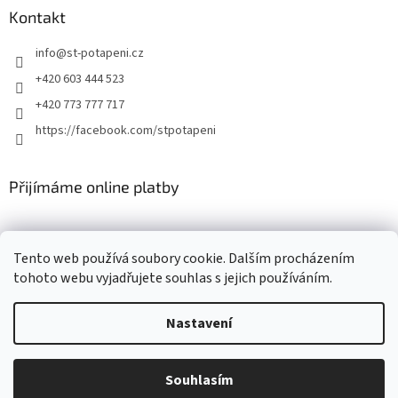
Kontakt
info
@
st-potapeni.cz
+420 603 444 523
+420 773 777 717
https://facebook.com/stpotapeni
Přijímáme online platby
Tento web používá soubory cookie. Dalším procházením
tohoto webu vyjadřujete souhlas s jejich používáním.
Vytvořil Shoptet
Nastavení
Copyright 2026
ST-potapeni.cz
. Všechna práva vyhrazena.
Upravit
Souhlasím
nastavení cookies