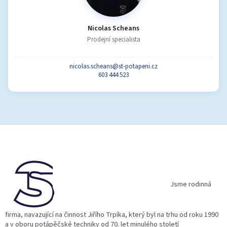
Nicolas Scheans
Prodejní specialista
nicolas.scheans@st-potapeni.cz
603 444 523
Z
á
p
a
t
í
Jsme rodinná
firma, navazující na činnost Jiřího Trpíka, který byl na trhu od roku 1990
a v oboru potápěčské techniky od 70. let minulého století