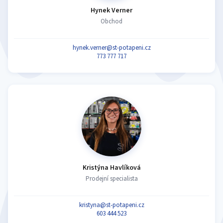
Hynek Verner
Obchod
hynek.verner@st-potapeni.cz
773 777 717
Kristýna Havlíková
Prodejní specialista
kristyna@st-potapeni.cz
603 444 523