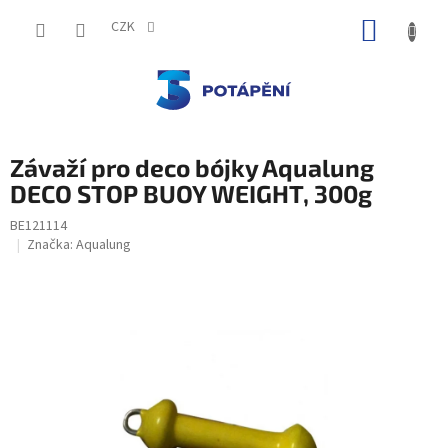
Přejít
NÁKUP
na
CZK
obsah
KOŠÍK
Závaží pro deco bójky Aqualung
DECO STOP BUOY WEIGHT, 300g
BE121114
Značka:
Aqualung