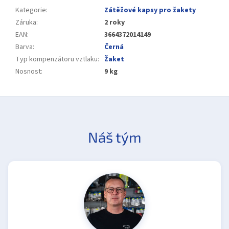
Kategorie
:
Zátěžové kapsy pro žakety
Záruka
:
2 roky
EAN
:
3664372014149
Barva
:
Černá
Typ kompenzátoru vztlaku
:
Žaket
Nosnost
:
9 kg
Náš tým