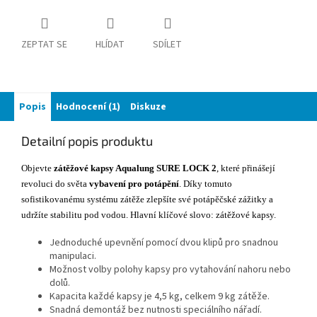
ZEPTAT SE
HLÍDAT
SDÍLET
Popis
Hodnocení (1)
Diskuze
Detailní popis produktu
Objevte
zátěžové kapsy Aqualung SURE LOCK 2
, které přinášejí
revoluci do světa
vybavení pro potápění
. Díky tomuto
sofistikovanému systému zátěže zlepšíte své potápěčské zážitky a
udržíte stabilitu pod vodou. Hlavní klíčové slovo: zátěžové kapsy.
Jednoduché upevnění pomocí dvou klipů pro snadnou
manipulaci.
Možnost volby polohy kapsy pro vytahování nahoru nebo
dolů.
Kapacita každé kapsy je 4,5 kg, celkem 9 kg zátěže.
Snadná demontáž bez nutnosti speciálního nářadí.