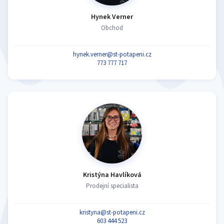
Hynek Verner
Obchod
hynek.verner@st-potapeni.cz
773 777 717
Kristýna Havlíková
Prodejní specialista
kristyna@st-potapeni.cz
603 444 523