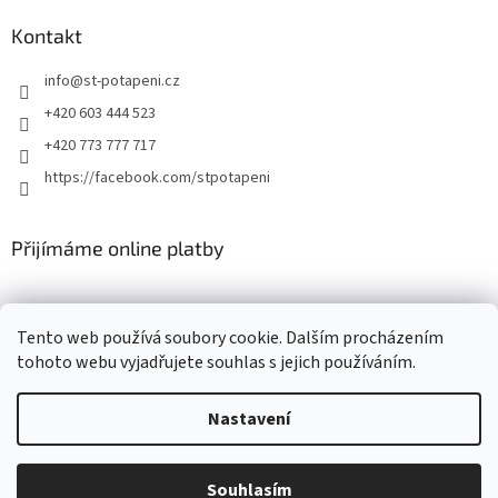
Kontakt
info
@
st-potapeni.cz
+420 603 444 523
+420 773 777 717
https://facebook.com/stpotapeni
Přijímáme online platby
Tento web používá soubory cookie. Dalším procházením
tohoto webu vyjadřujete souhlas s jejich používáním.
Vytvořil Shoptet
Nastavení
Copyright 2026
ST-potapeni.cz
. Všechna práva vyhrazena.
Upravit
Souhlasím
nastavení cookies