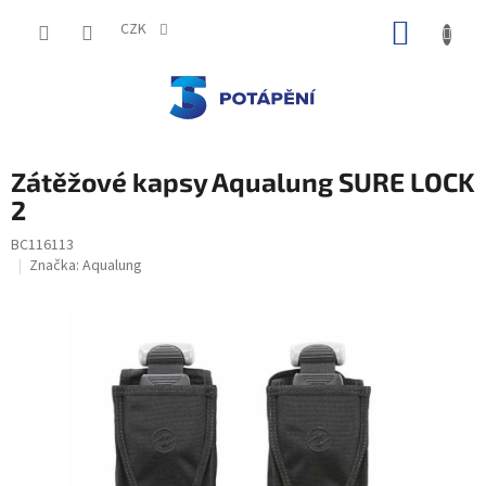
Přejít
NÁKUP
na
CZK
obsah
KOŠÍK
Zátěžové kapsy Aqualung SURE LOCK
2
BC116113
Značka:
Aqualung