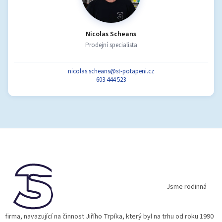
Nicolas Scheans
Prodejní specialista
nicolas.scheans@st-potapeni.cz
603 444 523
Z
á
p
a
t
í
Jsme rodinná
firma, navazující na činnost Jiřího Trpíka, který byl na trhu od roku 1990