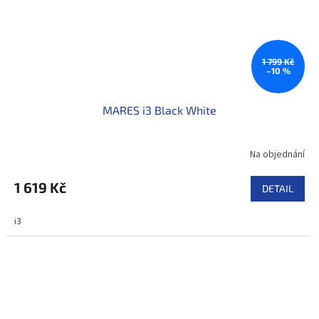
1 799 Kč
–10 %
MARES i3 Black White
Na objednání
1 619 Kč
DETAIL
i3