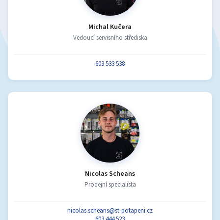
Michal Kučera
Vedoucí servisního střediska
603 533 538
Nicolas Scheans
Prodejní specialista
nicolas.scheans@st-potapeni.cz
603 444 523