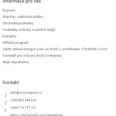
Informace pro Vás
Doprava
Skip Pay - odložená platba
Obchodní podmínky
Podmínky ochrany osobních údajů
Kontakty
Affiliate program
100% zelená energie u nás ve firmě s certifikátem TÜV NORD Czech
Formulář pro vrácení zboží a reklamaci
Moje objednávka
Kontakt
info
@
st-potapeni.cz
+420 603 444 523
+420 773 777 717
https://facebook.com/stpotapeni