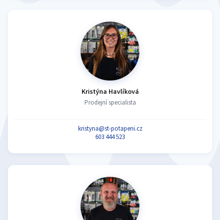
Kristýna Havlíková
Prodejní specialista
kristyna@st-potapeni.cz
603 444 523