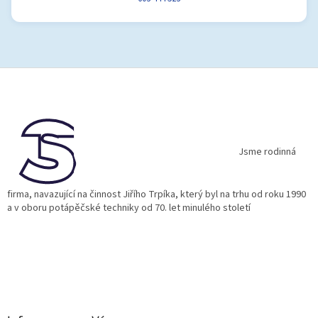
Z
á
p
a
t
í
Jsme rodinná
firma, navazující na činnost Jiřího Trpíka, který byl na trhu od roku 1990
a v oboru potápěčské techniky od 70. let minulého století