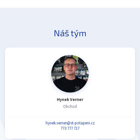
Náš tým
Hynek Verner
Obchod
hynek.verner@st-potapeni.cz
773 777 717