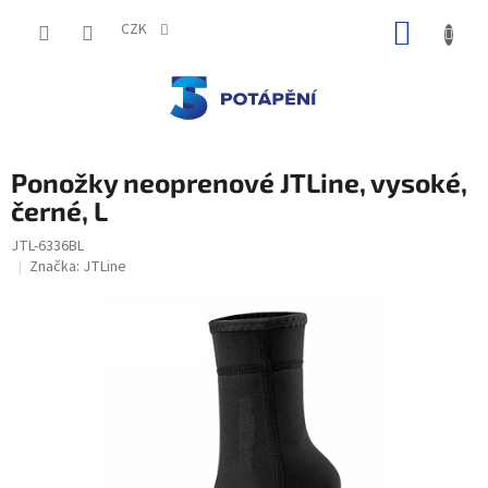
Přejít
NÁKUP
na
CZK
obsah
KOŠÍK
Ponožky neoprenové JTLine, vysoké,
černé, L
JTL-6336BL
Značka:
JTLine