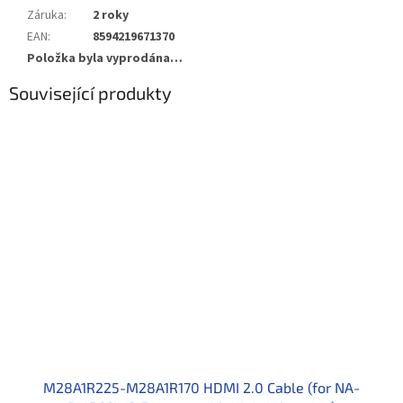
Záruka
:
2 roky
EAN
:
8594219671370
Položka byla vyprodána…
Související produkty
M28A1R225-M28A1R170 HDMI 2.0 Cable (for NA-