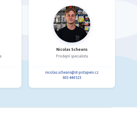
Nicolas Scheans
a
Prodejní specialista
nicolas.scheans@st-potapeni.cz
603 444 523