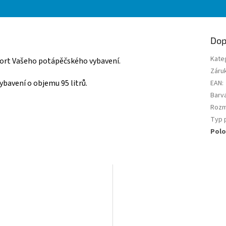
Dop
Kate
port Vašeho potápěčského vybavení.
Záru
ybavení o objemu 95 litrů.
EAN
:
Barv
Roz
Typ 
Polo