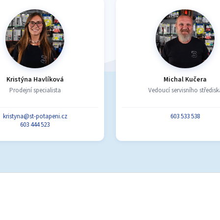
Kristýna Havlíková
Michal Kučera
Prodejní specialista
Vedoucí servisního středisk
kristyna@st-potapeni.cz
603 533 538
603 444 523