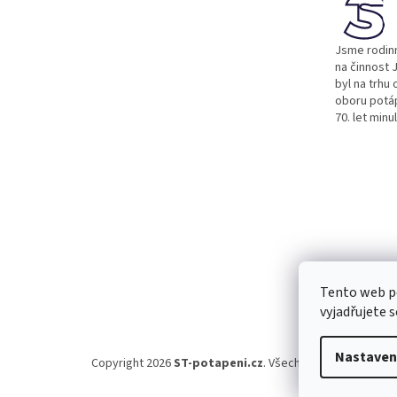
t
í
Jsme rodinn
na činnost J
byl na trhu 
oboru potá
70. let minu
Tento web p
vyjadřujete s
Nastaven
Copyright 2026
ST-potapeni.cz
. Všechna práva vyhraze