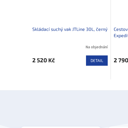
Skládací suchý vak JTLine 30L, černý
Cestov
Expedi
Na objednání
2 520 Kč
2 790
DETAIL