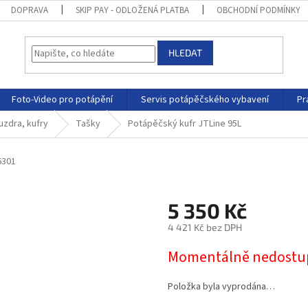
DOPRAVA
SKIP PAY - ODLOŽENÁ PLATBA
OBCHODNÍ PODMÍNKY
HLEDAT
Foto-Video pro potápění
Servis potápěčského vybavení
Pr
uzdra, kufry
Tašky
Potápěčský kufr JTLine 95L
6301
5 350 Kč
4 421 Kč bez DPH
Momentálně nedostu
Položka byla vyprodána…