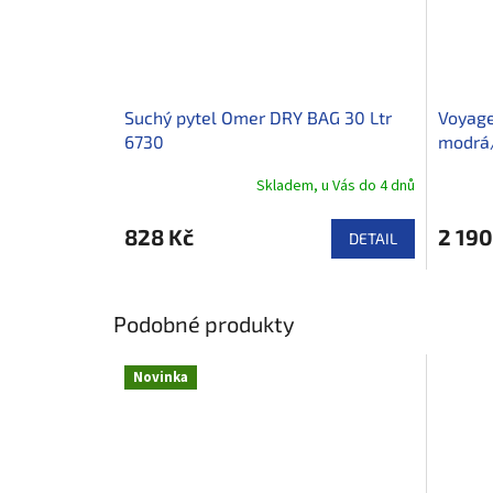
Suchý pytel Omer DRY BAG 30 Ltr
Voyage
6730
modrá
Skladem, u Vás do 4 dnů
828 Kč
2 190
DETAIL
Podobné produkty
Novinka