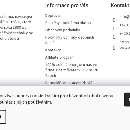
Informace pro Vás
Kontakt
Doprava
á firma, navazující
info
@
iřího Trpíka, který
Skip Pay - odložená platba
+420 
od roku 1990 a v
Obchodní podmínky
pěčské techniky od
+420 
Podmínky ochrany osobních
lého století
https
údajů
potap
Kontakty
Affiliate program
100% zelená energie u nás ve
firmě s certifikátem TÜV NORD
Czech
Formulář pro vrácení zboží a
reklamaci
oužívá soubory cookie. Dalším procházením tohoto webu
Moje objednávka
ouhlas s jejich používáním.
í
na.
Upravit nastavení cookies