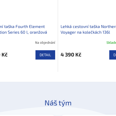
ní taška Fourth Element
Lehká cestovní taška Norther
tion Series 60 l, oranžová
Voyager na kolečkách 136l
Na objednání
Skla
 Kč
4 390 Kč
DETAIL
D
Náš tým