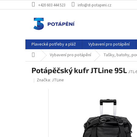
Přejít
+420 603 444 523
info@st-potapeni.cz
na
obsah
Plavecké potřeby a pláž
Vybavení pro potápění
Domů
Vybavení pro potápění
Tašky, batohy, po
Potápěčský kufr JTLine 95L
JTL-
Značka:
JTLine