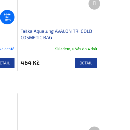
Další
produkt
3 096
Kč
–10 %
Taška Aqualung AVALON TRI GOLD
COSMETIC BAG
Na cestě
Skladem, u Vás do 4 dnů
464 Kč
ETAIL
DETAIL
Další