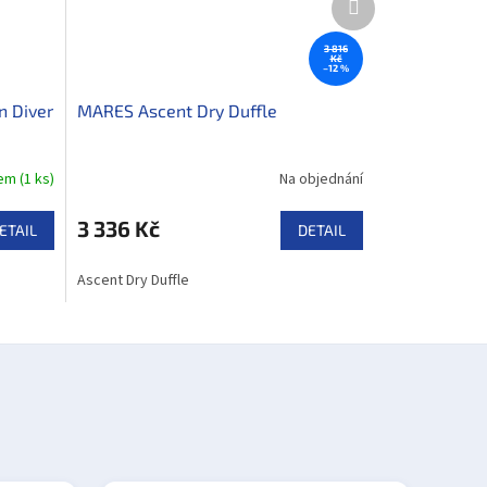
produkt
3 816
Kč
–12 %
n Diver
MARES Ascent Dry Duffle
dem
(
1 ks
)
Na objednání
3 336 Kč
ETAIL
DETAIL
Ascent Dry Duffle