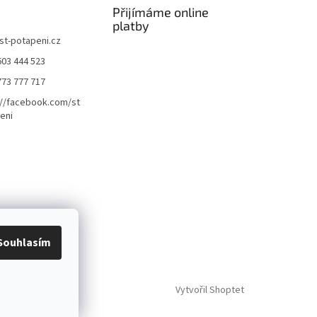
Přijímáme online
platby
st-potapeni.cz
603 444 523
773 777 717
://facebook.com/st
eni
Souhlasím
Vytvořil Shoptet