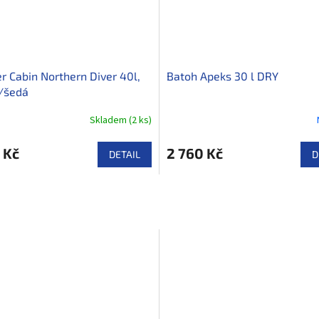
r Cabin Northern Diver 40l,
Batoh Apeks 30 l DRY
/šedá
Skladem
(
2 ks
)
 Kč
2 760 Kč
DETAIL
D