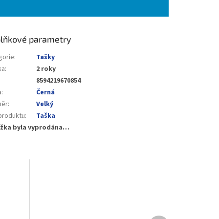
lňkové parametry
gorie
:
Tašky
ka
:
2 roky
8594219670854
a
:
Černá
měr
:
Velký
produktu
:
Taška
žka byla vyprodána…