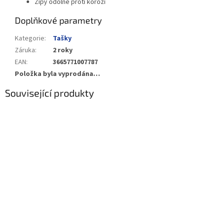
Zipy odolné proti korozi
Doplňkové parametry
Kategorie
:
Tašky
Záruka
:
2 roky
EAN
:
3665771007787
Položka byla vyprodána…
Související produkty