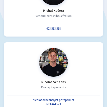
Michal Kučera
Vedoucí servisního střediska
603 533 538
Nicolas Scheans
Prodejní specialista
nicolas.scheans@st-potapeni.cz
603 444 523