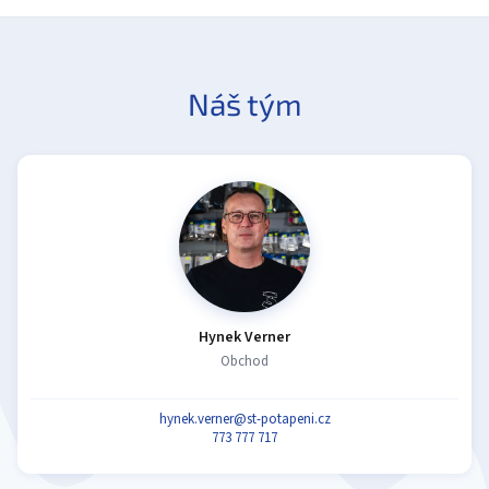
Náš tým
Hynek Verner
Obchod
hynek.verner@st-potapeni.cz
773 777 717