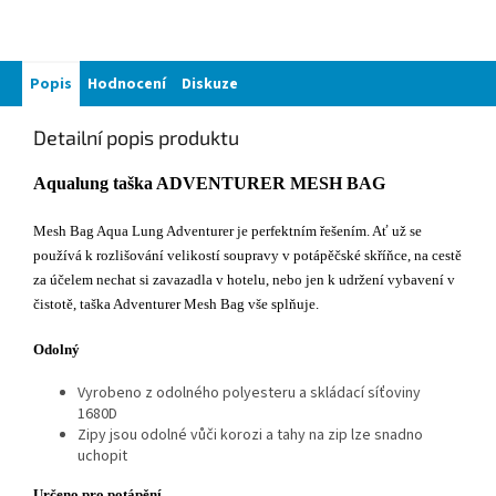
Popis
Hodnocení
Diskuze
Detailní popis produktu
Aqualung taška ADVENTURER MESH BAG
Mesh Bag Aqua Lung Adventurer je perfektním řešením. Ať už se
používá k rozlišování velikostí soupravy v potápěčské skříňce, na cestě
za účelem nechat si zavazadla v hotelu, nebo jen k udržení vybavení v
čistotě, taška Adventurer Mesh Bag vše splňuje.
Odolný
Vyrobeno z odolného polyesteru a skládací síťoviny
1680D
Zipy jsou odolné vůči korozi a tahy na zip lze snadno
uchopit
Určeno pro potápění