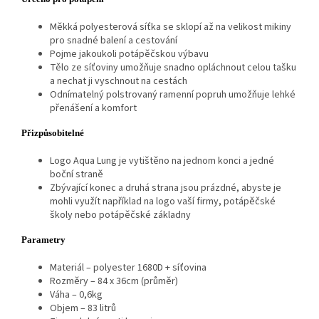
Měkká polyesterová síťka se sklopí až na velikost mikiny
pro snadné balení a cestování
Pojme jakoukoli potápěčskou výbavu
Tělo ze síťoviny umožňuje snadno opláchnout celou tašku
a nechat ji vyschnout na cestách
Odnímatelný polstrovaný ramenní popruh umožňuje lehké
přenášení a komfort
Přizpůsobitelné
Logo Aqua Lung je vytištěno na jednom konci a jedné
boční straně
Zbývající konec a druhá strana jsou prázdné, abyste je
mohli využít například na logo vaší firmy, potápěčské
školy nebo potápěčské základny
Parametry
Materiál – polyester 1680D + síťovina
Rozměry – 84 x 36cm (průměr)
Váha – 0,6kg
Objem – 83 litrů