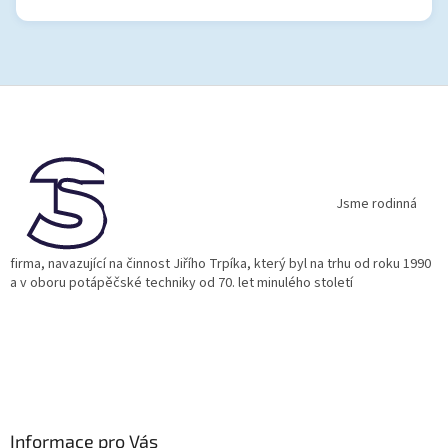
Z
á
p
a
t
í
Jsme rodinná
firma, navazující na činnost Jiřího Trpíka, který byl na trhu od roku 1990
a v oboru potápěčské techniky od 70. let minulého století
Informace pro Vás