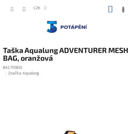
Přejít
NÁKUP
na
CZK
obsah
KOŠÍK
Taška Aqualung ADVENTURER MESH
BAG, oranžová
BA1750801
Značka:
Aqualung