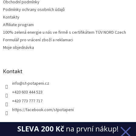
Obchodní podmínky
Podmínky ochrany osobních údajů
Kontakty
Affiliate program
100% zelená energie u nás ve firmě s certifikátem TÜV NORD Czech
Formulář pro vrácení zboží a reklamaci
Moje objednávka
Kontakt
info
@
st-potapeni.cz
+420 603 444 523
+420 773 777 717
https://facebook.com/stpotapeni
SLEVA 200 Kč
na první nákup!
Přijímáme online platby