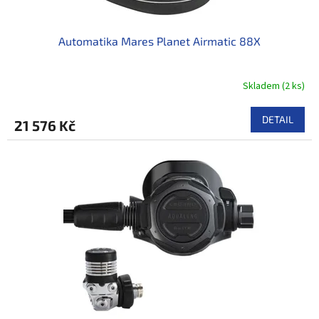
t
ů
Automatika Mares Planet Airmatic 88X
Skladem
(
2 ks
)
DETAIL
21 576 Kč