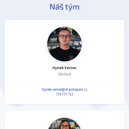
Náš tým
Hynek Verner
Obchod
hynek.verner@st-potapeni.cz
773 777 717