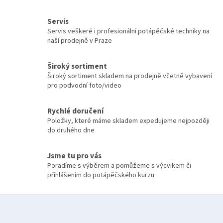
d
o
v
a
Servis
á
c
Servis veškeré i profesionální potápěčské techniky na
n
í
naší prodejně v Praze
í
p
r
v
Široký sortiment
k
Široký sortiment skladem na prodejně včetně vybavení
y
pro podvodní foto/video
v
ý
Rychlé doručení
p
Položky, které máme skladem expedujeme nejpozději
i
do druhého dne
s
u
Jsme tu pro vás
Poradíme s výběrem a pomůžeme s výcvikem či
přihlášením do potápěčského kurzu