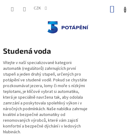
Přejít
NÁKUP
na
CZK
obsah
KOŠÍK
Studená voda
Vítejte v naší specializované kategorii
automatik (regulátorů) zahrnujících první
stupeň a jeden druhý stupeň, určených pro
potápění ve studené vodě. Pokud se chystáte
prozkoumávat jezera, lomy či moře s nízkými
teplotami, je klíčové vybrat si automatiku,
která je speciálně navržena tak, aby odolala
zamrzání a poskytovala spolehlivý výkon i v
náročných podmínkách. Naše nabídka zahrnuje
kvalitní a bezpečné automatiky od
renomovaných výrobců, které vám zajistí
komfortní a bezpečné dýchání i v ledových
hlubinách.