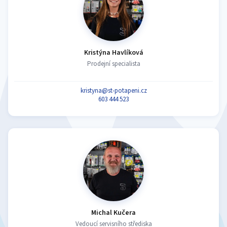
Kristýna Havlíková
Prodejní specialista
kristyna@st-potapeni.cz
603 444 523
Michal Kučera
Vedoucí servisního střediska