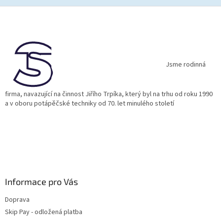
Z
á
p
a
t
í
Jsme rodinná
firma, navazující na činnost Jiřího Trpíka, který byl na trhu od roku 1990
a v oboru potápěčské techniky od 70. let minulého století
Informace pro Vás
Doprava
Skip Pay - odložená platba