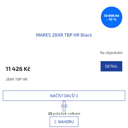
12 696 Kč
–10 %
MARES 28XR TBP HR Black
Na objednání
DETAIL
11 426 Kč
28XR TBP HR
NAČÍST DALŠÍ 3
S
1
2
t
O
r
15
položek celkem
v
á
l
NAHORU
n
á
k