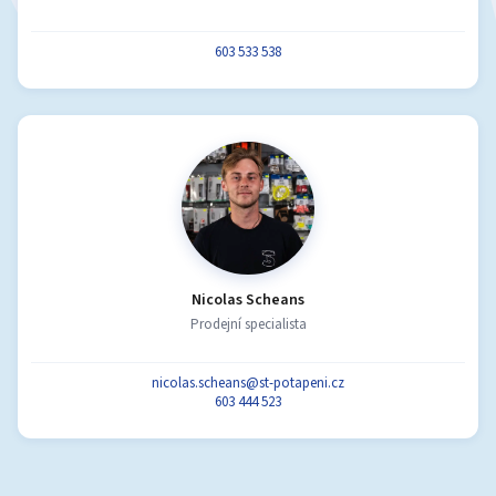
603 533 538
Nicolas Scheans
Prodejní specialista
nicolas.scheans@st-potapeni.cz
603 444 523